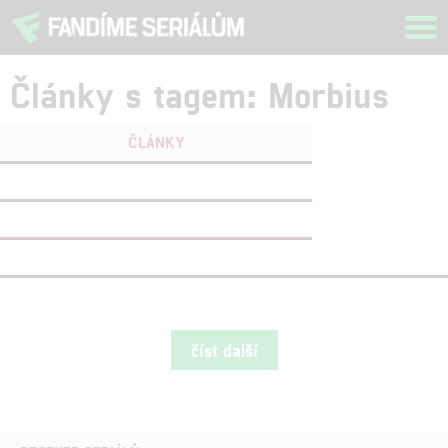
Tog
navi
Články s tagem: Morbius
ČLÁNKY
FILMY
(0)
OSOBY
(0)
VIDEA
(5)
číst další