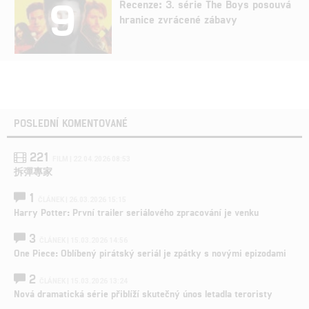
9
Recenze: 3. série The Boys posouvá
hranice zvrácené zábavy
POSLEDNÍ KOMENTOVANÉ
221
FILM | 22.04.2026 08:53
拆彈專家
1
ČLÁNEK | 26.03.2026 15:15
Harry Potter: První trailer seriálového zpracování je venku
3
ČLÁNEK | 15.03.2026 14:56
One Piece: Oblíbený pirátský seriál je zpátky s novými epizodami
2
ČLÁNEK | 15.03.2026 13:24
Nová dramatická série přiblíží skutečný únos letadla teroristy