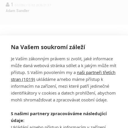
1
OSOBA | 15.02.2026 21:37
Adam Sandler
Na Vašem soukromí záleží
Je Vaším zákonným právem si zvolit, jaké informace
může daná webová stránka sdílet a k jakým může mít
přístup. S Vaším povolením my a
naši partneři třetích
stran (1019)
ukládáme a/nebo máme přístup k
informacím na zařízení, mezi které patří jedinečné
DISKUZE
PŘIHLÁSIT
identifikátory v cookies a datech prohlížení, abychom
REGISTROVAT
mohli shromažďovat a zpracovávat osobní údaje.
Šéfredaktorkou webu je
Petr Slavík
, e-mail
serialy@fandimefilmu.cz
S našimi partnery zpracováváme následující
údaje:
Máte-li zájem o inzerci na našem webu napište nám na e-mail
Ukládání a/nebo přístup k informacím v zařízení,
studio@koncal.com