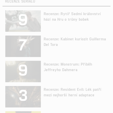
RECENZE SERIÁLŮ
9
Recenze: Rytíř Sedmi království
hází na Hru o trůny bobek
7
Recenze: Kabinet kuriozit Guillerma
Del Tora
9
Recenze: Monstrum: Příběh
Jeffreyho Dahmera
3
Recenze: Resident Evil: Lék patří
mezi nejhorší herní adaptace