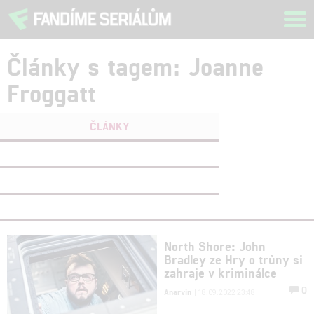
Tog
navi
Články s tagem: Joanne
Froggatt
ČLÁNKY
FILMY
(0)
OSOBY
(0)
VIDEA
(0)
North Shore: John
Bradley ze Hry o trůny si
zahraje v kriminálce
0
Anarvin
| 18.09.2022 23:48