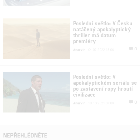
Poslední světlo: V Česku
natáčený apokalyptický
thriller má datum
premiéry
0
Anarvin
| 04.07.2022 15:06
Poslední světlo: V
apokalyptickém seriálu se
po zastavení ropy hroutí
civilizace
0
Anarvin
| 18.10.2021 07:00
NEPŘEHLÉDNĚTE