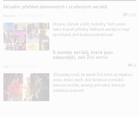
Aktuální přehled obnovených i zrušených seriálů
230
filmsim
| 29.12.2020 19:37
Utopie, Zámek a klíč, Industry, Ted Lasso
nebo Kačeří příběhy. Některé seriály to mají
spočítané, jiné budou pokračovat.
5 zombie seriálů, které jsou
zábavnější, než Živí mrtví
9
Lee
| 18.03.2020 16:40
Zlé jazyky tvrdí, že seriál Živí mrtví už nějakou
dobu ztrácí dech. Ale fandové zombíků
nemusí truchlit, existují jiné série, které je
zvládnou pobavit.