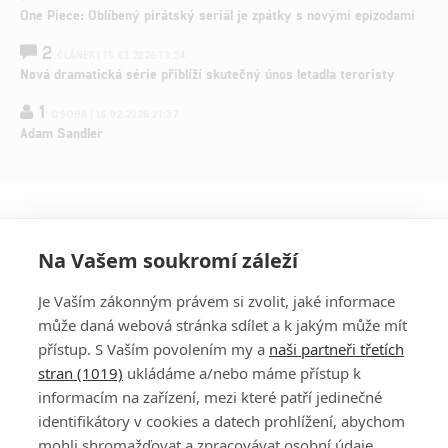
One Piece: Oblíbený pirátský seriál je zpátky s novými epizodami
2
ČLÁNEK | 15.03.2026 13:24
Nová dramatická série přiblíží skutečný únos letadla teroristy
1
OSOBA | 15.02.2026 21:37
Adam Sandler
Na Vašem soukromí záleží
Je Vaším zákonným právem si zvolit, jaké informace
může daná webová stránka sdílet a k jakým může mít
přístup. S Vaším povolením my a
naši partneři třetích
stran (1019)
ukládáme a/nebo máme přístup k
informacím na zařízení, mezi které patří jedinečné
DISKUZE
PŘIHLÁSIT
identifikátory v cookies a datech prohlížení, abychom
REGISTROVAT
mohli shromažďovat a zpracovávat osobní údaje.