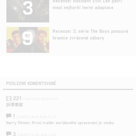
3
Recenze: Resident Evil: Lék patří
mezi nejhorší herní adaptace
9
Recenze: 3. série The Boys posouvá
hranice zvrácené zábavy
POSLEDNÍ KOMENTOVANÉ
221
FILM | 22.04.2026 08:53
拆彈專家
1
ČLÁNEK | 26.03.2026 15:15
Harry Potter: První trailer seriálového zpracování je venku
3
ČLÁNEK | 15.03.2026 14:56