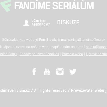
DISKUZE
PŘIHLÁSIT
REGISTROVAT
Šéfredaktorkou webu je
Petr Slavík
, e-mail
serialy@fandimefilmu.cz
li zájem o inzerci na našem webu napište nám na e-mail
studio@konca
ních údajů
|
Zásady používání cookies
|
Pravidla webu
|
Upravit nasta
meSerialum.cz / All rights reserved / Provozovatel webu je 
al studio s.r.o., IČO: 03604071, Lýskova 2073/57, Stodůlky, 155 00, Pr