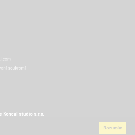
l.com
vení soukromí
Koncal studio s.r.o.
Rozumím
aha 5