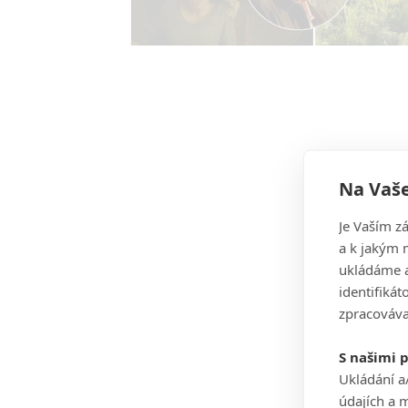
Na Vaše
Je Vaším z
a k jakým 
ukládáme a
identifiká
zpracováva
S našimi 
Ukládání a
údajích a 