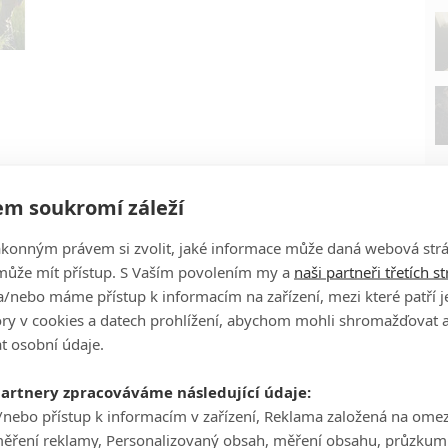
m soukromí záleží
ákonným právem si zvolit, jaké informace může daná webová strá
může mít přístup. S Vaším povolením my a
naši partneři třetích s
/nebo máme přístup k informacím na zařízení, mezi které patří 
tory v cookies a datech prohlížení, abychom mohli shromažďovat 
P
t osobní údaje.
partnery zpracováváme následující údaje:
/nebo přístup k informacím v zařízení, Reklama založená na ome
měření reklamy, Personalizovaný obsah, měření obsahu, průzkum