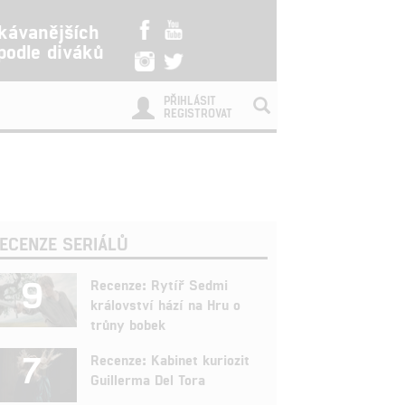
kávanějších
 podle diváků
PŘIHLÁSIT
REGISTROVAT
ECENZE SERIÁLŮ
9
Recenze: Rytíř Sedmi
království hází na Hru o
trůny bobek
7
Recenze: Kabinet kuriozit
Guillerma Del Tora