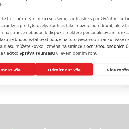
eb
Ha
je
lasíte s některými nebo se všemi, souhlasíte s používáním cooki
o stránky a pro tyto účely. Souhlas také můžete odmítnout, ale v 
On
m na stránce nebudou k dispozici některé personalizované funkce
n
lasu se budou vztahovat pouze na tuto webovou stránku. Vaše na
ouhlasu můžete kdykoli změnit na stránce s
ochranou osobních ú
No
a tlačítko
Správa souhlasu
v levém dolním rohu.
le
jmout vše
Odmítnout vše
Více možn
A