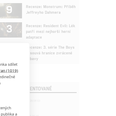
9
Recenze: Monstrum: Příběh
Jeffreyho Dahmera
3
Recenze: Resident Evil: Lék
patří mezi nejhorší herní
adaptace
9
Recenze: 3. série The Boys
posouvá hranice zvrácené
zábavy
nka sdílet
tran (1019)
jedinečné
a
OSLEDNÍ KOMENTOVANÉ
221
FILM | 22.04.2026 08:53
拆彈專家
zených
 publika a
1