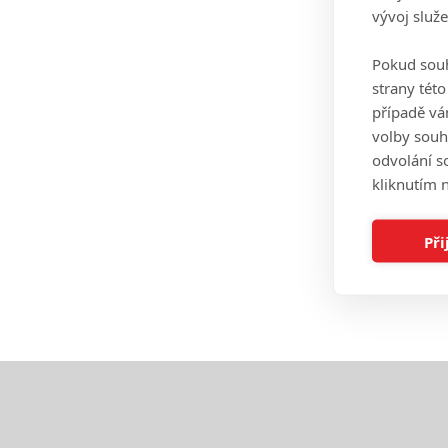
vývoj služ
Pokud souh
strany tét
případě vá
volby souh
odvolání s
kliknutím n
Při