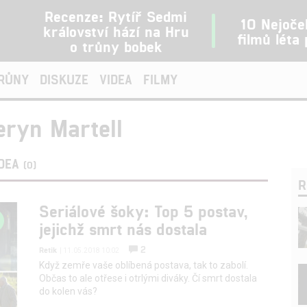
Recenze: Rytíř Sedmi
10 Nejoče
království hází na Hru
filmů léta
o trůny bobek
TRŮNY
DISKUZE
VIDEA
FILMY
eryn Martell
IDEA
(0)
R
Seriálové šoky: Top 5 postav,
jejichž smrt nás dostala
2
Retik
| 11.05.2018 10:02
Když zemře vaše oblíbená postava, tak to zabolí.
Občas to ale otřese i otrlými diváky. Čí smrt dostala
do kolen vás?