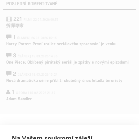
POSLEDNÍ KOMENTOVANÉ
221
FILM | 22.04.2026 08:53
拆彈專家
1
ČLÁNEK | 26.03.2026 15:15
Harry Potter: První trailer seriálového zpracování je venku
3
ČLÁNEK | 15.03.2026 14:56
One Piece: Oblíbený pirátský seriál je zpátky s novými epizodami
2
ČLÁNEK | 15.03.2026 13:24
Nová dramatická série přiblíží skutečný únos letadla teroristy
1
OSOBA | 15.02.2026 21:37
Adam Sandler
Na Vašem soukromí záleží