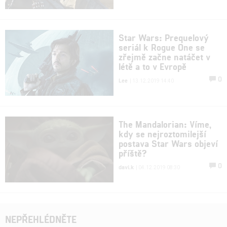
Star Wars: Prequelový
seriál k Rogue One se
zřejmě začne natáčet v
létě a to v Evropě
0
Lee
| 13.12.2019 14:40
The Mandalorian: Víme,
kdy se nejroztomilejší
postava Star Wars objeví
příště?
0
davi.k
| 04.12.2019 08:30
NEPŘEHLÉDNĚTE