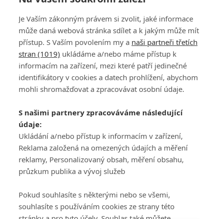
Je Vaším zákonným právem si zvolit, jaké informace
může daná webová stránka sdílet a k jakým může mít
přístup. S Vaším povolením my a
naši partneři třetích
stran (1019)
ukládáme a/nebo máme přístup k
informacím na zařízení, mezi které patří jedinečné
DISKUZE
PŘIHLÁSIT
identifikátory v cookies a datech prohlížení, abychom
REGISTROVAT
mohli shromažďovat a zpracovávat osobní údaje.
Šéfredaktorkou webu je
Petr Slavík
, e-mail
serialy@fandimefilmu.cz
S našimi partnery zpracováváme následující
údaje:
Máte-li zájem o inzerci na našem webu napište nám na e-mail
studio@koncal.com
Ukládání a/nebo přístup k informacím v zařízení,
Reklama založená na omezených údajích a měření
Ochrana osobních údajů
|
Zásady používání cookies
|
Pravidla webu
|
reklamy, Personalizovaný obsah, měření obsahu,
Upravit nastavení soukromí
průzkum publika a vývoj služeb
Pokud souhlasíte s některými nebo se všemi,
souhlasíte s používáním cookies ze strany této
stránky a pro tyto účely. Souhlas také můžete