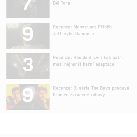
7
Del Tora
9
Recenze: Monstrum: Příběh
Jeffreyho Dahmera
3
Recenze: Resident Evil: Lék patří
mezi nejhorší herní adaptace
9
Recenze: 3. série The Boys posouvá
hranice zvrácené zábavy