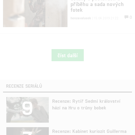
příběhu a sada nových
fotek
0
honzavalusek
| 15.04.2019 21:22
číst další
RECENZE SERIÁLŮ
9
Recenze: Rytíř Sedmi království
hází na Hru o trůny bobek
Recenze: Kabinet kuriozit Guillerma