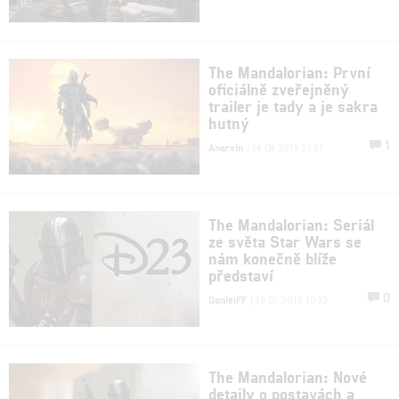
The Mandalorian: První
oficiálně zveřejněný
trailer je tady a je sakra
hutný
1
Anarvin
| 24.08.2019 23:37
The Mandalorian: Seriál
ze světa Star Wars se
nám konečně blíže
představí
0
DanielFF
| 13.07.2019 10:32
The Mandalorian: Nové
detaily o postavách a