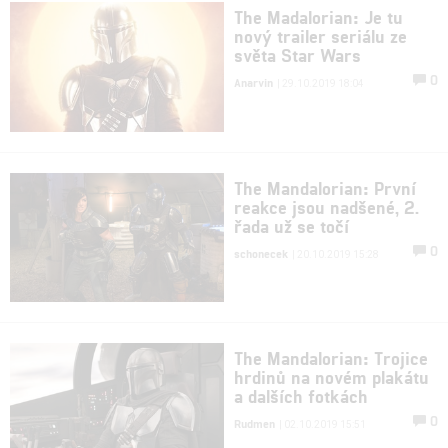
The Madalorian: Je tu
nový trailer seriálu ze
světa Star Wars
0
Anarvin
| 29.10.2019 18:04
The Mandalorian: První
reakce jsou nadšené, 2.
řada už se točí
0
schonecek
| 20.10.2019 15:28
The Mandalorian: Trojice
hrdinů na novém plakátu
a dalších fotkách
0
Rudmen
| 02.10.2019 15:51