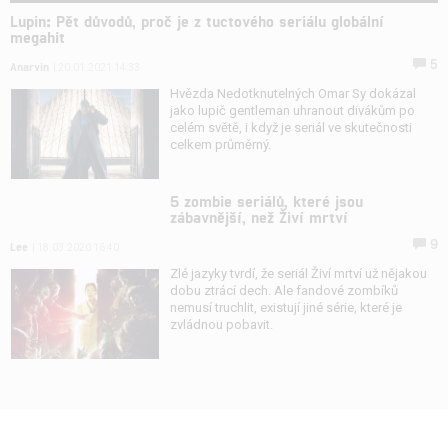
Lupin: Pět důvodů, proč je z tuctového seriálu globální
megahit
5
Anarvin
| 20.01.2021 14:33
Hvězda Nedotknutelných Omar Sy dokázal
jako lupič gentleman uhranout divákům po
celém světě, i když je seriál ve skutečnosti
celkem průměrný.
5 zombie seriálů, které jsou
zábavnější, než Živí mrtví
9
Lee
| 18.03.2020 16:40
Zlé jazyky tvrdí, že seriál Živí mrtví už nějakou
dobu ztrácí dech. Ale fandové zombíků
nemusí truchlit, existují jiné série, které je
zvládnou pobavit.