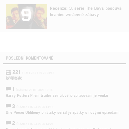
9
Recenze: 3. série The Boys posouvá
hranice zvrácené zábavy
POSLEDNÍ KOMENTOVANÉ
221
FILM | 22.04.2026 08:53
拆彈專家
1
ČLÁNEK | 26.03.2026 15:15
Harry Potter: První trailer seriálového zpracování je venku
3
ČLÁNEK | 15.03.2026 14:56
One Piece: Oblíbený pirátský seriál je zpátky s novými epizodami
2
ČLÁNEK | 15.03.2026 13:24