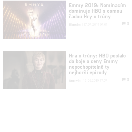
Emmy 2019: Nominacím
dominuje HBO s osmou
řadou Hry o trůny
0
filmsim
| 17.07.2019 07:07
Hra o trůny: HBO poslalo
do boje o ceny Emmy
nepochopitelně ty
nejhorší epizody
0
Anarvin
| 13.06.2019 17:07