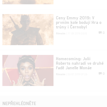
Ceny Emmy 2019: V
prvním kole bodují Hra o
trůny i Černobyl
0
filmsim
| 17.09.2019 20:35
Homecoming: Julii
Roberts nahradí ve druhé
řadě Janelle Monáe
0
filmsim
| 30.07.2019 07:26
NEPŘEHLÉDNĚTE