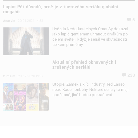
Lupin: Pět důvodů, proč je z tuctového seriálu globální
megahit
5
Anarvin
| 20.01.2021 14:33
Hvězda Nedotknutelných Omar Sy dokázal
jako lupič gentleman uhranout divákům po
celém světě, i když je seriál ve skutečnosti
celkem průměrný.
Aktuální přehled obnovených i
zrušených seriálů
230
filmsim
| 29.12.2020 19:37
Utopie, Zámek a klíč, Industry, Ted Lasso
nebo Kačeří příběhy. Některé seriály to mají
spočítané, jiné budou pokračovat.