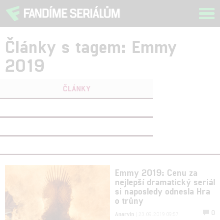
Tog
navi
Články s tagem: Emmy
2019
ČLÁNKY
FILMY
(0)
OSOBY
(0)
VIDEA
(0)
Emmy 2019: Cenu za
nejlepší dramatický seriál
si naposledy odnesla Hra
o trůny
0
Anarvin
| 23.09.2019 09:57