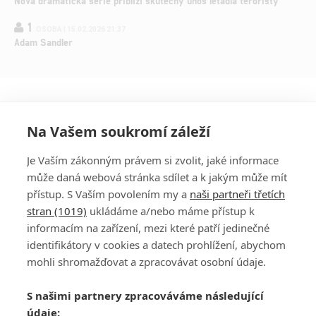
Nová dramatická série přiblíží skutečný únos letadla teroristy
1
OSOBA | 15.02.2026 21:37
Adam Sandler
Na Vašem soukromí záleží
Je Vaším zákonným právem si zvolit, jaké informace
může daná webová stránka sdílet a k jakým může mít
přístup. S Vaším povolením my a
naši partneři třetích
stran (1019)
ukládáme a/nebo máme přístup k
informacím na zařízení, mezi které patří jedinečné
DISKUZE
PŘIHLÁSIT
identifikátory v cookies a datech prohlížení, abychom
REGISTROVAT
mohli shromažďovat a zpracovávat osobní údaje.
Šéfredaktorkou webu je
Petr Slavík
, e-mail
serialy@fandimefilmu.cz
S našimi partnery zpracováváme následující
údaje:
Máte-li zájem o inzerci na našem webu napište nám na e-mail