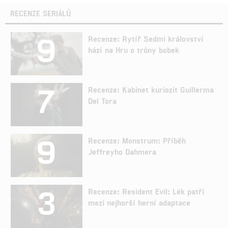
RECENZE SERIÁLŮ
9
Recenze: Rytíř Sedmi království
hází na Hru o trůny bobek
7
Recenze: Kabinet kuriozit Guillerma
Del Tora
9
Recenze: Monstrum: Příběh
Jeffreyho Dahmera
3
Recenze: Resident Evil: Lék patří
mezi nejhorší herní adaptace