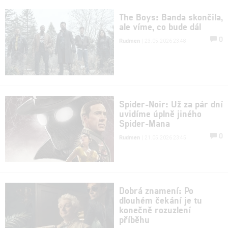
The Boys: Banda skončila,
ale víme, co bude dál
0
Rudmen
| 23.05.2026 23:48
Spider-Noir: Už za pár dní
uvidíme úplně jiného
Spider-Mana
0
Rudmen
| 21.05.2026 23:45
Dobrá znamení: Po
dlouhém čekání je tu
konečně rozuzlení
příběhu