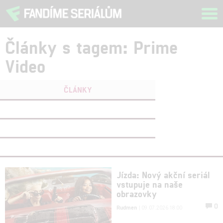
Tog
navi
Články s tagem: Prime
Video
ČLÁNKY
FILMY
(0)
OSOBY
(0)
VIDEA
(0)
Jízda: Nový akční seriál
vstupuje na naše
obrazovky
0
Rudmen
| 09.07.2026 18:00