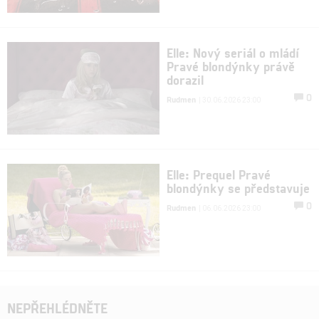
Elle: Nový seriál o mládí
Pravé blondýnky právě
dorazil
0
Rudmen
| 30.06.2026 23:00
Elle: Prequel Pravé
blondýnky se představuje
0
Rudmen
| 06.06.2026 23:00
NEPŘEHLÉDNĚTE