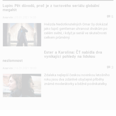
Lupin: Pět důvodů, proč je z tuctového seriálu globální
megahit
5
Anarvin
| 20.01.2021 14:33
Hvězda Nedotknutelných Omar Sy dokázal
jako lupič gentleman uhranout divákům po
celém světě, i když je seriál ve skutečnosti
celkem průměrný.
Ester a Karolína: ČT nabídla dva
vynikající pohledy na lidskou
nezlomnost
3
Anarvin
| 16.01.2021 18:00
Zdaleka nejlepší českou novinkou letošního
roku jsou dva zdánlivě obyčejné příběhy
známé moderátorky a běžné podnikatelky.