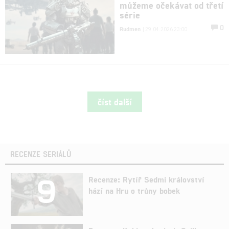
můžeme očekávat od třetí
série
0
Rudmen
| 29.04.2026 23:00
číst další
RECENZE SERIÁLŮ
9
Recenze: Rytíř Sedmi království
hází na Hru o trůny bobek