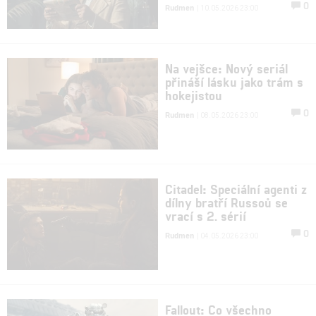
0
Rudmen
| 10.05.2026 23:00
Na vejšce: Nový seriál
přináší lásku jako trám s
hokejistou
0
Rudmen
| 08.05.2026 23:00
Citadel: Speciální agenti z
dílny bratří Russoů se
vrací s 2. sérií
0
Rudmen
| 04.05.2026 23:00
Fallout: Co všechno