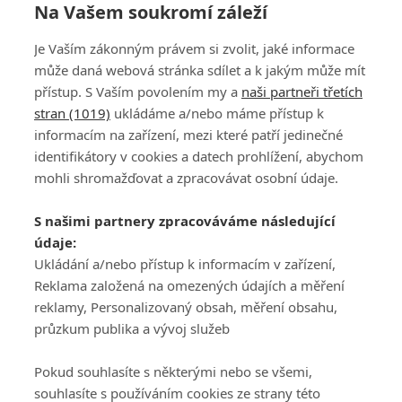
Na Vašem soukromí záleží
Je Vaším zákonným právem si zvolit, jaké informace
může daná webová stránka sdílet a k jakým může mít
přístup. S Vaším povolením my a
naši partneři třetích
stran (1019)
ukládáme a/nebo máme přístup k
informacím na zařízení, mezi které patří jedinečné
DISKUZE
PŘIHLÁSIT
identifikátory v cookies a datech prohlížení, abychom
REGISTROVAT
mohli shromažďovat a zpracovávat osobní údaje.
Šéfredaktorkou webu je
Petr Slavík
, e-mail
serialy@fandimefilmu.cz
S našimi partnery zpracováváme následující
údaje:
Máte-li zájem o inzerci na našem webu napište nám na e-mail
studio@koncal.com
Ukládání a/nebo přístup k informacím v zařízení,
Reklama založená na omezených údajích a měření
Ochrana osobních údajů
|
Zásady používání cookies
|
Pravidla webu
|
reklamy, Personalizovaný obsah, měření obsahu,
Upravit nastavení soukromí
průzkum publika a vývoj služeb
Pokud souhlasíte s některými nebo se všemi,
souhlasíte s používáním cookies ze strany této