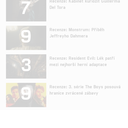
7
Recenze: Kabinet kuriozit Guillerma
Del Tora
9
Recenze: Monstrum: Příběh
Jeffreyho Dahmera
3
Recenze: Resident Evil: Lék patří
mezi nejhorší herní adaptace
9
Recenze: 3. série The Boys posouvá
hranice zvrácené zábavy