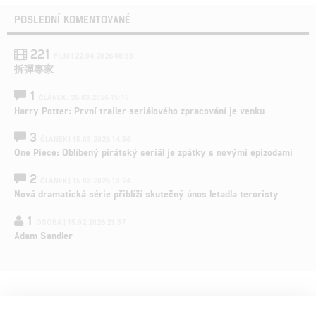
POSLEDNÍ KOMENTOVANÉ
221
FILM | 22.04.2026 08:53
拆彈專家
1
ČLÁNEK | 26.03.2026 15:15
Harry Potter: První trailer seriálového zpracování je venku
3
ČLÁNEK | 15.03.2026 14:56
One Piece: Oblíbený pirátský seriál je zpátky s novými epizodami
2
ČLÁNEK | 15.03.2026 13:24
Nová dramatická série přiblíží skutečný únos letadla teroristy
1
OSOBA | 15.02.2026 21:37
Adam Sandler