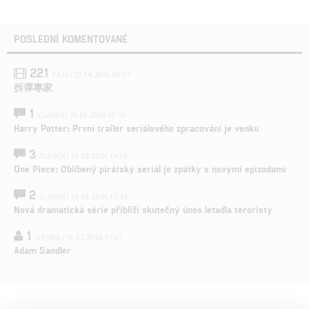
POSLEDNÍ KOMENTOVANÉ
221
FILM | 22.04.2026 08:53
拆彈專家
1
ČLÁNEK | 26.03.2026 15:15
Harry Potter: První trailer seriálového zpracování je venku
3
ČLÁNEK | 15.03.2026 14:56
One Piece: Oblíbený pirátský seriál je zpátky s novými epizodami
2
ČLÁNEK | 15.03.2026 13:24
Nová dramatická série přiblíží skutečný únos letadla teroristy
1
OSOBA | 15.02.2026 21:37
Adam Sandler