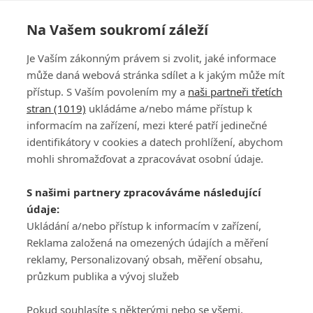
Na Vašem soukromí záleží
Je Vaším zákonným právem si zvolit, jaké informace
může daná webová stránka sdílet a k jakým může mít
přístup. S Vaším povolením my a
naši partneři třetích
stran (1019)
ukládáme a/nebo máme přístup k
informacím na zařízení, mezi které patří jedinečné
DISKUZE
PŘIHLÁSIT
identifikátory v cookies a datech prohlížení, abychom
REGISTROVAT
mohli shromažďovat a zpracovávat osobní údaje.
Šéfredaktorkou webu je
Petr Slavík
, e-mail
serialy@fandimefilmu.cz
S našimi partnery zpracováváme následující
údaje:
Máte-li zájem o inzerci na našem webu napište nám na e-mail
Ukládání a/nebo přístup k informacím v zařízení,
studio@koncal.com
Reklama založená na omezených údajích a měření
Ochrana osobních údajů
|
Zásady používání cookies
|
Pravidla webu
|
reklamy, Personalizovaný obsah, měření obsahu,
Upravit nastavení soukromí
průzkum publika a vývoj služeb
Pokud souhlasíte s některými nebo se všemi,