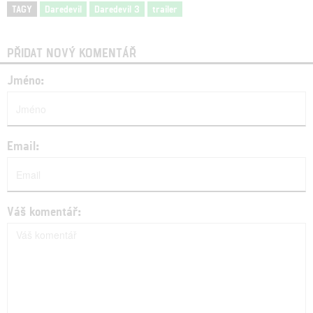
TAGY
Daredevil
Daredevil 3
trailer
PŘIDAT NOVÝ KOMENTÁŘ
Jméno:
Email:
Váš komentář: