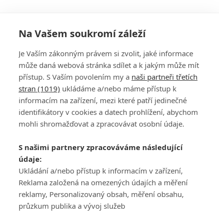
Na Vašem soukromí záleží
Je Vaším zákonným právem si zvolit, jaké informace
může daná webová stránka sdílet a k jakým může mít
přístup. S Vaším povolením my a
naši partneři třetích
stran (1019)
ukládáme a/nebo máme přístup k
informacím na zařízení, mezi které patří jedinečné
DISKUZE
PŘIHLÁSIT
identifikátory v cookies a datech prohlížení, abychom
REGISTROVAT
mohli shromažďovat a zpracovávat osobní údaje.
Šéfredaktorkou webu je
Petr Slavík
, e-mail
serialy@fandimefilmu.cz
S našimi partnery zpracováváme následující
údaje:
Máte-li zájem o inzerci na našem webu napište nám na e-mail
Ukládání a/nebo přístup k informacím v zařízení,
studio@koncal.com
Reklama založená na omezených údajích a měření
Ochrana osobních údajů
|
Zásady používání cookies
|
Pravidla webu
|
reklamy, Personalizovaný obsah, měření obsahu,
Upravit nastavení soukromí
průzkum publika a vývoj služeb