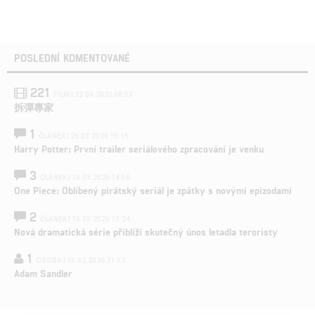
POSLEDNÍ KOMENTOVANÉ
221
FILM | 22.04.2026 08:53
拆彈專家
1
ČLÁNEK | 26.03.2026 15:15
Harry Potter: První trailer seriálového zpracování je venku
3
ČLÁNEK | 15.03.2026 14:56
One Piece: Oblíbený pirátský seriál je zpátky s novými epizodami
2
ČLÁNEK | 15.03.2026 13:24
Nová dramatická série přiblíží skutečný únos letadla teroristy
1
OSOBA | 15.02.2026 21:37
Adam Sandler