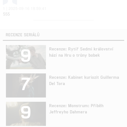
1 | 2025-09-16 18:59:41
555
RECENZE SERIÁLŮ
9
Recenze: Rytíř Sedmi království
hází na Hru o trůny bobek
7
Recenze: Kabinet kuriozit Guillerma
Del Tora
9
Recenze: Monstrum: Příběh
Jeffreyho Dahmera