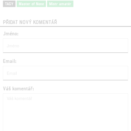
TAGY
Master of None
Mistr amatér
PŘIDAT NOVÝ KOMENTÁŘ
Jméno:
Email:
Váš komentář: