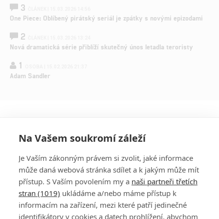
3
ČLÁNEK | 15.03.2026 14:56
One Piece: Oblíbený pirátský seriál je zpátky s novými epizodami
2
ČLÁNEK | 15.03.2026 13:24
Nová dramatická série přiblíží skutečný únos letadla teroristy
1
OSOBA | 15.02.2026 21:37
Adam Sandler
Na Vašem soukromí záleží
Je Vaším zákonným právem si zvolit, jaké informace
může daná webová stránka sdílet a k jakým může mít
přístup. S Vaším povolením my a
naši partneři třetích
stran (1019)
ukládáme a/nebo máme přístup k
informacím na zařízení, mezi které patří jedinečné
DISKUZE
PŘIHLÁSIT
identifikátory v cookies a datech prohlížení, abychom