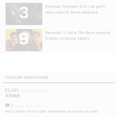
3
Recenze: Resident Evil: Lék patří
mezi nejhorší herní adaptace
9
Recenze: 3. série The Boys posouvá
hranice zvrácené zábavy
POSLEDNÍ KOMENTOVANÉ
221
FILM | 22.04.2026 08:53
拆彈專家
1
ČLÁNEK | 26.03.2026 15:15
Harry Potter: První trailer seriálového zpracování je venku