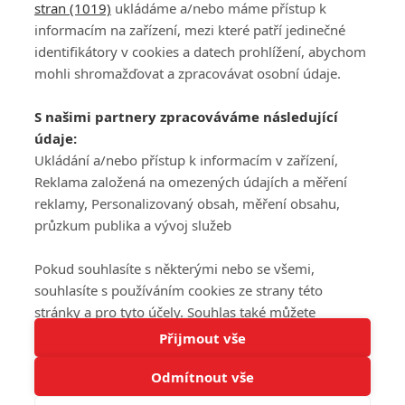
stran (1019)
ukládáme a/nebo máme přístup k
informacím na zařízení, mezi které patří jedinečné
DISKUZE
PŘIHLÁSIT
identifikátory v cookies a datech prohlížení, abychom
REGISTROVAT
mohli shromažďovat a zpracovávat osobní údaje.
Šéfredaktorkou webu je
Petr Slavík
, e-mail
serialy@fandimefilmu.cz
S našimi partnery zpracováváme následující
údaje:
Máte-li zájem o inzerci na našem webu napište nám na e-mail
studio@koncal.com
Ukládání a/nebo přístup k informacím v zařízení,
Reklama založená na omezených údajích a měření
Ochrana osobních údajů
|
Zásady používání cookies
|
Pravidla webu
|
reklamy, Personalizovaný obsah, měření obsahu,
Upravit nastavení soukromí
průzkum publika a vývoj služeb
Pokud souhlasíte s některými nebo se všemi,
souhlasíte s používáním cookies ze strany této
stránky a pro tyto účely. Souhlas také můžete
Tato stránka používá soubory cookies.
odmítnout, ale v takovém případě vám na stránce
Přijmout vše
© 2016 – 2026 FandimeSerialum.cz / All rights reserved /
Více informací
nebudou k dispozici některé personalizované funkce.
Provozovatel webu je Koncal studio s.r.o.
Odmítnout vše
Vaše volby souhlasu se budou vztahovat pouze na
Rozumím
tuto webovou stránku. Vaše nastavení a odvolání