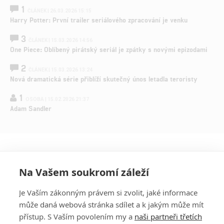
1
ČLÁNEK | 26.03.2026 15:15
Harry Potter: První trailer seriálového zpracování je venku
3
ČLÁNEK | 15.03.2026 14:56
One Piece: Oblíbený pirátský seriál je zpátky s novými epizodami
2
ČLÁNEK | 15.03.2026 13:24
Nová dramatická série přiblíží skutečný únos letadla teroristy
1
OSOBA | 15.02.2026 21:37
Adam Sandler
Na Vašem soukromí záleží
Je Vaším zákonným právem si zvolit, jaké informace
může daná webová stránka sdílet a k jakým může mít
přístup. S Vaším povolením my a
naši partneři třetích