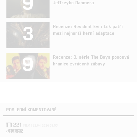
9
Jeffreyho Dahmera
3
Recenze: Resident Evil: Lék patří
mezi nejhorší herní adaptace
9
Recenze: 3. série The Boys posouvá
hranice zvrácené zábavy
POSLEDNÍ KOMENTOVANÉ
221
FILM | 22.04.2026 08:53
拆彈專家