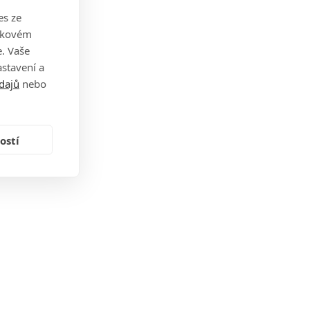
es ze
takovém
. Vaše
stavení a
dajů
nebo
ostí