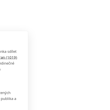
nka sdílet
tran (1019)
jedinečné
a
zených
 publika a