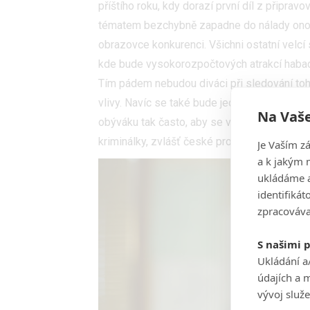
příštího roku, kdy dorazí první díl z připrav
tématem bezchybně zapadne do nálady onoho
obrazovce konkurenci. Všichni ostatní velcí 
kde bude vysokorozpočtových atrakcí habad
Tím pádem nebudou diváci při sledování toh
vlivy. Navíc se také bude jednat o příjemno
Na Vaše
obýváku tak často, aby se vždy nejednalo a
kriminálky, zvlášť české produkce, na které k
Je Vaším z
a k jakým 
ukládáme a
identifiká
zpracováva
S našimi 
Ukládání a
údajích a 
vývoj služ