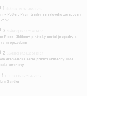
1
ČLÁNEK | 26.03.2026 15:15
rry Potter: První trailer seriálového zpracování
 venku
3
ČLÁNEK | 15.03.2026 14:56
e Piece: Oblíbený pirátský seriál je zpátky s
ovými epizodami
2
ČLÁNEK | 15.03.2026 13:24
vá dramatická série přiblíží skutečný únos
tadla teroristy
1
OSOBA | 15.02.2026 21:37
dam Sandler