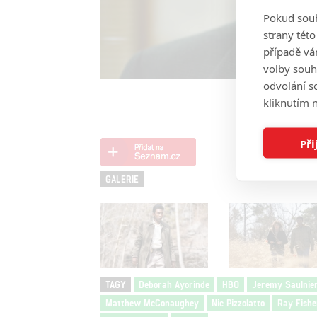
Pokud souh
strany tét
případě vá
volby souh
odvolání s
kliknutím n
Při
GALERIE
TAGY
Deborah Ayorinde
HBO
Jeremy Saulnie
Matthew McConaughey
Nic Pizzolatto
Ray Fishe