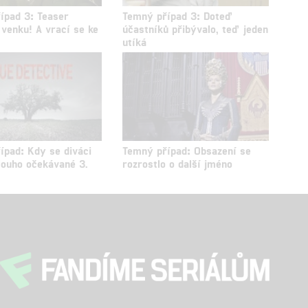
ípad 3: Teaser
Temný případ 3: Doteď
e venku! A vrací se ke
účastníků přibývalo, teď jeden
utíká
ípad: Kdy se diváci
Temný případ: Obsazení se
dlouho očekávané 3.
rozrostlo o další jméno