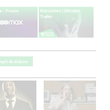
x - Promo
Watchmen | Oficiální
Trailer
oupit do diskuze