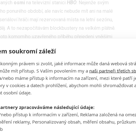
ovaných
osmi
na televizní stanici
HBO
. Nejenže svým
 ponurého období, ale navíc nebude mít ani na malé
seriáloví hráči mají rezervovaná místa na letní sezónu,
ěj. A to nezapočítávám blockbustery na velkém plátně.
oto komorního uzavřeného příběhu přejedeni vnějšími
u žánrovou změnu, kterou nevídáme na našich televizích v
m soukromí záleží
lespoň o menší výjimečnou událost. A ne, levné
oukají vaši rodiče, se opravdu nepočítají.
ákonným právem si zvolit, jaké informace může daná webová strá
může mít přístup. S Vaším povolením my a
naši partneři třetích s
/nebo máme přístup k informacím na zařízení, mezi které patří 
tory v cookies a datech prohlížení, abychom mohli shromažďovat 
t osobní údaje.
partnery zpracováváme následující údaje:
/nebo přístup k informacím v zařízení, Reklama založená na ome
měření reklamy, Personalizovaný obsah, měření obsahu, průzkum
eb