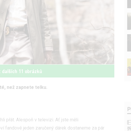
t dalších 11 obrázků
té, než zapnete telku.
P
 přát. Alespoň v televizi. Ať jste měli
oví fandové jeden zaručený dárek dostaneme za pár