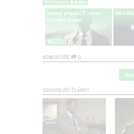
True Detective
drama
Temný případ | 3. série -
HBO Ma
Oficiální Trailer
KOMENTÁŘE
0
Vst
SOUVISEJÍCÍ ČLÁNKY