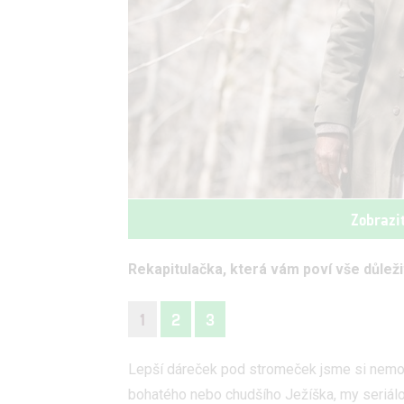
Zobrazi
Rekapitulačka, která vám poví vše důleži
1
2
3
Lepší dáreček pod stromeček jsme si nemohli
bohatého nebo chudšího Ježíška, my seriál