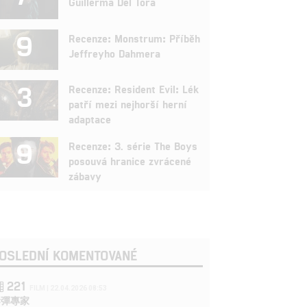
Guillerma Del Tora
9
Recenze: Monstrum: Příběh
Jeffreyho Dahmera
3
Recenze: Resident Evil: Lék
patří mezi nejhorší herní
adaptace
9
Recenze: 3. série The Boys
posouvá hranice zvrácené
zábavy
OSLEDNÍ KOMENTOVANÉ
221
FILM | 22.04.2026 08:53
拆彈專家