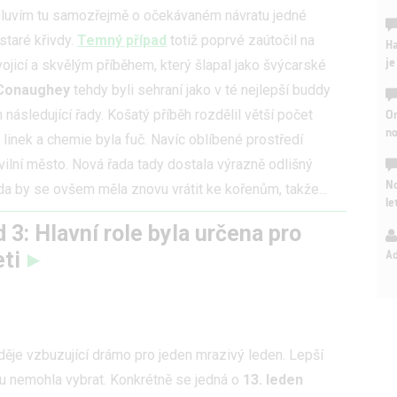
 Mluvím tu samozřejmě o očekávaném návratu jedné
staré křivdy.
Temný případ
totiž poprvé zaútočil na
Ha
je
jicí a skvělým příběhem, který šlapal jako švýcarské
Conaughey
tehdy byli sehraní jako v té nejlepší buddy
On
 následující řady. Košatý příběh rozdělil větší počet
n
 linek a chemie byla fuč. Navíc oblíbené prostředí
lní město. Nová řada tady dostala výrazně odlišný
No
ada by se ovšem měla znovu vrátit ke kořenům, takže...
le
 3: Hlavní role byla určena pro
A
eti
děje vzbuzující drámo pro jeden mrazivý leden. Lepší
pu nemohla vybrat. Konkrétně se jedná o
13. leden