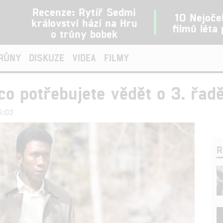
Recenze: Rytíř Sedmi
10 Nejoče
království hází na Hru
filmů léta
o trůny bobek
TRŮNY
DISKUZE
VIDEA
FILMY
co potřebujete vědět o 3. řad
5:03
R