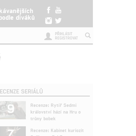
kávanějších
 podle diváků
PŘIHLÁSIT
REGISTROVAT
ě
ECENZE SERIÁLŮ
9
Recenze: Rytíř Sedmi
království hází na Hru o
trůny bobek
7
Recenze: Kabinet kuriozit