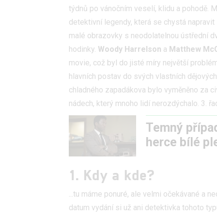
týdnů po vánočním veselí, klidu a pohodě.
detektivní legendy, která se chystá napravit 
malé obrazovky s neodolatelnou ústřední dvo
hodinky.
Woody Harrelson
a
Matthew Mc
movie, což byl do jisté míry největší problém
hlavních postav do svých vlastních dějových
chladného zapadákova bylo vyměněno za civi
nádech, který mnoho lidí nerozdýchalo. 3. ř
Temný případ
herce bílé pl
1. Kdy a kde?
...tu máme ponuré, ale velmi očekávané a ne
datum vydání si už ani detektivka tohoto ty