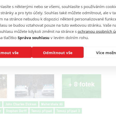
lasíte s některými nebo se všemi, souhlasíte s používáním cooki
o stránky a pro tyto účely. Souhlas také můžete odmítnout, ale v 
m na stránce nebudou k dispozici některé personalizované funkce
lasu se budou vztahovat pouze na tuto webovou stránku. Vaše na
ouhlasu můžete kdykoli změnit na stránce s
ochranou osobních ú
a tlačítko
Správa souhlasu
v levém dolním rohu.
Další kapitola »
jmout vše
Odmítnout vše
Více možn
+ 8 fotek
r
John Charles Dickson
Mahershala Ali
r
Stephen Dorff
Temný případ
Temný případ 3