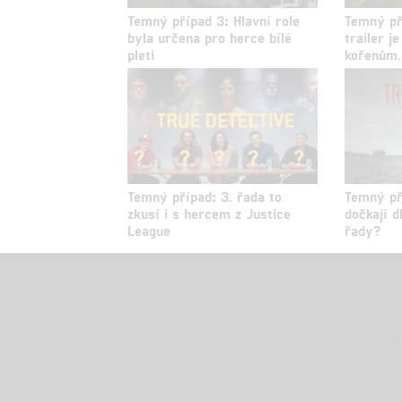
Temný případ 3: Hlavní role
Temný př
byla určena pro herce bílé
trailer j
pleti
kořenům.
Temný případ: 3. řada to
Temný př
zkusí i s hercem z Justice
dočkají 
League
řady?