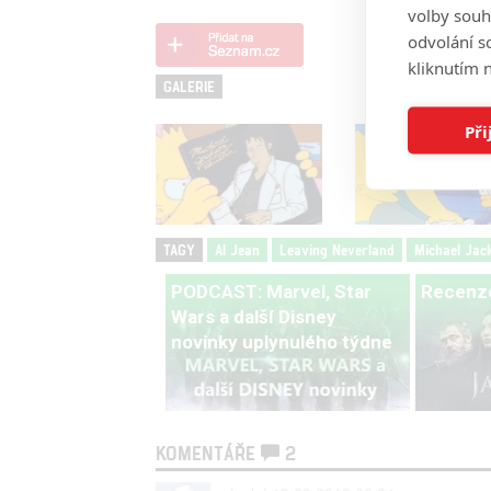
volby souh
odvolání s
kliknutím n
GALERIE
Při
TAGY
Al Jean
Leaving Neverland
Michael Jac
PODCAST: Marvel, Star
Recenze
Wars a další Disney
novinky uplynulého týdne
KOMENTÁŘE
2