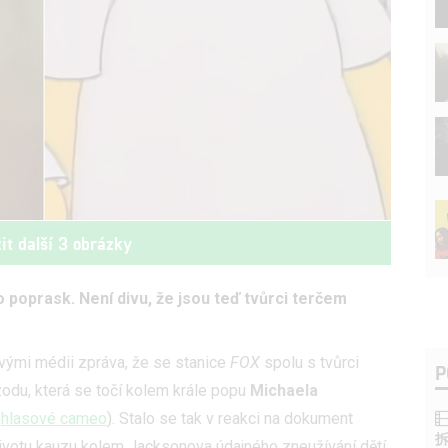
it další 3 obrázky
 poprask. Není divu, že jsou teď tvůrci terčem
vými médii zpráva, že se stanice
FOX
spolu s tvůrci
P
odu, která se točí kolem krále popu
Michaela
é
hlasové cameo
). Stalo se tak v reakci na dokument
 životu kauzu kolem Jacksonova údajného zneužívání dětí