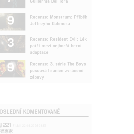
Guillerma Del Tora
9
Recenze: Monstrum: Příběh
Jeffreyho Dahmera
3
Recenze: Resident Evil: Lék
patří mezi nejhorší herní
adaptace
9
Recenze: 3. série The Boys
posouvá hranice zvrácené
zábavy
OSLEDNÍ KOMENTOVANÉ
221
FILM | 22.04.2026 08:53
拆彈專家