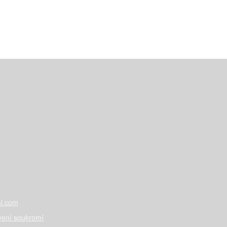
l.com
vení soukromí