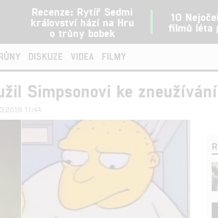
Recenze: Rytíř Sedmi
10 Nejoče
království hází na Hru
filmů léta
o trůny bobek
TRŮNY
DISKUZE
VIDEA
FILMY
žil Simpsonovi ke zneužívání 
03.2019 11:44
R