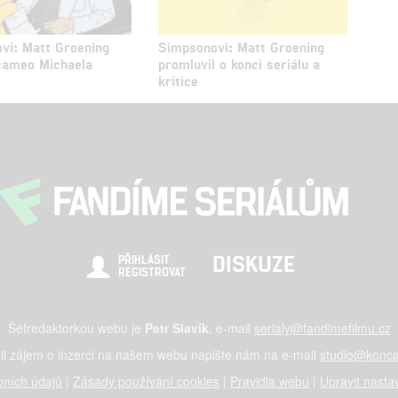
vi: Matt Groening
Simpsonovi: Matt Groening
 cameo Michaela
promluvil o konci seriálu a
a
kritice
DISKUZE
PŘIHLÁSIT
REGISTROVAT
Šéfredaktorkou webu je
Petr Slavík
, e-mail
serialy@fandimefilmu.cz
li zájem o inzerci na našem webu napište nám na e-mail
studio@konca
ních údajů
|
Zásady používání cookies
|
Pravidla webu
|
Upravit nasta