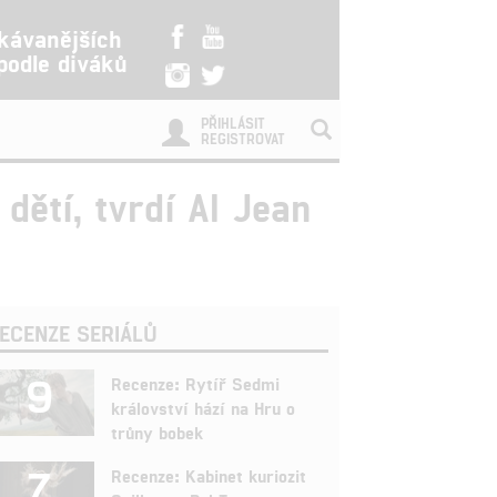
kávanějších
 podle diváků
PŘIHLÁSIT
REGISTROVAT
dětí, tvrdí Al Jean
ECENZE SERIÁLŮ
9
Recenze: Rytíř Sedmi
království hází na Hru o
trůny bobek
7
Recenze: Kabinet kuriozit