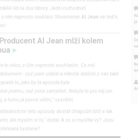
dělili lid na dva tábory. Jedni rozhodnutí
Ha
í s ním naprosto souhlasí. Showrunner
Al Jean
se teď k
je
ní.
Producent Al Jean mlží kolem
On
n
pua
No
e je to něco, s čím naprosto souhlasím. Co mě
le
n dokument - což jsem udělal a několik dalších z nás také
vypadá to, jako by ta epizoda byla
A
ě jinému, než jsme zamýšleli. Nebyla to pro něj jen
j, a tomu já pevně věřím,"
vysvětlil.
střednictvím této epizody dostat chlapcům blíž a tak
ím, ale myslím si to,"
dodal. A co si myslíte vy? Jsou
 přehnaná hysterie?