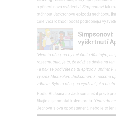
a přinesl nová svědectví.
Simpsonovi
tak roz
stáhnout Jacksonovu epizodu nechápou, jin
celé věci rozhodl podat podrobnější vysvětle
Simpsonovi: 
vyškrtnutí A
"Není to něco, co by mě činilo šťastným, al
rozesmutnilo, je to, že když se díváte na te
- a pak se podíváte na tu epizodu, upřímně, 
využita Michaelem Jacksonem k něčemu úpln
zábava. Bylo to něco, co využíval jako nástro
Podle Al Jeana se Jackson snažil právě pro
říkajíc si je omotat kolem prstu:
"Opravdu nev
Jeanova slova opodstatněná, nebo je to jen