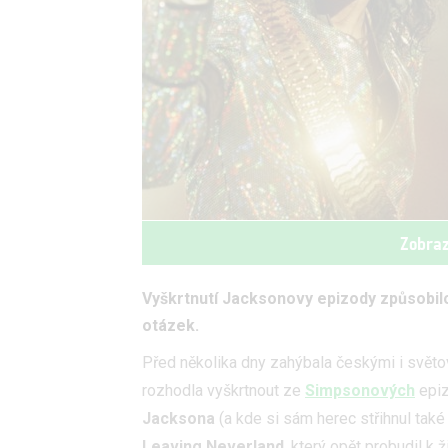
Zobraz
Vyškrtnutí Jacksonovy epizody způsobilo
otázek.
Před několika dny zahýbala českými i světo
rozhodla vyškrtnout ze
Simpsonových
epiz
Jacksona
(a kde si sám herec střihnul tak
Leaving Neverland
, který opět probudil k