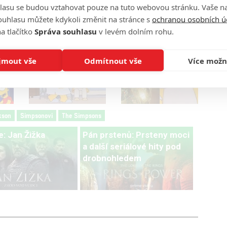
lasu se budou vztahovat pouze na tuto webovou stránku. Vaše na
ouhlasu můžete kdykoli změnit na stránce s
ochranou osobních ú
a tlačítko
Správa souhlasu
v levém dolním rohu.
jmout vše
Odmítnout vše
Více možn
kson
Simpsonovi
The Simpsons
: Jan Žižka
Pán prstenů: Prsteny moci
a další seriálové hity pod
drobnohledem