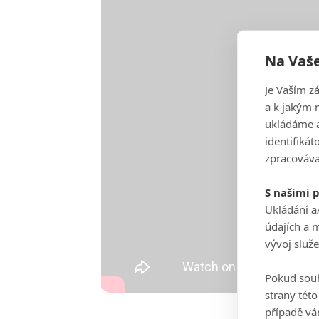
Na Vaše
Je Vaším z
a k jakým 
ukládáme a
identifiká
zpracováva
S našimi 
Ukládání a
údajích a 
vývoj služ
Pokud souh
strany tét
případě vá