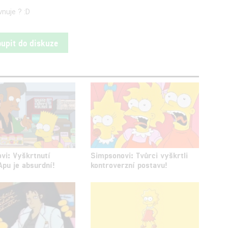
vnuje ? :D
oupit do diskuze
vi: Vyškrtnutí
Simpsonovi: Tvůrci vyškrtli
Apu je absurdní!
kontroverzní postavu!