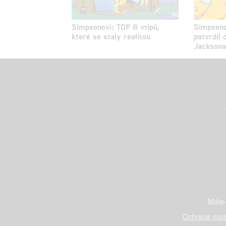
Simpsonovi: TOP 8 vtipů,
Simpsono
které se staly realitou
potvrdil
Jackson
Máte-
Ochrana osob