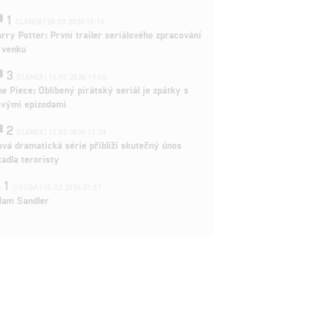
1
ČLÁNEK | 26.03.2026 15:15
rry Potter: První trailer seriálového zpracování
 venku
3
ČLÁNEK | 15.03.2026 14:56
e Piece: Oblíbený pirátský seriál je zpátky s
ovými epizodami
2
ČLÁNEK | 15.03.2026 13:24
vá dramatická série přiblíží skutečný únos
tadla teroristy
1
OSOBA | 15.02.2026 21:37
dam Sandler