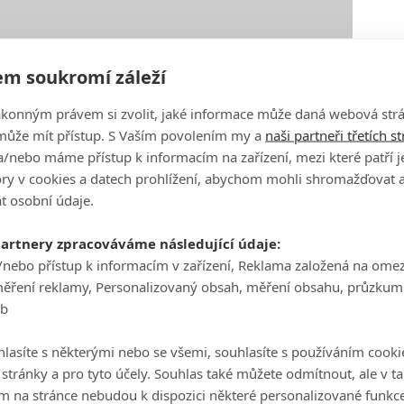
m soukromí záleží
ákonným právem si zvolit, jaké informace může daná webová strá
může mít přístup. S Vaším povolením my a
naši partneři třetích s
/nebo máme přístup k informacím na zařízení, mezi které patří 
tory v cookies a datech prohlížení, abychom mohli shromažďovat 
t osobní údaje.
partnery zpracováváme následující údaje:
/nebo přístup k informacím v zařízení, Reklama založená na ome
měření reklamy, Personalizovaný obsah, měření obsahu, průzkum
eb
lasíte s některými nebo se všemi, souhlasíte s používáním cooki
o stránky a pro tyto účely. Souhlas také můžete odmítnout, ale v 
Zdroj:
Comicbook
m na stránce nebudou k dispozici některé personalizované funkce