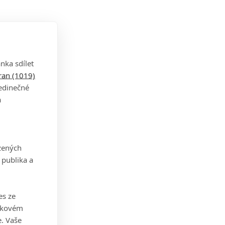
nka sdílet
tran (1019)
jedinečné
a
zených
 publika a
es ze
takovém
. Vaše