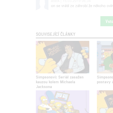
atack | 15.03.2019 06:34
on se vrátil ze záhrobí že někoho ovli
Vst
SOUVISEJÍCÍ ČLÁNKY
Simpsonovi: Seriál zasažen
Simpsono
kauzou kolem Michaela
postavy 
Jacksona