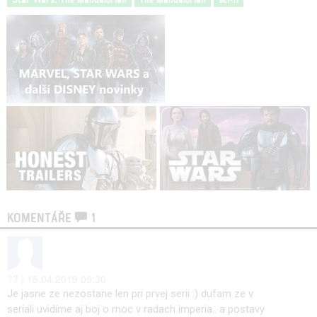
KOMENTÁŘE
1
?? | 15.04.2019 09:30
Je jasne ze nezostane len pri prvej serii :) dufam ze v
seriali uvidíme aj boj o moc v radach imperia.. a postavy