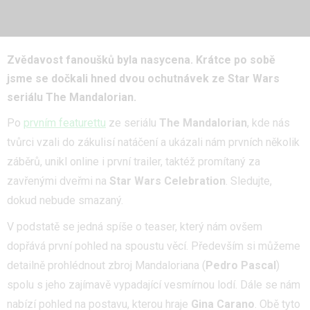
Zvědavost fanoušků byla nasycena. Krátce po sobě
jsme se dočkali hned dvou ochutnávek ze Star Wars
seriálu The Mandalorian.
Po
prvním featurettu
ze seriálu
The Mandalorian
, kde nás
tvůrci vzali do zákulisí natáčení a ukázali nám prvních několik
záběrů, unikl online i první trailer, taktéž promítaný za
zavřenými dveřmi na
Star Wars Celebration
. Sledujte,
dokud nebude smazaný.
V podstatě se jedná spíše o teaser, který nám ovšem
dopřává první pohled na spoustu věcí. Především si můžeme
detailně prohlédnout zbroj Mandaloriana (
Pedro Pascal
)
spolu s jeho zajímavě vypadající vesmírnou lodí. Dále se nám
nabízí pohled na postavu, kterou hraje
Gina Carano
. Obě tyto