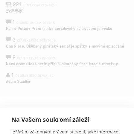
221
FILM | 22.04.2026 08:53
拆彈專家
1
ČLÁNEK | 26.03.2026 15:15
Harry Potter: První trailer seriálového zpracování je venku
3
ČLÁNEK | 15.03.2026 14:56
One Piece: Oblíbený pirátský seriál je zpátky s novými epizodami
2
ČLÁNEK | 15.03.2026 13:24
Nová dramatická série přiblíží skutečný únos letadla teroristy
1
OSOBA | 15.02.2026 21:37
Adam Sandler
Na Vašem soukromí záleží
Je Vaším zákonným právem si zvolit, jaké informace