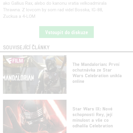
ako Gallius Rax, alebo do kanonu vratia velkoadmirala
Thrawna. Z lovcom by som rad videl Bosska, IG-88,
Zuckua a 4-LOM
Vstoupit do diskuze
SOUVISEJÍCÍ ČLÁNKY
The Mandalorian: První
ochutnávka ze Star
Wars Celebration unikla
online
Star Wars IX: Nové
schopnosti Rey, její
minulost a vše co
odhalila Celebration