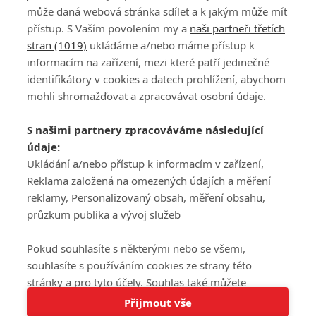
může daná webová stránka sdílet a k jakým může mít
přístup. S Vaším povolením my a
naši partneři třetích
stran (1019)
ukládáme a/nebo máme přístup k
informacím na zařízení, mezi které patří jedinečné
DISKUZE
PŘIHLÁSIT
identifikátory v cookies a datech prohlížení, abychom
REGISTROVAT
mohli shromažďovat a zpracovávat osobní údaje.
Šéfredaktorkou webu je
Petr Slavík
, e-mail
serialy@fandimefilmu.cz
S našimi partnery zpracováváme následující
údaje:
Máte-li zájem o inzerci na našem webu napište nám na e-mail
studio@koncal.com
Ukládání a/nebo přístup k informacím v zařízení,
Reklama založená na omezených údajích a měření
Ochrana osobních údajů
|
Zásady používání cookies
|
Pravidla webu
|
reklamy, Personalizovaný obsah, měření obsahu,
Upravit nastavení soukromí
průzkum publika a vývoj služeb
Pokud souhlasíte s některými nebo se všemi,
souhlasíte s používáním cookies ze strany této
stránky a pro tyto účely. Souhlas také můžete
Tato stránka používá soubory cookies.
odmítnout, ale v takovém případě vám na stránce
Přijmout vše
© 2016 – 2026 FandimeSerialum.cz / All rights reserved /
Více informací