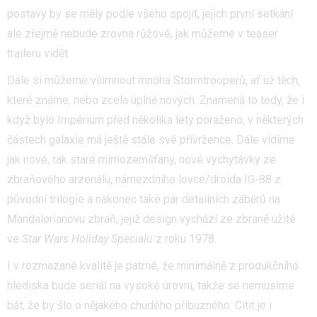
postavy by se měly podle všeho spojit, jejich první setkání
ale zřejmě nebude zrovna růžové, jak můžeme v teaser
traileru vidět.
Dále si můžeme všimnout mnoha Stormtrooperů, ať už těch,
které známe, nebo zcela úplně nových. Znamená to tedy, že i
když bylo Impérium před několika lety poraženo, v některých
částech galaxie má ještě stále své přívržence. Dále vidíme
jak nové, tak staré mimozemšťany, nové vychytávky ze
zbraňového arzenálu, námezdního lovce/droida IG-88 z
původní trilogie a nakonec také pár detailních záběrů na
Mandalorianovu zbraň, jejíž design vychází ze zbraně užité
ve
Star Wars Holiday Special
u
z roku 1978.
I v rozmazané kvalitě je patrné, že minimálně z produkčního
hlediska bude seriál na vysoké úrovni, takže se nemusíme
bát, že by šlo o nějakého chudého příbuzného. Cítit je i