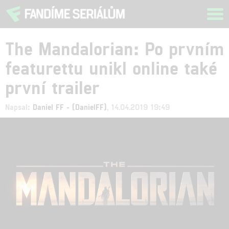
Tog
navi
The Mandalorian: Po prvním
featurettu unikl online také
první trailer
Napsal:
Daniel FF - (DanielFF)
, 14.04.2019 19:49