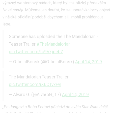
výrazný westernový nádech, který byl tak blízký především
Nové naději
. Můžeme jen doufat, že se upoutávka brzy objeví
v nějaké oficiální podobě, abychom si ji mohli prohlédnout
lépe.
Someone has uploaded the The Mandalorian -
Teaser Trailer
#TheMandalorian
pic.twitter.com/to9VkjpebZ
— OfficiaIBossk (@OfficiaIBossk)
April 14, 2019
The Mandalorian Teaser Trailer
pic.twitter.com/iX6CTvxFvI
— Alvaro G. (@AlvaroG_17)
April 14, 2019
„Po Jangovi a Boba Fettovi přichází do světa Star Wars další