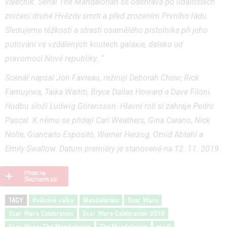
válečník. Seriál The Mandalorian se odehrává po událostech
zničení druhé Hvězdy smrti a před zrozením Prvního řádu.
Sledujeme těžkosti a strasti osamělého pistolníka při jeho
putování ve vzdálených koutech galaxie, daleko od
pravomocí Nové republiky…“
Scénář napsal Jon Favreau, režírují Deborah Chow, Rick
Famuyiwa, Taika Waititi, Bryce Dallas Howard a Dave Filoni.
Hudbu složí Ludwig Göransson. Hlavní roli si zahraje Pedro
Pascal. K němu se přidají Carl Weathers, Gina Carano, Nick
Nolte, Giancarlo Esposito, Werner Herzog, Omid Abtahi a
Emily Swallow. Datum premiéry je stanovené na 12. 11. 2019.
TAGY
Hvězdné války
Mandalorian
Star Wars
Star Wars Celebration
Star Wars Celebration 2019
Star Wars: The Mandalorian
The Mandalorian
sci-fi