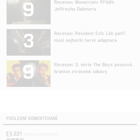
9
Recenze: Monstrum: Příběh
Jeffreyho Dahmera
3
Recenze: Resident Evil: Lék patří
mezi nejhorší herní adaptace
9
Recenze: 3. série The Boys posouvá
hranice zvrácené zábavy
POSLEDNÍ KOMENTOVANÉ
221
FILM | 22.04.2026 08:53