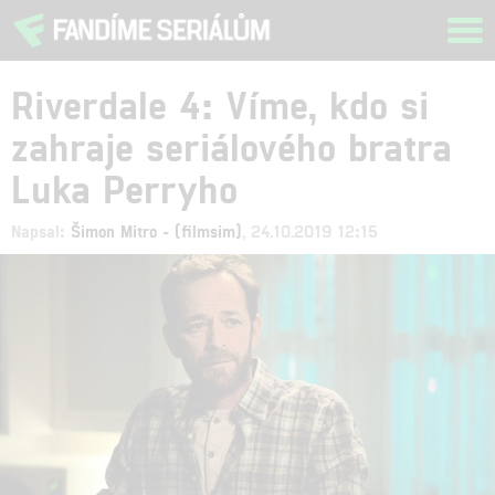
Tog
navi
Riverdale 4: Víme, kdo si
zahraje seriálového bratra
Luka Perryho
Napsal:
Šimon Mitro - (filmsim)
, 24.10.2019 12:15