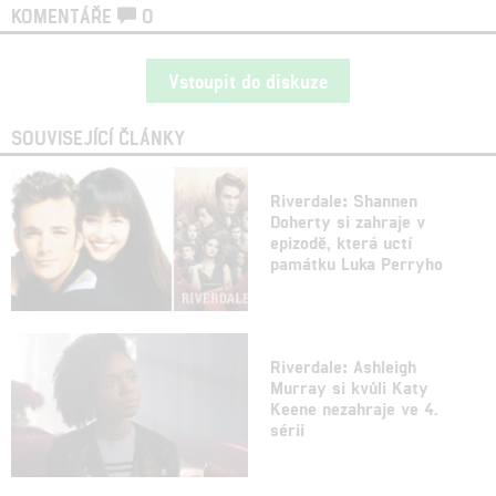
KOMENTÁŘE
0
Vstoupit do diskuze
SOUVISEJÍCÍ ČLÁNKY
Riverdale: Shannen
Doherty si zahraje v
epizodě, která uctí
památku Luka Perryho
Riverdale: Ashleigh
Murray si kvůli Katy
Keene nezahraje ve 4.
sérii