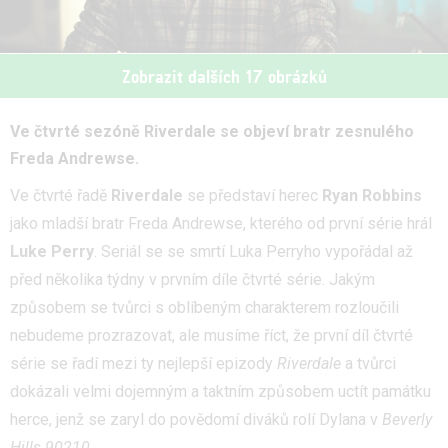
Zobrazit dalších 17 obrázků
Ve čtvrté sezóně Riverdale se objeví bratr zesnulého
Freda Andrewse.
Ve čtvrté řadě
Riverdale
se představí herec
Ryan
Robbins
jako mladší bratr Freda Andrewse, kterého od první série hrál
Luke Perry
. Seriál se se smrtí Luka Perryho vypořádal až
před několika týdny v prvním díle čtvrté série. Jakým
způsobem se tvůrci s oblíbeným charakterem rozloučili
nebudeme prozrazovat, ale musíme říct, že první díl čtvrté
série se řadí mezi ty nejlepší epizody
Riverdale
a tvůrci
dokázali velmi dojemným a taktním způsobem uctít památku
herce, jenž se zaryl do povědomí diváků rolí Dylana v
Beverly
Hills 90210
.