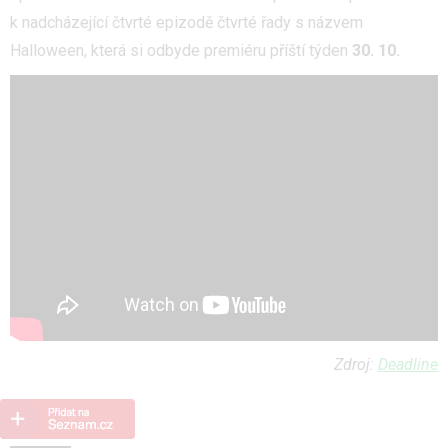
k nadcházející čtvrté epizodě čtvrté řady s názvem
Halloween, která si odbyde premiéru příští týden
30. 10.
Zdroj:
Deadline