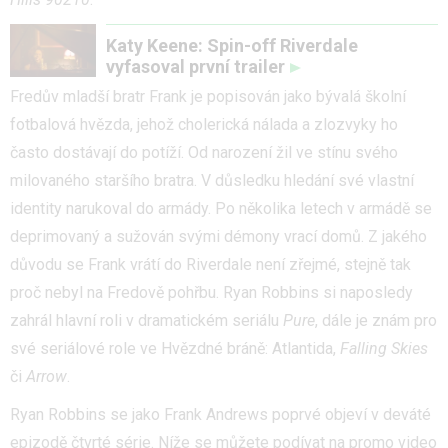
Katy Keene: Spin-off Riverdale
vyfasoval první trailer
Fredův mladší bratr Frank je popisován jako bývalá školní
fotbalová hvězda, jehož cholerická nálada a zlozvyky ho
často dostávají do potíží. Od narození žil ve stínu svého
milovaného staršího bratra. V důsledku hledání své vlastní
identity narukoval do armády. Po několika letech v armádě se
deprimovaný a sužován svými démony vrací domů. Z jakého
důvodu se Frank vrátí do Riverdale není zřejmé, stejně tak
proč nebyl na Fredově pohřbu. Ryan Robbins si naposledy
zahrál hlavní roli v dramatickém seriálu
Pure
, dále je znám pro
své seriálové role ve Hvězdné bráně: Atlantida,
Falling
Skies
či
Arrow
.
Ryan Robbins se jako Frank Andrews poprvé objeví v deváté
epizodě čtvrté série. Níže se můžete podívat na promo video