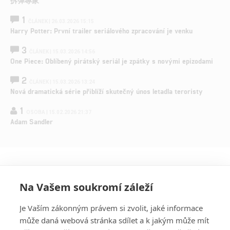
拆彈專家
1
ČLÁNEK | 26.03.2026 15:15
Harry Potter: První trailer seriálového zpracování je venku
3
ČLÁNEK | 15.03.2026 14:56
One Piece: Oblíbený pirátský seriál je zpátky s novými epizodami
2
ČLÁNEK | 15.03.2026 13:24
Nová dramatická série přiblíží skutečný únos letadla teroristy
1
OSOBA | 15.02.2026 21:37
Adam Sandler
Na Vašem soukromí záleží
Je Vaším zákonným právem si zvolit, jaké informace
může daná webová stránka sdílet a k jakým může mít