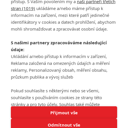
přístup. S Vaším povolením my a
naši partneři třetích
stran (1019)
ukládáme a/nebo máme přístup k
informacím na zařízení, mezi které patří jedinečné
DISKUZE
PŘIHLÁSIT
identifikátory v cookies a datech prohlížení, abychom
REGISTROVAT
mohli shromažďovat a zpracovávat osobní údaje.
Šéfredaktorkou webu je
Petr Slavík
, e-mail
serialy@fandimefilmu.cz
S našimi partnery zpracováváme následující
údaje:
Máte-li zájem o inzerci na našem webu napište nám na e-mail
studio@koncal.com
Ukládání a/nebo přístup k informacím v zařízení,
Reklama založená na omezených údajích a měření
Ochrana osobních údajů
|
Zásady používání cookies
|
Pravidla webu
|
reklamy, Personalizovaný obsah, měření obsahu,
Upravit nastavení soukromí
průzkum publika a vývoj služeb
Pokud souhlasíte s některými nebo se všemi,
souhlasíte s používáním cookies ze strany této
stránky a pro tyto účely. Souhlas také můžete
Tato stránka používá soubory cookies.
odmítnout, ale v takovém případě vám na stránce
Přijmout vše
© 2016 – 2026 FandimeSerialum.cz / All rights reserved /
Více informací
nebudou k dispozici některé personalizované funkce.
Provozovatel webu je Koncal studio s.r.o.
Odmítnout vše
Vaše volby souhlasu se budou vztahovat pouze na