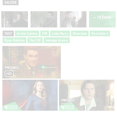
GALERIE
+ 14 fotek
TAGY
Archie Comics
CW
Luke Perry
Riverdale
Riverdale 4
Ryan Robbins
The CW
teenage drama