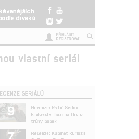
kávanějších
 podle diváků
PŘIHLÁSIT
REGISTROVAT
nou vlastní seriál
ECENZE SERIÁLŮ
9
Recenze: Rytíř Sedmi
království hází na Hru o
trůny bobek
7
Recenze: Kabinet kuriozit