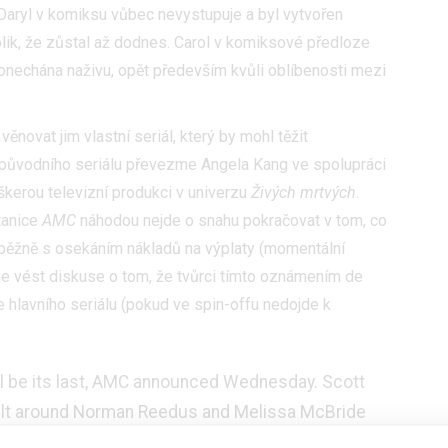
 Daryl v komiksu vůbec nevystupuje a byl vytvořen
natolik, že zůstal až dodnes. Carol v komiksové předloze
ponechána naživu, opět především kvůli oblíbenosti mezi
ěnovat jim vlastní seriál, který by mohl těžit
i původního seriálu převezme Angela Kang ve spolupráci
škerou televizní produkci v univerzu
Živých mrtvých
.
tanice
AMC
náhodou nejde o snahu pokračovat v tom, co
ouběžně s osekáním nákladů na výplaty (momentální
e vést diskuse o tom, že tvůrci tímto oznámením de
nce hlavního seriálu (pokud ve spin-offu nedojde k
ll be its last, AMC announced Wednesday. Scott
built around Norman Reedus and Melissa McBride
show.
https://t.co/yPHPm3Fx36
?