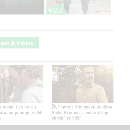
oupit do diskuze
í odhalili co bylo s
Živí mrtví: Kdy znovu uvidíme
té, co jsme jej viděli
Ricka Grimese, aneb stěžejní
y
období se blíží