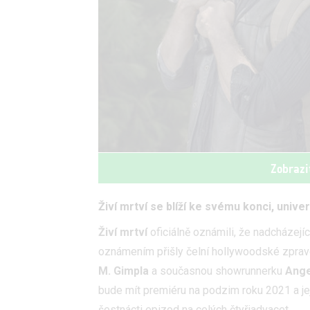
Zobrazi
Živí mrtví se blíží ke svému konci, univ
Živí mrtví
oficiálně oznámili, že nadcházejíc
oznámením přišly čelní hollywoodské zprav
M. Gimpla
a současnou showrunnerku
Ange
bude mít premiéru na podzim roku 2021 a jej
šestnácti epizod na celých čtyřiadvacet.