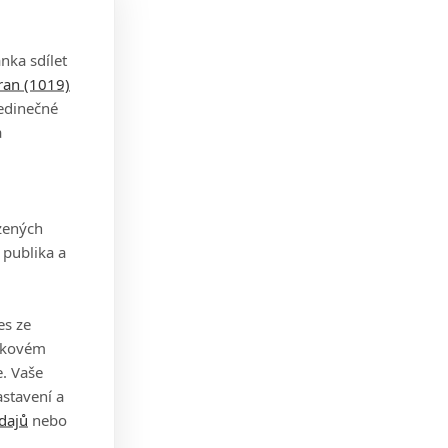
nka sdílet
tran (1019)
jedinečné
a
zených
 publika a
es ze
takovém
. Vaše
stavení a
dajů
nebo