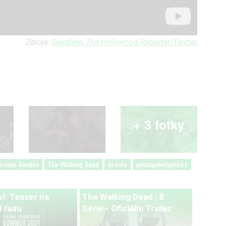
Zdroje:
Deadline
,
The Hollywood Reporter/Twitter
+ 3 fotky
orman Reedus
The Walking Dead
drama
postapokalyptický
ví: Teaser na
The Walking Dead | 8.
í řadu
Série - Oficiální Trailer