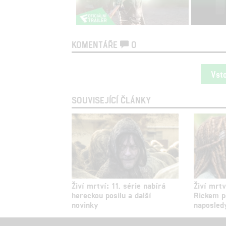
KOMENTÁŘE
0
Vst
SOUVISEJÍCÍ ČLÁNKY
Živí mrtví: 11. série nabírá
Živí mrtv
hereckou posilu a další
Rickem po
novinky
naposled