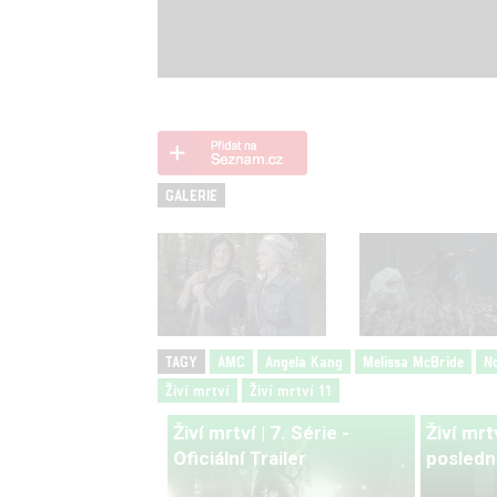
GALERIE
TAGY
AMC
Angela Kang
Melissa McBride
N
Živí mrtví
Živí mrtví 11
Živí mrtví | 7. Série -
Živí mrt
Oficiální Trailer
posledn