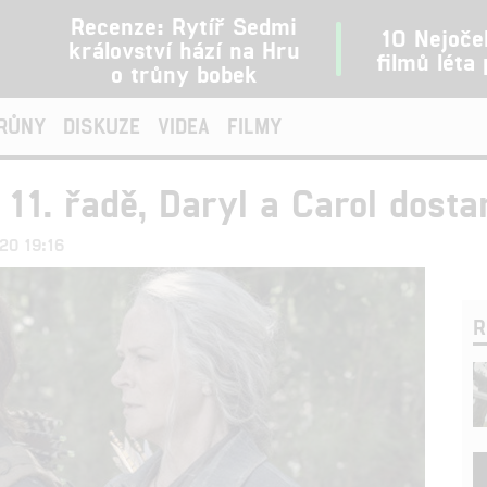
Recenze: Rytíř Sedmi
10 Nejoče
království hází na Hru
filmů léta
o trůny bobek
TRŮNY
DISKUZE
VIDEA
FILMY
 11. řadě, Daryl a Carol dosta
020 19:16
R