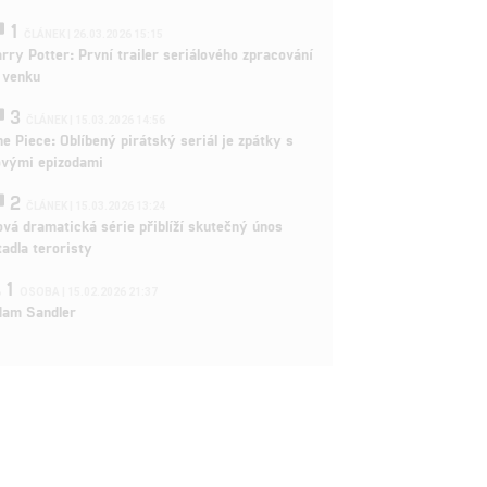
1
ČLÁNEK | 26.03.2026 15:15
rry Potter: První trailer seriálového zpracování
 venku
3
ČLÁNEK | 15.03.2026 14:56
e Piece: Oblíbený pirátský seriál je zpátky s
ovými epizodami
2
ČLÁNEK | 15.03.2026 13:24
vá dramatická série přiblíží skutečný únos
tadla teroristy
1
OSOBA | 15.02.2026 21:37
dam Sandler