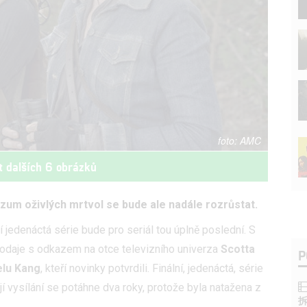
AMC
t dalších 6 obrázků
erzum oživlých mrtvol se bude ale nadále rozrůstat.
í jedenáctá série bude pro seriál tou úplně poslední. S
odaje s odkazem na otce televizního univerza
Scotta
P
lu Kang
, kteří novinky potvrdili. Finální, jedenáctá, série
í vysílání se potáhne dva roky, protože byla natažena z