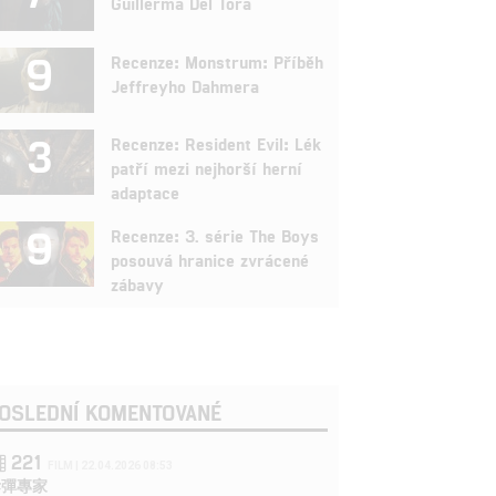
Guillerma Del Tora
9
Recenze: Monstrum: Příběh
Jeffreyho Dahmera
3
Recenze: Resident Evil: Lék
patří mezi nejhorší herní
adaptace
9
Recenze: 3. série The Boys
posouvá hranice zvrácené
zábavy
OSLEDNÍ KOMENTOVANÉ
221
FILM | 22.04.2026 08:53
拆彈專家