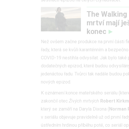
The Walking 
mrtví mají j
konec
Než ovšem začne produkce na první části fin
řady, která se kvůli karanténním a bezpečn
COVID-19 nestihla odvysílat. Jak bylo také 
dodatečných epizod, které budou odvysílány 
jedenáctou řadu. Tvůrci tak nadále budou pokr
nových epizod.
K oznámení konce mateřského seriálu (které
zakončil otec
Živých mrtvých
Robert Kirk
který se zaměří na Daryla Dixona (
Norman 
v seriálu objevuje pravidelně už od první řad
ústředním hrdinou příběhu poté, co seriál op