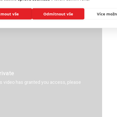
 těšíte se na nová dobrodružství Daryla a Carol? Hoďte
 dočkat "finální" epizody desáté série, přikládáme
jmout vše
Odmítnout vše
Více možn