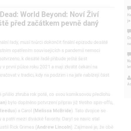
Dead: World Beyond: Noví Živí
Ha
je
eště před začátkem pevně daný
On
ální řady, musí tvůrci dokončit finální epizodu desáté
n
ostním opatřením souvisejících s pandemií nemoci
potvrzeno, k desáté řadě přibude ještě šest
No
le
v první půlce roku 2021 a mají zkrátit čekání na
ačovat v tradici, kdy na podzim i na jaře nabízejí část
A
 přišlo zhruba rok poté, co svou komiksovou předlohu
man
) bylo doplněno potvrzení připrav již třetího spin-offu,
Reedus
) a Carol (
Melissa McBride
). Tato dvojice se
y a patří mezi divácké favority. Daryl se navíc stal
ustil Rick Grimes (
Andrew Lincoln
). Zajímavé je, že obě