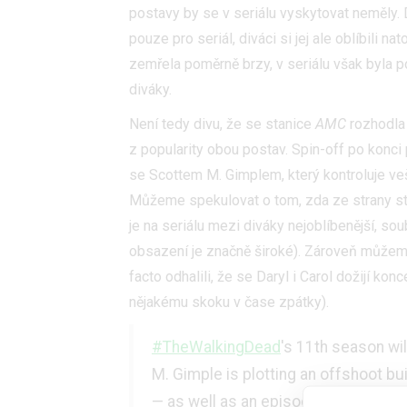
postavy by se v seriálu vyskytovat neměly.
pouze pro seriál, diváci si jej ale oblíbili 
zemřela poměrně brzy, v seriálu však byla 
diváky.
Není tedy divu, že se stanice
AMC
rozhodla v
z popularity obou postav. Spin-off po konc
se Scottem M. Gimplem, který kontroluje ve
Můžeme spekulovat o tom, zda ze strany s
je na seriálu mezi diváky nejoblíbenější, s
obsazení je značně široké). Zároveň můžem
facto odhalili, že se Daryl i Carol dožijí ko
nějakému skoku v čase zpátky).
#TheWalkingDead
's 11th season wi
M. Gimple is plotting an offshoot 
— as well as an episodic anthology 