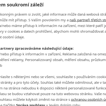
m soukromí záleží
ákonným právem si zvolit, jaké informace může daná webová strá
eptember 9, 2020
může mít přístup. S Vaším povolením my a
naši partneři třetích s
/nebo máme přístup k informacím na zařízení, mezi které patří 
skvělými scenáristy, producenty a režiséry, obsazením a
tory v cookies a datech prohlížení, abychom mohli shromažďovat 
a obrazovky přivést epické zakončení příběhu, který
t osobní údaje.
Vlajková loď Živých mrtvých byla mým kreativním
adký nádech. Ale skutečně nemohu být více nadšená,
partnery zpracováváme následující údaje:
ineseme divákům nový seriál s Darylem a Carol. Práce
/nebo přístup k informacím v zařízení, Reklama založená na ome
měření reklamy, Personalizovaný obsah, měření obsahu, průzkum
le jeden z největších zážitků mé kariéry a jsem
eb
 příběhy.“
vyvíjí Gimple a stanice
AMC
televizní antologii
lasíte s některými nebo se všemi, souhlasíte s používáním cooki
o stránky a pro tyto účely. Souhlas také můžete odmítnout, ale v 
rá se bude epizodicky zaměřovat na individuální
m na stránce nebudou k dispozici některé personalizované funkce
Živých mrtvých. Připomínáme, že nadále běží seriál
Živí
lasu se budou vztahovat pouze na tuto webovou stránku. Vaše na
eriálu
The Walking Dead: World Beyond
a chystají se tři
ouhlasu můžete kdykoli změnit na stránce s
ochranou osobních ú
a tlačítko
Správa souhlasu
v levém dolním rohu.