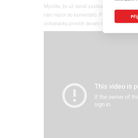
Myslíte, že už seriál zaslouží odpočinek? A
nám názor do komentářů. Pokud se nemůžete
Při
ochutnávku prvních deseti minut z epizody.