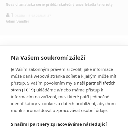
Nová dramatická série přiblíží skutečný únos letadla teroristy
1
OSOBA | 15.02.2026 21:37
Adam Sandler
Na Vašem soukromí záleží
Je Vaším zákonným právem si zvolit, jaké informace
může daná webová stránka sdílet a k jakým může mít
přístup. S Vaším povolením my a
naši partneři třetích
stran (1019)
ukládáme a/nebo máme přístup k
informacím na zařízení, mezi které patří jedinečné
DISKUZE
PŘIHLÁSIT
identifikátory v cookies a datech prohlížení, abychom
REGISTROVAT
mohli shromažďovat a zpracovávat osobní údaje.
Šéfredaktorkou webu je
Petr Slavík
, e-mail
serialy@fandimefilmu.cz
S našimi partnery zpracováváme následující