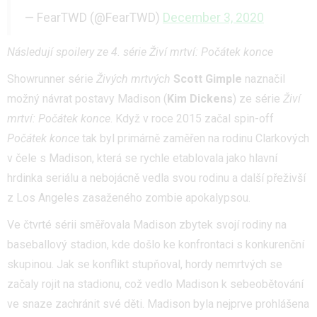
— FearTWD (@FearTWD)
December 3, 2020
Následují spoilery ze 4. série Živí mrtví: Počátek konce
Showrunner série
Živých mrtvých
Scott Gimple
naznačil
možný návrat postavy Madison (
Kim Dickens
) ze série
Živí
mrtví: Počátek konce
. Když v roce 2015 začal spin-off
Počátek konce
tak byl primárně zaměřen na rodinu Clarkových
v čele s Madison, která se rychle etablovala jako hlavní
hrdinka seriálu a nebojácně vedla svou rodinu a další přeživší
z Los Angeles zasaženého zombie apokalypsou.
Ve čtvrté sérii směřovala Madison zbytek svojí rodiny na
baseballový stadion, kde došlo ke konfrontaci s konkurenční
skupinou. Jak se konflikt stupňoval, hordy nemrtvých se
začaly rojit na stadionu, což vedlo Madison k sebeobětování
ve snaze zachránit své děti. Madison byla nejprve prohlášena