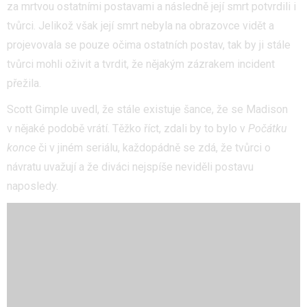
za mrtvou ostatními postavami a následně její smrt potvrdili i
tvůrci. Jelikož však její smrt nebyla na obrazovce vidět a
projevovala se pouze očima ostatních postav, tak by ji stále
tvůrci mohli oživit a tvrdit, že nějakým zázrakem incident
přežila.
Scott Gimple uvedl, že stále existuje šance, že se Madison
v nějaké podobě vrátí. Těžko říct, zdali by to bylo v
Počátku
konce
či v jiném seriálu, každopádně se zdá, že tvůrci o
návratu uvažují a že diváci nejspíše neviděli postavu
naposledy.