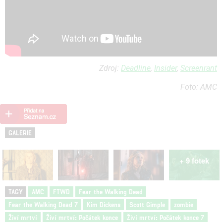
Zdroj:
Deadline
,
Insider
,
Screenrant
Foto: AMC
GALERIE
+ 9 fotek
TAGY
AMC
FTWD
Fear the Walking Dead
Fear the Walking Dead 7
Kim Dickens
Scott Gimple
zombie
Živí mrtví
Živí mrtví: Počátek konce
Živí mrtví: Počátek konce 7