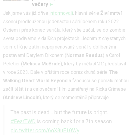
večery
Jak jsme vás již dříve
informovali
, hlavní série
Živí mrtví
skončí prodlouženou jedenáctou sérií během roku 2022.
Ovšem i přes konec seriálu, který vše začal, se do zombie
světa podíváme v dalších projektech. Jedním z chystaných
spin-offů je zatím nepojmenovaný seriál s oblíbenými
postavami Darylem Dixonem (
Norman Reedus
) a Carol
Peletier (
Melissa McBride
), který by měla
AMC
představit
v roce 2023. Dále v příštím roce doraz druhá série
The
Walking Dead: World Beyond
a fanoušci se pomalu mohou
začít těšit i na celovečerní film zaměřený na Ricka Grimese
(
Andrew Lincoln
), který se momentálně připravuje.
The past is dead... but the future is bright.
#FearTWD
is coming back for a 7th season.
pic.twitter.com/6oX8uF10Wy