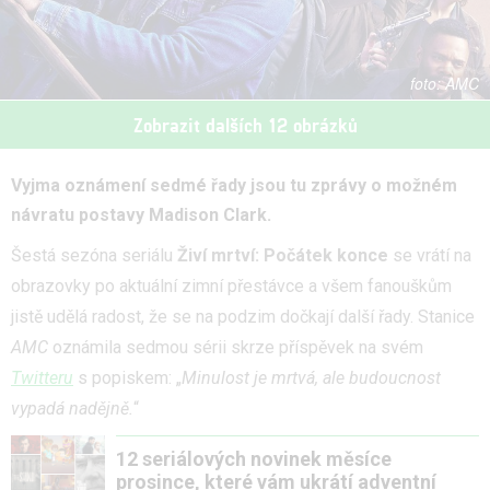
AMC
Zobrazit dalších 12 obrázků
Vyjma oznámení sedmé řady jsou tu zprávy o možném
návratu postavy Madison Clark.
Šestá sezóna seriálu
Živí mrtví: Počátek konce
se vrátí na
obrazovky po aktuální zimní přestávce a všem fanouškům
jistě udělá radost, že se na podzim dočkají další řady. Stanice
AMC
oznámila sedmou sérii skrze příspěvek na svém
Twitteru
s popiskem: „
Minulost je mrtvá, ale budoucnost
vypadá nadějně.
“
12 seriálových novinek měsíce
prosince, které vám ukrátí adventní