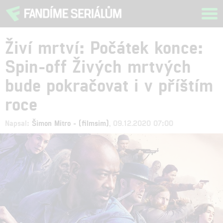
Tog
navi
Živí mrtví: Počátek konce:
Spin-off Živých mrtvých
bude pokračovat i v příštím
roce
Napsal:
Šimon Mitro - (filmsim)
, 09.12.2020 07:00