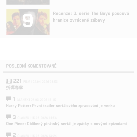
9
Recenze: 3. série The Boys posouvá
hranice zvrácené zábavy
POSLEDNÍ KOMENTOVANÉ
221
FILM | 22.04.2026 08:53
拆彈專家
1
ČLÁNEK | 26.03.2026 15:15
Harry Potter: První trailer seriálového zpracování je venku
3
ČLÁNEK | 15.03.2026 14:56
One Piece: Oblíbený pirátský seriál je zpátky s novými epizodami
2
ČLÁNEK | 15.03.2026 13:24