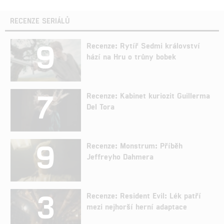
RECENZE SERIÁLŮ
9
Recenze: Rytíř Sedmi království
hází na Hru o trůny bobek
7
Recenze: Kabinet kuriozit Guillerma
Del Tora
9
Recenze: Monstrum: Příběh
Jeffreyho Dahmera
3
Recenze: Resident Evil: Lék patří
mezi nejhorší herní adaptace