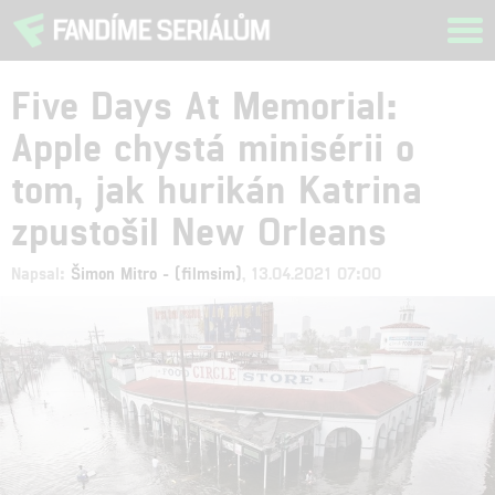
Tog
navi
Five Days At Memorial:
Apple chystá minisérii o
tom, jak hurikán Katrina
zpustošil New Orleans
Napsal:
Šimon Mitro - (filmsim)
, 13.04.2021 07:00