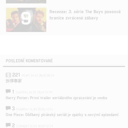
9
Recenze: 3. série The Boys posouvá
hranice zvrácené zábavy
POSLEDNÍ KOMENTOVANÉ
221
FILM | 22.04.2026 08:53
拆彈專家
1
ČLÁNEK | 26.03.2026 15:15
Harry Potter: První trailer seriálového zpracování je venku
3
ČLÁNEK | 15.03.2026 14:56
One Piece: Oblíbený pirátský seriál je zpátky s novými epizodami
2
ČLÁNEK | 15.03.2026 13:24