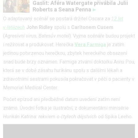
Gaslit: Aféra Watergate přivábila Julii
Roberts a Seana Penna
O adaptovaný scénář se postará držitel Oscara za
12 let
v řetězech
John Ridley
spolu s
Carltonem
Cusem
(
Agresivní virus
,
Batesův motel
). Vyjma scénáře budou projekt
i režírovat a produkovat. Herečka
Vera Farmiga
je zatím
jedinou potvrzenou herečkou, zbytek hereckého obsazení
snad bude brzy oznámen. Farmiga ztvární doktorku Annu Pou,
která se v době zásahu hurikánu spolu s dalšími lékaři a
zdravotními sestrami pokusila pokračovat v péči o pacienty v
Memorial Medical Center.
Počet epizod ani předběžné datum uvedení zatím není
známo. Úvodní fotka je ilustrační, z dokumentární minisérie
Hurikán Katrina: rekviem o čtyřech dějstvích
od Spika Leeho.