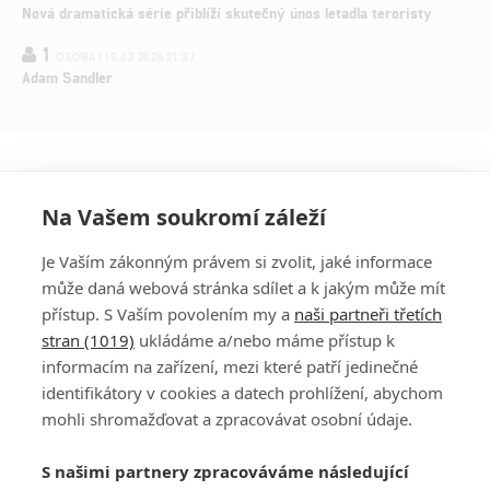
Nová dramatická série přiblíží skutečný únos letadla teroristy
1
OSOBA | 15.02.2026 21:37
Adam Sandler
Na Vašem soukromí záleží
Je Vaším zákonným právem si zvolit, jaké informace
může daná webová stránka sdílet a k jakým může mít
přístup. S Vaším povolením my a
naši partneři třetích
stran (1019)
ukládáme a/nebo máme přístup k
informacím na zařízení, mezi které patří jedinečné
DISKUZE
PŘIHLÁSIT
identifikátory v cookies a datech prohlížení, abychom
REGISTROVAT
mohli shromažďovat a zpracovávat osobní údaje.
Šéfredaktorkou webu je
Petr Slavík
, e-mail
serialy@fandimefilmu.cz
S našimi partnery zpracováváme následující