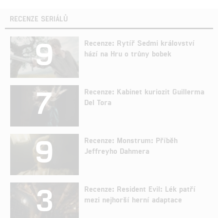
RECENZE SERIÁLŮ
9
Recenze: Rytíř Sedmi království
hází na Hru o trůny bobek
7
Recenze: Kabinet kuriozit Guillerma
Del Tora
9
Recenze: Monstrum: Příběh
Jeffreyho Dahmera
3
Recenze: Resident Evil: Lék patří
mezi nejhorší herní adaptace