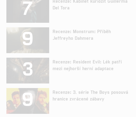
7
Recenze: Kabinet kuriozit Guillerma
Del Tora
9
Recenze: Monstrum: Příběh
Jeffreyho Dahmera
3
Recenze: Resident Evil: Lék patří
mezi nejhorší herní adaptace
9
Recenze: 3. série The Boys posouvá
hranice zvrácené zábavy