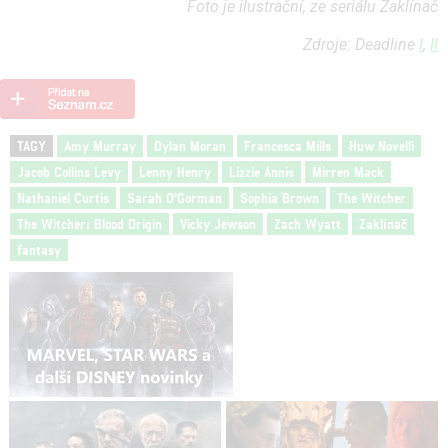
Foto je ilustrační, ze seriálu Zaklínač
Zdroje: Deadline
I
,
II
TAGY
Amy Murray
Dylan Moran
Francesca Mills
Huw Novelli
Jacob Collins Levy
Lenny Henry
Lizzie Annis
Mirren Mack
Nathaniel Curtis
Sarah O'Gorman
Sophia Brown
The Witcher
The Witcher: Blood Origin
Vicky Jewson
Zach Wyatt
Zaklínač
fantasy