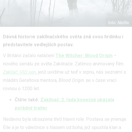
Netflix
Dávná historie zaklínačského světa zná svou hrdinku i
představitele vedlejších postav.
V Británii začalo natáčení
The Witcher: Blood Origin
–
nového seriálu ze světa Zaklínače. Zatímco animovaný film
Zaklíač: Vlčí sen
, jenž uvidíme už teď v srpnu, nás seznámí s
mládím Geraltova mentora,
Blood Origin
se v čase vrací
rovnou o 1200 let.
Čtěte také:
Zaklínač: 2. řada konečně ukázala
pořádný trailer
Nedávno byla obsazena třetí hlavní role. Postava se jmenuje
Éile a je to válečnice s hlasem od boha, jež opustila klan a