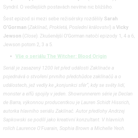
Syndril. O vedlejších postavách nevíme nic bližšího.
Šest epizod si mezi sebe režisérsky rozdělily
Sarah
O'Gorman
(
Zaklínač, Prokletá, Poslední království
) a
Vicky
Jewson
(
Close
). Zkušenější O'Gorman natočí epizody 1, 4 a 6,
Jewson potom 2, 3 a 5.
Vše o seriálu The Witcher: Blood Origin
Seriál je zasazený 1200 let před události Zaklínače a
pojednává o stvoření prvního předchůdce zaklínačů a o
událostech, jež vedly ke „konjunkci sfér“, kdy se světy lidí,
monster a elfů spojily v jeden. Showrunnerem série je Declan
de Barra, výkonnou producentkou je Lauren Schidt Hissrich,
autorka hlavního seriálu Zaklínač. Autor předlohy Andrzej
Sapkowski se podílí jako kreativní konzultant. V hlavních
rolích Laurence O'Fuarain, Sophia Brown a Michelle Yeoh.