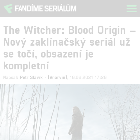
Tog
navi
The Witcher: Blood Origin –
Nový zaklínačský seriál už
se točí, obsazení je
kompletní
Napsal:
Petr Slavík - (Anarvin)
, 16.08.2021 17:26