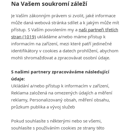
Na Vašem soukromí záleží
Je Vaším zákonným právem si zvolit, jaké informace
může daná webová stránka sdílet a k jakým může mít
přístup. S Vaším povolením my a
naši partneři třetích
stran (1019)
ukládáme a/nebo máme přístup k
informacím na zařízení, mezi které patří jedinečné
DISKUZE
PŘIHLÁSIT
identifikátory v cookies a datech prohlížení, abychom
REGISTROVAT
mohli shromažďovat a zpracovávat osobní údaje.
Šéfredaktorkou webu je
Petr Slavík
, e-mail
serialy@fandimefilmu.cz
S našimi partnery zpracováváme následující
údaje:
Máte-li zájem o inzerci na našem webu napište nám na e-mail
Ukládání a/nebo přístup k informacím v zařízení,
studio@koncal.com
Reklama založená na omezených údajích a měření
Ochrana osobních údajů
|
Zásady používání cookies
|
Pravidla webu
|
reklamy, Personalizovaný obsah, měření obsahu,
Upravit nastavení soukromí
průzkum publika a vývoj služeb
Pokud souhlasíte s některými nebo se všemi,
souhlasíte s používáním cookies ze strany této