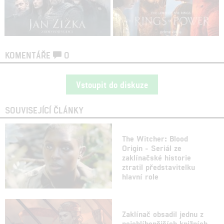
KOMENTÁŘE
0
Vstoupit do diskuze
SOUVISEJÍCÍ ČLÁNKY
The Witcher: Blood
Origin - Seriál ze
zaklínačské historie
ztratil představitelku
hlavní role
Zaklínač obsadil jednu z
nejoblíbenějších knižních