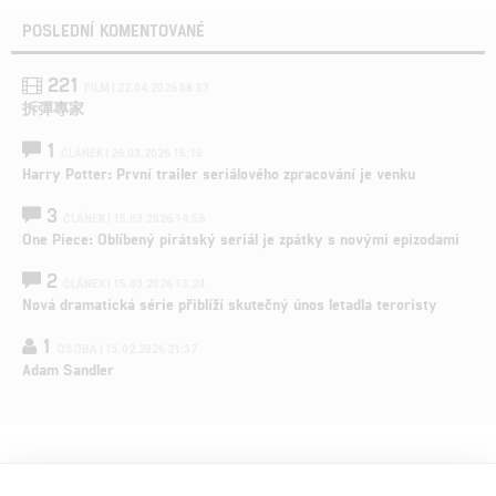
POSLEDNÍ KOMENTOVANÉ
221
FILM | 22.04.2026 08:53
拆彈專家
1
ČLÁNEK | 26.03.2026 15:15
Harry Potter: První trailer seriálového zpracování je venku
3
ČLÁNEK | 15.03.2026 14:56
One Piece: Oblíbený pirátský seriál je zpátky s novými epizodami
2
ČLÁNEK | 15.03.2026 13:24
Nová dramatická série přiblíží skutečný únos letadla teroristy
1
OSOBA | 15.02.2026 21:37
Adam Sandler