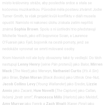
místo královniny stráže, aby poslechla srdce a stala se
kočovnou muzikantkou. Původně měla postavu ztvárnit Jodie
Turner-Smith, ta však projekt kvůli konfliktu v diáři musela
opustit. Namísto ní nakonec úlohu získala zatím nepříliš
známá
Sophia Brown
. Spolu s ní ústřední trio představují
Michelle Yeaoh, jako elfí bojovnice Scian, a Laurence
O’Fuarain jako Fjall, bojovník na cestě pomsty, jenž se
nedokáže vyrovnat se smrtí milované osoby.
Krom hlavních rolí ale byly obsazeny také ty vedlejší. Do těch
nastupují
Lenny Henry
(série
Pán prstenů
) jako Balor,
Mirren
Mack
(
The Nest
) jako Merwyn,
Nathaniel Curtis
(
It’s A Sin
)
jako Brían,
Dylan Moran
(
Black Books
) jako Uthrok One-Nut,
Jacob Collins Levy
(
Young
Wallander
) jako Eredin,
Lizzie
Annis
jako Zacaré,
Huw Novelli
(
The Capture
) jako Callan,
řečený „bratr smrt“,
Francesca Mills
(
Harlots
) jako Meldof,
Amy Murray
jako Fenrik a
Zach Wyatt
(
Karen
Pirie
) jako