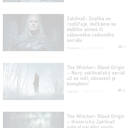
Zaklínač: Značka se
rozšiřuje, dočkáme se
dalšího anime či
zábavného rodinného
seriálu
1
Prokopio
| 27.09.2021 07:00
The Witcher: Blood Origin
– Nový zaklínačský seriál
už se točí, obsazení je
kompletní
0
Anarvin
| 16.08.2021 17:26
The Witcher: Blood Origin
– Historický Zaklínač
nabral parádní posilu