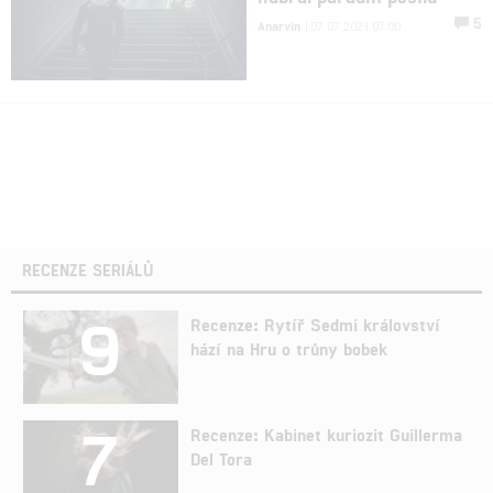
5
Anarvin
| 07.07.2021 07:00
RECENZE SERIÁLŮ
9
Recenze: Rytíř Sedmi království
hází na Hru o trůny bobek
7
Recenze: Kabinet kuriozit Guillerma
Del Tora