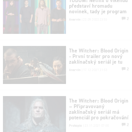
představí hromadu
novinek, tady je program
2
Anarvin
| 22.09.2022 23:55
The Witcher: Blood Origin
- První trailer pro nový
zaklínačský seriál je tu
2
Anarvin
| 17.12.2021 21:53
The Witcher: Blood Origin
– Připravovaný
zaklínačský seriál má
potenciál pro pokračování
2
Prokopio
| 23.11.2021 07:00