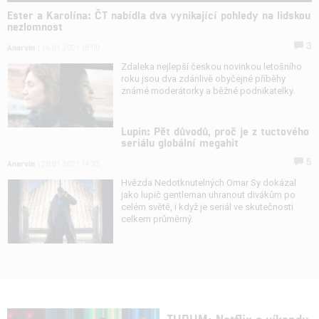
Ester a Karolína: ČT nabídla dva vynikající pohledy na lidskou
nezlomnost
3
Anarvin
| 16.01.2021 18:00
Zdaleka nejlepší českou novinkou letošního
roku jsou dva zdánlivě obyčejné příběhy
známé moderátorky a běžné podnikatelky.
Lupin: Pět důvodů, proč je z tuctového
seriálu globální megahit
5
Anarvin
| 20.01.2021 14:33
Hvězda Nedotknutelných Omar Sy dokázal
jako lupič gentleman uhranout divákům po
celém světě, i když je seriál ve skutečnosti
celkem průměrný.
TUDUM: Netflix o víkendu