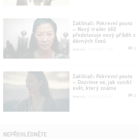
Zaklínač: Pokrevní pouto
– Nový trailer blíž
představuje nový příběh z
dávných časů
0
Anarvin
| 12.11.2022 17:08
Zaklínač: Pokrevní pouto
– Dozvíme se, jak vznikl
svět, který známe
0
Anarvin
| 26.09.2022 23:36
NEPŘEHLÉDNĚTE