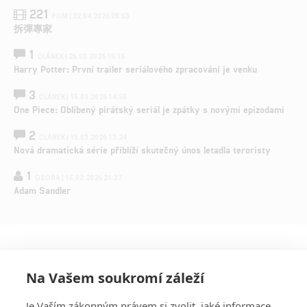
221
FILM | 22.04.2026 08:53
拆彈專家
1
ČLÁNEK | 26.03.2026 15:15
Harry Potter: První trailer seriálového zpracování je venku
3
ČLÁNEK | 15.03.2026 14:56
One Piece: Oblíbený pirátský seriál je zpátky s novými epizodami
2
ČLÁNEK | 15.03.2026 13:24
Nová dramatická série přiblíží skutečný únos letadla teroristy
1
OSOBA | 15.02.2026 21:37
Adam Sandler
Na Vašem soukromí záleží
Je Vaším zákonným právem si zvolit, jaké informace