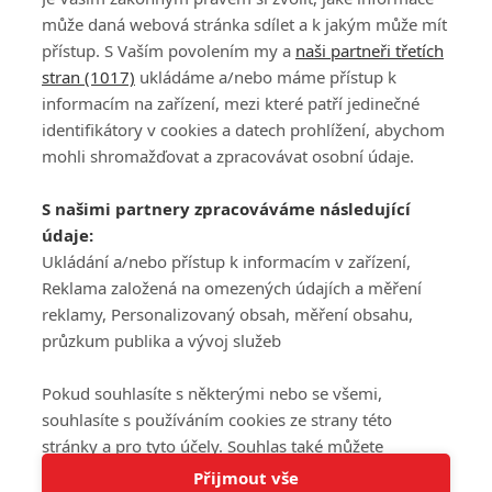
může daná webová stránka sdílet a k jakým může mít
přístup. S Vaším povolením my a
naši partneři třetích
stran (1017)
ukládáme a/nebo máme přístup k
informacím na zařízení, mezi které patří jedinečné
DISKUZE
PŘIHLÁSIT
identifikátory v cookies a datech prohlížení, abychom
REGISTROVAT
mohli shromažďovat a zpracovávat osobní údaje.
Šéfredaktorkou webu je
Petr Slavík
, e-mail
serialy@fandimefilmu.cz
S našimi partnery zpracováváme následující
údaje:
Máte-li zájem o inzerci na našem webu napište nám na e-mail
studio@koncal.com
Ukládání a/nebo přístup k informacím v zařízení,
Reklama založená na omezených údajích a měření
Ochrana osobních údajů
|
Zásady používání cookies
|
Pravidla webu
|
reklamy, Personalizovaný obsah, měření obsahu,
Upravit nastavení soukromí
průzkum publika a vývoj služeb
Pokud souhlasíte s některými nebo se všemi,
souhlasíte s používáním cookies ze strany této
stránky a pro tyto účely. Souhlas také můžete
Tato stránka používá soubory cookies.
odmítnout, ale v takovém případě vám na stránce
Přijmout vše
© 2016 – 2026 FandimeSerialum.cz / All rights reserved /
Více informací