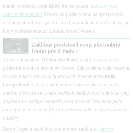
neměli možnost vidět žádný trailer, pouze
krátkou video
exkurzi do zákulisí
. Přesto se podle všeho už nyní pomýšlí
na budoucnost. Vyplývá to z rozboru budoucnosti franšízy, se
kterým přišel magazín
Entertainment Weekly
.
Zaklínač představil nový, akcí nabitý
trailer pro 2. řadu
V něm showrunner
Declan De Barra
uvádí, že pro seriál
podle něj existuje definitivní konec. Zda vznikne další sezóna,
to však údajně
závisí na fanoušcích
. Producentka
Kelly
Luegenbiehl
pak tuto skutečnost dále vztahuje na celou
značku s tím, že
se u takto velkých seriálů musí plánovat roky
dopředu a v nejlepší variantě se může svět Zaklínače ještě
mnohem více rozvést (dokud si diváci stále užívají vyprávěné
příběhy)
.
Blood Origin
a nové řady ústředního seriálu s
Henrym