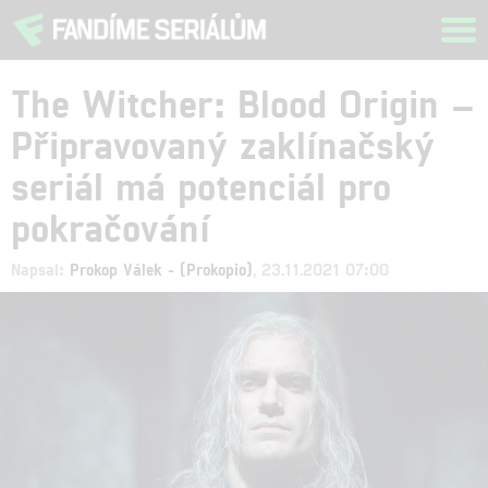
Tog
navi
The Witcher: Blood Origin –
Připravovaný zaklínačský
seriál má potenciál pro
pokračování
Napsal:
Prokop Válek - (Prokopio)
, 23.11.2021 07:00