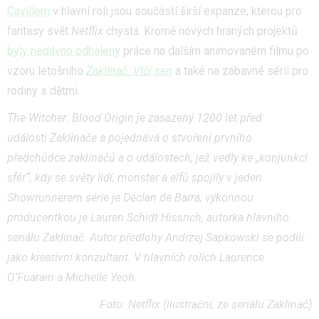
Cavillem
v hlavní roli jsou součástí širší expanze, kterou pro
fantasy svět
Netflix
chystá. Kromě nových hraných projektů
byly nedávno odhaleny
práce na dalším animovaném filmu po
vzoru letošního
Zaklínač: Vlčí sen
a také na zábavné sérii pro
rodiny s dětmi.
The Witcher: Blood Origin je zasazený 1200 let před
události Zaklínače a pojednává o stvoření prvního
předchůdce zaklínačů a o událostech, jež vedly ke „konjunkci
sfér“, kdy se světy lidí, monster a elfů spojily v jeden.
Showrunnerem série je Declan de Barra, výkonnou
producentkou je Lauren Schidt Hissrich, autorka hlavního
seriálu Zaklínač. Autor předlohy Andrzej Sapkowski se podílí
jako kreativní konzultant. V hlavních rolích Laurence
O'Fuarain a Michelle Yeoh.
Foto: Netflix (ilustrační, ze seriálu Zaklínač)