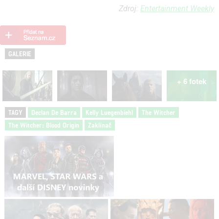
Zdroj:
Entertainment Weekly
GALERIE
+ 6 fotek
TAGY
Declan De Barra
Kelly Luegenbiehl
The Witcher
The Witcher: Blood Origin
Zaklínač