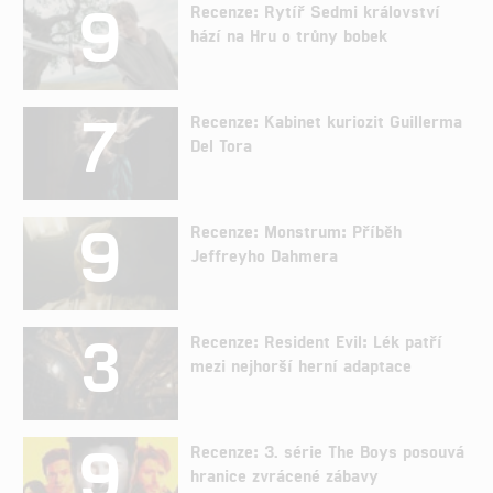
9
Recenze: Rytíř Sedmi království
hází na Hru o trůny bobek
7
Recenze: Kabinet kuriozit Guillerma
Del Tora
9
Recenze: Monstrum: Příběh
Jeffreyho Dahmera
3
Recenze: Resident Evil: Lék patří
mezi nejhorší herní adaptace
9
Recenze: 3. série The Boys posouvá
hranice zvrácené zábavy