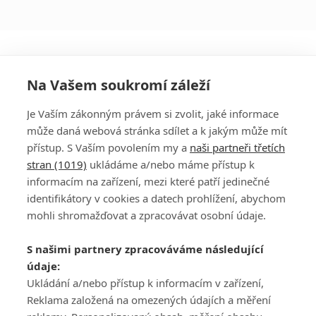
Na Vašem soukromí záleží
Je Vaším zákonným právem si zvolit, jaké informace
může daná webová stránka sdílet a k jakým může mít
přístup. S Vaším povolením my a
naši partneři třetích
stran (1019)
ukládáme a/nebo máme přístup k
informacím na zařízení, mezi které patří jedinečné
DISKUZE
PŘIHLÁSIT
identifikátory v cookies a datech prohlížení, abychom
REGISTROVAT
mohli shromažďovat a zpracovávat osobní údaje.
Šéfredaktorkou webu je
Petr Slavík
, e-mail
serialy@fandimefilmu.cz
S našimi partnery zpracováváme následující
údaje:
Máte-li zájem o inzerci na našem webu napište nám na e-mail
studio@koncal.com
Ukládání a/nebo přístup k informacím v zařízení,
Reklama založená na omezených údajích a měření
Ochrana osobních údajů
|
Zásady používání cookies
|
Pravidla webu
|