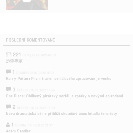
POSLEDNÍ KOMENTOVANÉ
221
FILM | 22.04.2026 08:53
拆彈專家
1
ČLÁNEK | 26.03.2026 15:15
Harry Potter: První trailer seriálového zpracování je venku
3
ČLÁNEK | 15.03.2026 14:56
One Piece: Oblíbený pirátský seriál je zpátky s novými epizodami
2
ČLÁNEK | 15.03.2026 13:24
Nová dramatická série přiblíží skutečný únos letadla teroristy
1
OSOBA | 15.02.2026 21:37
Adam Sandler