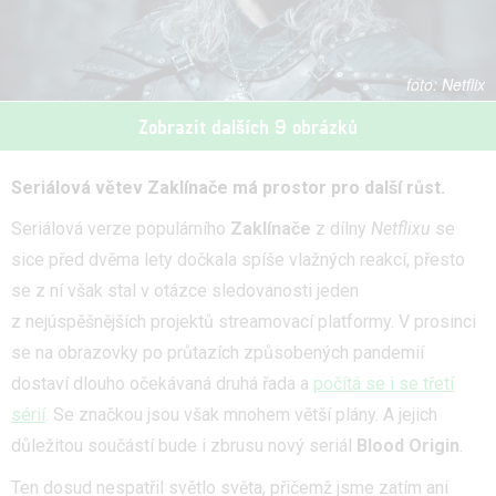
Netflix
Zobrazit dalších 9 obrázků
Seriálová větev Zaklínače má prostor pro další růst.
Seriálová verze populárního
Zaklínače
z dílny
Netflixu
se
sice před dvěma lety dočkala spíše vlažných reakcí, přesto
se z ní však stal v otázce sledovanosti jeden
z nejúspěšnějších projektů streamovací platformy. V prosinci
se na obrazovky po průtazích způsobených pandemií
dostaví dlouho očekávaná druhá řada a
počítá se i se třetí
sérií
. Se značkou jsou však mnohem větší plány. A jejich
důležitou součástí bude i zbrusu nový seriál
Blood Origin
.
Ten dosud nespatřil světlo světa, přičemž jsme zatím ani