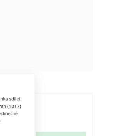
nka sdílet
tran (1017)
jedinečné
a