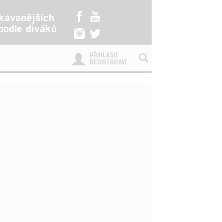
kávanějších
 podle diváků
PŘIHLÁSIT
REGISTROVAT