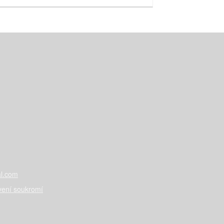
l.com
vení soukromí