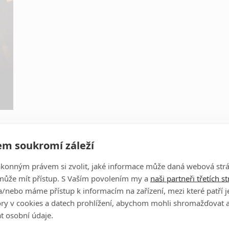
Obrázky
m soukromí záleží
ákonným právem si zvolit, jaké informace může daná webová strá
Kate Bosworth
může mít přístup. S Vaším povolením my a
naši partneři třetích s
Herec
/nebo máme přístup k informacím na zařízení, mezi které patří 
tory v cookies a datech prohlížení, abychom mohli shromažďovat 
t osobní údaje.