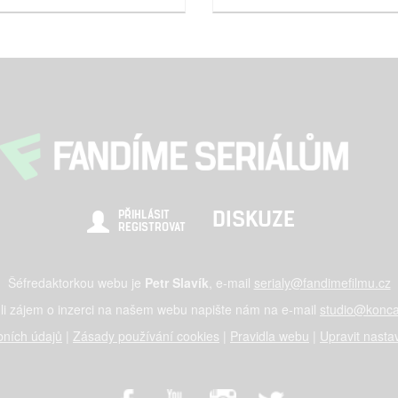
DISKUZE
PŘIHLÁSIT
REGISTROVAT
Šéfredaktorkou webu je
Petr Slavík
, e-mail
serialy@fandimefilmu.cz
li zájem o inzerci na našem webu napište nám na e-mail
studio@konca
ních údajů
|
Zásady používání cookies
|
Pravidla webu
|
Upravit nasta