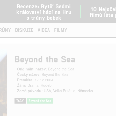
Recenze: Rytíř Sedmi
10 Nejoče
království hází na Hru
filmů léta
o trůny bobek
TRŮNY
DISKUZE
VIDEA
FILMY
Beyond the Sea
Originální název:
Beyond the Sea
Český název:
Beyond the Sea
Premiéra:
17.12.2004
Žánr:
Drama
,
Hudební
Země původu:
USA
,
Velká Británie
,
Německo
TAGY
Beyond the Sea