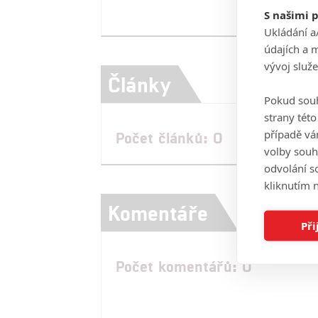
S našimi 
Ukládání a
údajích a 
vývoj služ
Články
Pokud souh
strany tét
případě vá
Počet článků: 0
volby souh
odvolání s
kliknutím n
Komentáře
Při
Počet komentářů: 0