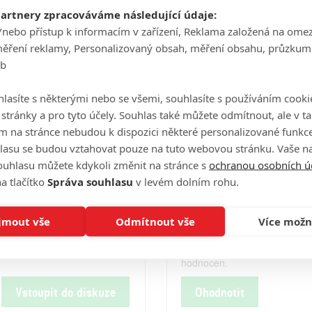
Počet obrázků: 1
Celé obsazení
partnery zpracováváme následující údaje:
/nebo přístup k informacím v zařízení, Reklama založená na ome
měření reklamy, Personalizovaný obsah, měření obsahu, průzkum
eb
Videa
lasíte s některými nebo se všemi, souhlasíte s používáním cooki
o stránky a pro tyto účely. Souhlas také můžete odmítnout, ale v 
m na stránce nebudou k dispozici některé personalizované funkce
Počet videií: 0
lasu se budou vztahovat pouze na tuto webovou stránku. Vaše na
ouhlasu můžete kdykoli změnit na stránce s
ochranou osobních ú
a tlačítko
Správa souhlasu
v levém dolním rohu.
Hodnocení
jmout vše
Odmítnout vše
Více možn
Tento film ještě nebyl uživatel
hodnocen.
Vstoupit do diskuze
Ohodnotit