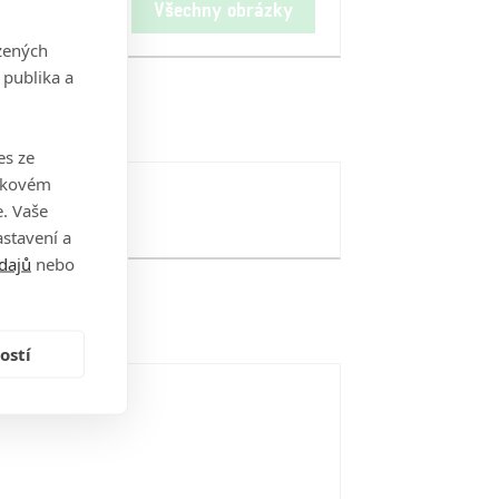
Všechny obrázky
zených
 publika a
es ze
takovém
. Vaše
stavení a
dajů
nebo
ostí
i