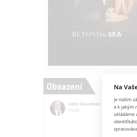
Obsazení
Na Vaše
Je Vaším z
John Goodman
a k jakým 
Herec
ukládáme a
identifiká
zpracováva