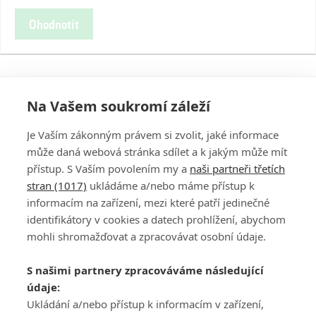
Ohodnotit
Na Vašem soukromí záleží
Je Vaším zákonným právem si zvolit, jaké informace
může daná webová stránka sdílet a k jakým může mít
přístup. S Vaším povolením my a
naši partneři třetích
stran (1017)
ukládáme a/nebo máme přístup k
informacím na zařízení, mezi které patří jedinečné
DISKUZE
PŘIHLÁSIT
identifikátory v cookies a datech prohlížení, abychom
REGISTROVAT
mohli shromažďovat a zpracovávat osobní údaje.
Šéfredaktorkou webu je
Petr Slavík
, e-mail
serialy@fandimefilmu.cz
S našimi partnery zpracováváme následující
údaje:
Máte-li zájem o inzerci na našem webu napište nám na e-mail
studio@koncal.com
Ukládání a/nebo přístup k informacím v zařízení,