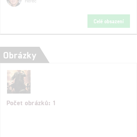
Herec
Celé obsazení
Obrázky
Počet obrázků: 1