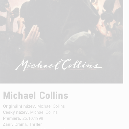
Michael Collins
Originální název:
Michael Collins
Český název:
Michael Collins
Premiéra:
25.10.1996
Žánr:
Drama
,
Thriller