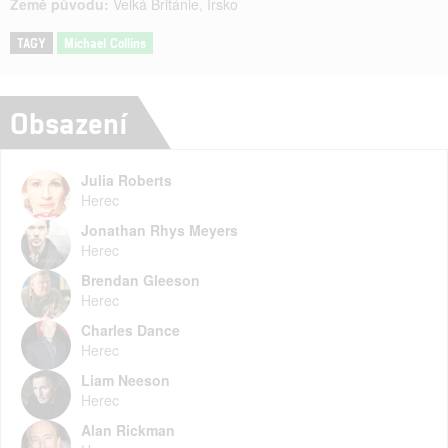
Země původu:
Velká Británie
,
Irsko
TAGY
Michael Collins
Obsazení
Julia Roberts
Herec
Jonathan Rhys Meyers
Herec
Brendan Gleeson
Herec
Charles Dance
Herec
Liam Neeson
Herec
Alan Rickman