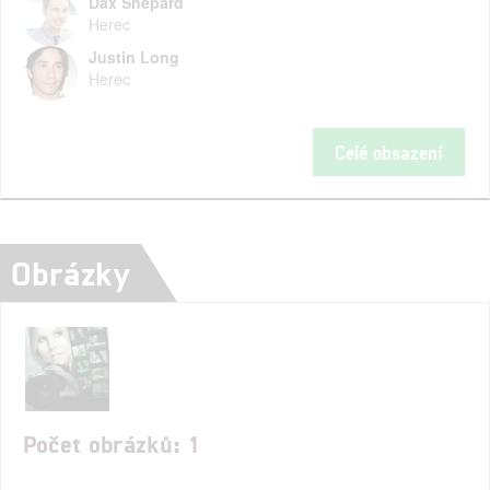
Dax Shepard
Herec
Justin Long
Herec
Celé obsazení
Obrázky
Počet obrázků: 1