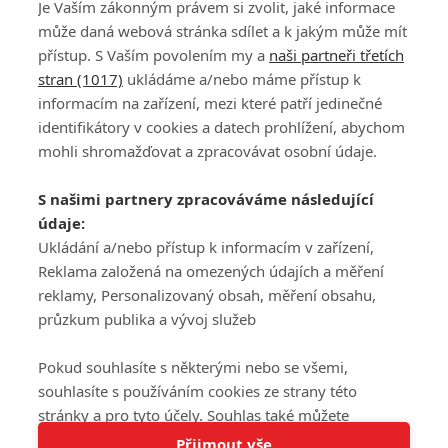
Je Vaším zákonným právem si zvolit, jaké informace
může daná webová stránka sdílet a k jakým může mít
přístup. S Vaším povolením my a
naši partneři třetích
stran (1017)
ukládáme a/nebo máme přístup k
informacím na zařízení, mezi které patří jedinečné
DISKUZE
PŘIHLÁSIT
identifikátory v cookies a datech prohlížení, abychom
REGISTROVAT
mohli shromažďovat a zpracovávat osobní údaje.
Šéfredaktorkou webu je
Petr Slavík
, e-mail
serialy@fandimefilmu.cz
S našimi partnery zpracováváme následující
údaje:
Máte-li zájem o inzerci na našem webu napište nám na e-mail
studio@koncal.com
Ukládání a/nebo přístup k informacím v zařízení,
Reklama založená na omezených údajích a měření
Ochrana osobních údajů
|
Zásady používání cookies
|
Pravidla webu
|
reklamy, Personalizovaný obsah, měření obsahu,
Upravit nastavení soukromí
průzkum publika a vývoj služeb
Pokud souhlasíte s některými nebo se všemi,
souhlasíte s používáním cookies ze strany této
stránky a pro tyto účely. Souhlas také můžete
Tato stránka používá soubory cookies.
odmítnout, ale v takovém případě vám na stránce
Přijmout vše