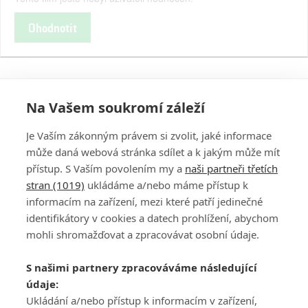
Ohodnotit
Na Vašem soukromí záleží
Je Vaším zákonným právem si zvolit, jaké informace
může daná webová stránka sdílet a k jakým může mít
přístup. S Vaším povolením my a
naši partneři třetích
stran (1019)
ukládáme a/nebo máme přístup k
informacím na zařízení, mezi které patří jedinečné
DISKUZE
PŘIHLÁSIT
identifikátory v cookies a datech prohlížení, abychom
REGISTROVAT
mohli shromažďovat a zpracovávat osobní údaje.
Šéfredaktorkou webu je
Petr Slavík
, e-mail
serialy@fandimefilmu.cz
S našimi partnery zpracováváme následující
údaje:
Máte-li zájem o inzerci na našem webu napište nám na e-mail
studio@koncal.com
Ukládání a/nebo přístup k informacím v zařízení,