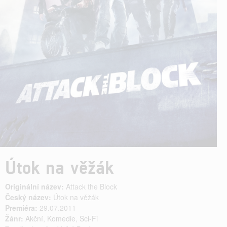
Útok na věžák
Originální název:
Attack the Block
Český název:
Útok na věžák
Premiéra:
29.07.2011
Žánr:
Akční
,
Komedie
,
Sci-Fi