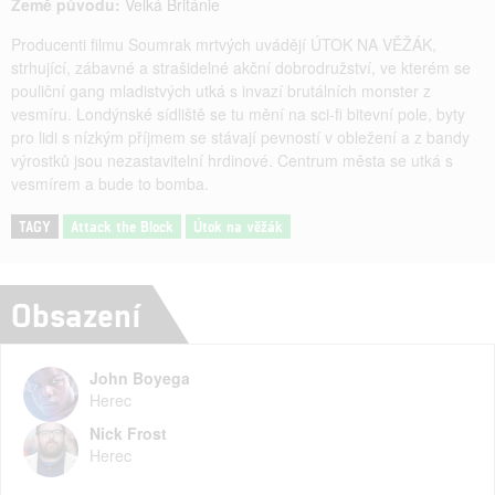
Země původu:
Velká Británie
Producenti filmu Soumrak mrtvých uvádějí ÚTOK NA VĚŽÁK,
strhující, zábavné a strašidelné akční dobrodružství, ve kterém se
pouliční gang mladistvých utká s invazí brutálních monster z
vesmíru. Londýnské sídliště se tu mění na sci-fi bitevní pole, byty
pro lidi s nízkým příjmem se stávají pevností v obležení a z bandy
výrostků jsou nezastavitelní hrdinové. Centrum města se utká s
vesmírem a bude to bomba.
TAGY
Attack the Block
Útok na věžák
Obsazení
John Boyega
Herec
Nick Frost
Herec