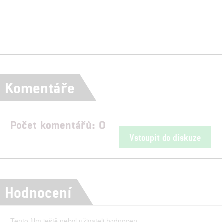
Komentáře
Počet komentářů: 0
Vstoupit do diskuze
Hodnocení
Tento film ještě nebyl uživateli hodnocen.