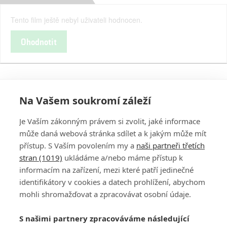
Tento film ještě nebyl uživateli hodnocen.
Ohodnotit
Na Vašem soukromí záleží
Je Vaším zákonným právem si zvolit, jaké informace
může daná webová stránka sdílet a k jakým může mít
přístup. S Vaším povolením my a
naši partneři třetích
stran (1019)
ukládáme a/nebo máme přístup k
informacím na zařízení, mezi které patří jedinečné
DISKUZE
PŘIHLÁSIT
identifikátory v cookies a datech prohlížení, abychom
REGISTROVAT
mohli shromažďovat a zpracovávat osobní údaje.
Šéfredaktorkou webu je
Petr Slavík
, e-mail
serialy@fandimefilmu.cz
S našimi partnery zpracováváme následující