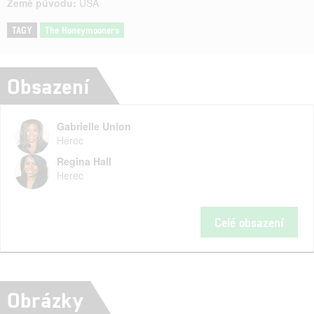
Země původu:
USA
TAGY
The Honeymooners
Obsazení
Gabrielle Union
Herec
Regina Hall
Herec
Celé obsazení
Obrázky