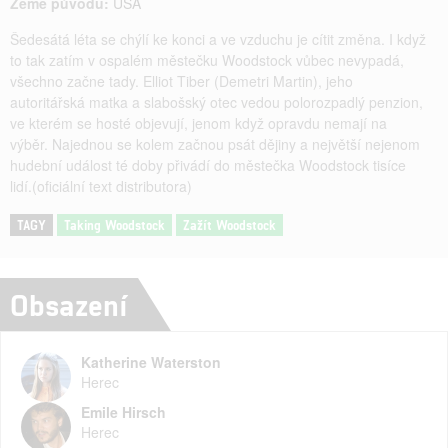
Země původu:
USA
Šedesátá léta se chýlí ke konci a ve vzduchu je cítit změna. I když
to tak zatím v ospalém městečku Woodstock vůbec nevypadá,
všechno začne tady. Elliot Tiber (Demetri Martin), jeho
autoritářská matka a slabošský otec vedou polorozpadlý penzion,
ve kterém se hosté objevují, jenom když opravdu nemají na
výběr. Najednou se kolem začnou psát dějiny a největší nejenom
hudební událost té doby přivádí do městečka Woodstock tisíce
lidí.(oficiální text distributora)
TAGY
Taking Woodstock
Zažít Woodstock
Obsazení
Katherine Waterston
Herec
Emile Hirsch
Herec