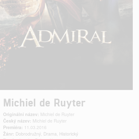
Michiel de Ruyter
Originální název:
Michiel de Ruyter
Český název:
Michiel de Ruyter
Premiéra:
11.03.2016
Žánr:
Dobrodružný
,
Drama
,
Historický