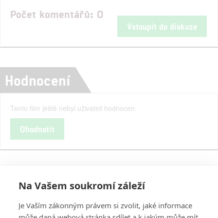
Počet komentářů: 0
Vstoupit do diskuze
Hodnocení
Tento film ještě nebyl uživateli hodnocen.
Ohodnotit
Na Vašem soukromí záleží
Je Vaším zákonným právem si zvolit, jaké informace
může daná webová stránka sdílet a k jakým může mít