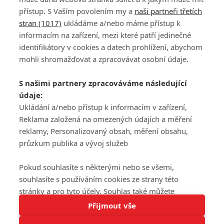
přístup. S Vaším povolením my a
naši partneři třetích
stran (1017)
ukládáme a/nebo máme přístup k
informacím na zařízení, mezi které patří jedinečné
DISKUZE
PŘIHLÁSIT
identifikátory v cookies a datech prohlížení, abychom
REGISTROVAT
mohli shromažďovat a zpracovávat osobní údaje.
Šéfredaktorkou webu je
Petr Slavík
, e-mail
serialy@fandimefilmu.cz
S našimi partnery zpracováváme následující
údaje:
Máte-li zájem o inzerci na našem webu napište nám na e-mail
studio@koncal.com
Ukládání a/nebo přístup k informacím v zařízení,
Reklama založená na omezených údajích a měření
Ochrana osobních údajů
|
Zásady používání cookies
|
Pravidla webu
|
reklamy, Personalizovaný obsah, měření obsahu,
Upravit nastavení soukromí
průzkum publika a vývoj služeb
Pokud souhlasíte s některými nebo se všemi,
souhlasíte s používáním cookies ze strany této
stránky a pro tyto účely. Souhlas také můžete
Tato stránka používá soubory cookies.
odmítnout, ale v takovém případě vám na stránce
Přijmout vše
© 2016 – 2026 FandimeSerialum.cz / All rights reserved /
Více informací
nebudou k dispozici některé personalizované funkce.
Provozovatel webu je Koncal studio s.r.o.