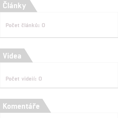
Články
Počet článků: 0
Videa
Počet videií: 0
Komentáře