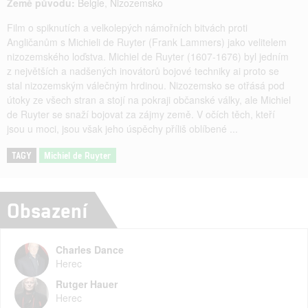
Země původu:
Belgie
,
Nizozemsko
Film o spiknutích a velkolepých námořních bitvách proti
Angličanům s Michieli de Ruyter (Frank Lammers) jako velitelem
nizozemského loďstva. Michiel de Ruyter (1607-1676) byl jedním
z největších a nadšených inovátorů bojové techniky ai proto se
stal nizozemským válečným hrdinou. Nizozemsko se otřásá pod
útoky ze všech stran a stojí na pokraji občanské války, ale Michiel
de Ruyter se snaží bojovat za zájmy země. V očích těch, kteří
jsou u moci, jsou však jeho úspěchy příliš oblíbené ...
TAGY
Michiel de Ruyter
Obsazení
Charles Dance
Herec
Rutger Hauer
Herec