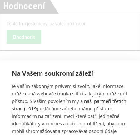
Hodnocení
Tento film ještě nebyl uživateli hodnocen.
Ohodnotit
Na Vašem soukromí záleží
Je Vaším zákonným právem si zvolit, jaké informace
může daná webová stránka sdílet a k jakým může mít
přístup. S Vaším povolením my a
naši partneři třetích
stran (1019)
ukládáme a/nebo máme přístup k
informacím na zařízení, mezi které patří jedinečné
DISKUZE
PŘIHLÁSIT
identifikátory v cookies a datech prohlížení, abychom
REGISTROVAT
mohli shromažďovat a zpracovávat osobní údaje.