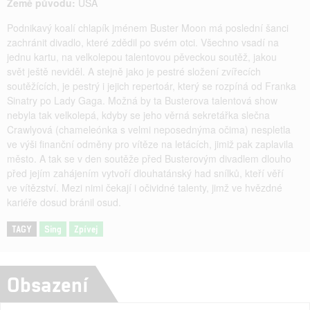
Země původu:
USA
Podnikavý koalí chlapík jménem Buster Moon má poslední šanci
zachránit divadlo, které zdědil po svém otci. Všechno vsadí na
jednu kartu, na velkolepou talentovou pěveckou soutěž, jakou
svět ještě neviděl. A stejně jako je pestré složení zvířecích
soutěžících, je pestrý i jejich repertoár, který se rozpíná od Franka
Sinatry po Lady Gaga. Možná by ta Busterova talentová show
nebyla tak velkolepá, kdyby se jeho věrná sekretářka slečna
Crawlyová (chameleónka s velmi neposednýma očima) nespletla
ve výši finanční odměny pro vítěze na letácích, jimiž pak zaplavila
město. A tak se v den soutěže před Busterovým divadlem dlouho
před jejím zahájením vytvoří dlouhatánský had snílků, kteří věří
ve vítězství. Mezi nimi čekají i očividné talenty, jimž ve hvězdné
kariéře dosud bránil osud.
TAGY
Sing
Zpívej
Obsazení