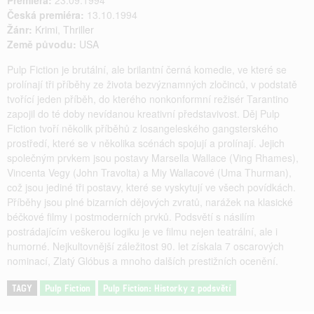
Premiéra:
23.09.1994
Česká premiéra:
13.10.1994
Žánr:
Krimi
,
Thriller
Země původu:
USA
Pulp Fiction je brutální, ale brilantní černá komedie, ve které se
prolínají tři příběhy ze života bezvýznamných zločinců, v podstatě
tvořící jeden příběh, do kterého nonkonformní režisér Tarantino
zapojil do té doby nevídanou kreativní představivost. Děj Pulp
Fiction tvoří několik příběhů z losangeleského gangsterského
prostředí, které se v několika scénách spojují a prolínají. Jejich
společným prvkem jsou postavy Marsella Wallace (Ving Rhames),
Vincenta Vegy (John Travolta) a Miy Wallacové (Uma Thurman),
což jsou jediné tři postavy, které se vyskytují ve všech povídkách.
Příběhy jsou plné bizarních dějových zvratů, narážek na klasické
béčkové filmy i postmoderních prvků. Podsvětí s násilím
postrádajícím veškerou logiku je ve filmu nejen teatrální, ale i
humorné. Nejkultovnější záležitost 90. let získala 7 oscarových
nominací, Zlatý Glóbus a mnoho dalších prestižních ocenění.
TAGY
Pulp Fiction
Pulp Fiction: Historky z podsvětí