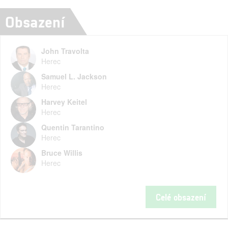
Obsazení
John Travolta
Herec
Samuel L. Jackson
Herec
Harvey Keitel
Herec
Quentin Tarantino
Herec
Bruce Willis
Herec
Celé obsazení