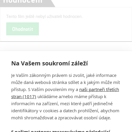
Tento film ještě nebyl uživateli hodnocen.
Ohodnotit
Na Vašem soukromí záleží
Je Vaším zákonným právem si zvolit, jaké informace
může daná webová stránka sdílet a k jakým může mít
přístup. S Vaším povolením my a
naši partneři třetích
stran (1017)
ukládáme a/nebo máme přístup k
informacím na zařízení, mezi které patří jedinečné
DISKUZE
PŘIHLÁSIT
identifikátory v cookies a datech prohlížení, abychom
REGISTROVAT
mohli shromažďovat a zpracovávat osobní údaje.
Šéfredaktorkou webu je
Petr Slavík
, e-mail
serialy@fandimefilmu.cz
S našimi partnery zpracováváme následující