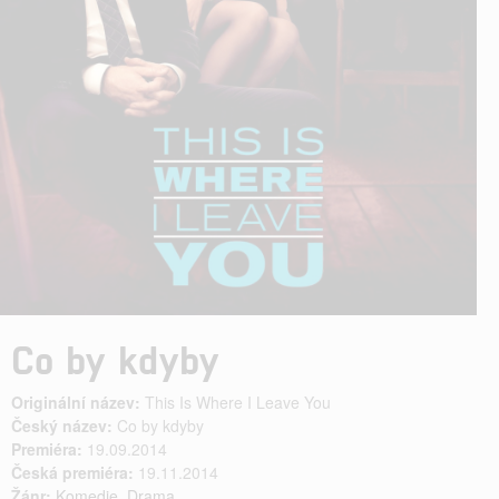
Co by kdyby
Originální název:
This Is Where I Leave You
Český název:
Co by kdyby
Premiéra:
19.09.2014
Česká premiéra:
19.11.2014
Žánr:
Komedie
,
Drama