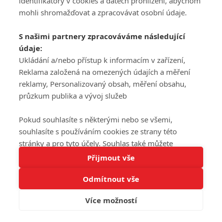
identifikátory v cookies a datech prohlížení, abychom
REGISTROVAT
mohli shromažďovat a zpracovávat osobní údaje.
Šéfredaktorkou webu je
Petr Slavík
, e-mail
serialy@fandimefilmu.cz
S našimi partnery zpracováváme následující
údaje:
Máte-li zájem o inzerci na našem webu napište nám na e-mail
Ukládání a/nebo přístup k informacím v zařízení,
studio@koncal.com
Reklama založená na omezených údajích a měření
Ochrana osobních údajů
|
Zásady používání cookies
|
Pravidla webu
|
reklamy, Personalizovaný obsah, měření obsahu,
Upravit nastavení soukromí
průzkum publika a vývoj služeb
Pokud souhlasíte s některými nebo se všemi,
souhlasíte s používáním cookies ze strany této
stránky a pro tyto účely. Souhlas také můžete
Tato stránka používá soubory cookies.
odmítnout, ale v takovém případě vám na stránce
Přijmout vše
© 2016 – 2026 FandimeSerialum.cz / All rights reserved /
Více informací
nebudou k dispozici některé personalizované funkce.
Provozovatel webu je Koncal studio s.r.o.
Odmítnout vše
Vaše volby souhlasu se budou vztahovat pouze na
Rozumím
tuto webovou stránku. Vaše nastavení a odvolání
Více možností
souhlasu můžete kdykoli změnit na stránce s
Koncal studio s.r.o., IČO: 03604071, Lýskova 2073/57, Stodůlky, 155
00, Praha 5
ochranou osobních údajů
nebo kliknutím na tlačítko
adblocktest