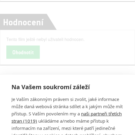
Hodnocení
Tento film ještě nebyl uživateli hodnocen.
Ohodnotit
Na Vašem soukromí záleží
Je Vaším zákonným právem si zvolit, jaké informace
může daná webová stránka sdílet a k jakým může mít
přístup. S Vaším povolením my a
naši partneři třetích
stran (1019)
ukládáme a/nebo máme přístup k
informacím na zařízení, mezi které patří jedinečné
DISKUZE
PŘIHLÁSIT