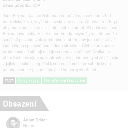
Země původu:
USA
Judd Foxman (Jason Bateman) se právě nachází uprostřed
manželské krize, když mu zavolá jeho sestra Wendy (Tina Fey),
aby mu oznámila, že jejich otec náhle zemřel. Po pohřbu oznámí
Foxmanova matka Hilary (Jane Fonda) svým čtyřem dětem, že
součástí poslední vůle jejich otce je přání, aby jeho děti strávili
jeden týden společně pod jednou střechou. Čtyři sourozenci se
proto dočasně stěhují do jejich domova z dětství. Vzniká tak
příležitost navzájem se konfrontovat s nedořešenými záležitostmi
z jejich minulosti a opět si k sobě najít cestu prostřednictvím
mnoha chaotických, dojemných i humorných situací.
TAGY
Co by kdyby
This Is Where I Leave You
Obsazení
Adam Driver
Herec