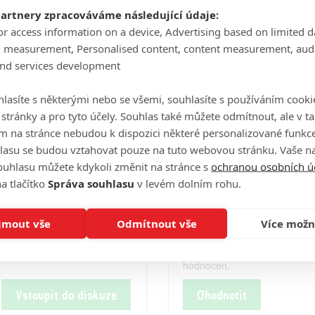
Počet obrázků: 1
Celé obsazení
partnery zpracováváme následující údaje:
or access information on a device, Advertising based on limited 
g measurement, Personalised content, content measurement, aud
and services development
Videa
lasíte s některými nebo se všemi, souhlasíte s používáním cooki
o stránky a pro tyto účely. Souhlas také můžete odmítnout, ale v 
m na stránce nebudou k dispozici některé personalizované funkce
Počet videií: 0
lasu se budou vztahovat pouze na tuto webovou stránku. Vaše na
ouhlasu můžete kdykoli změnit na stránce s
ochranou osobních ú
a tlačítko
Správa souhlasu
v levém dolním rohu.
Hodnocení
jmout vše
Odmítnout vše
Více možn
Tento film ještě nebyl uživatel
hodnocen.
Vstoupit do diskuze
Ohodnotit