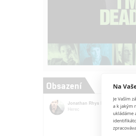
Obsazení
Na Vaše
Je Vaším z
Jonathan Rhys Meyers
a k jakým 
Herec
ukládáme a
identifiká
zpracováva