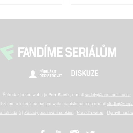
DISKUZE
PŘIHLÁSIT
REGISTROVAT
Šéfredaktorkou webu je
Petr Slavík
, e-mail
serialy@fandimefilmu.cz
li zájem o inzerci na našem webu napište nám na e-mail
studio@konca
ních údajů
|
Zásady používání cookies
|
Pravidla webu
|
Upravit nasta