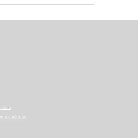
l.com
vení soukromí