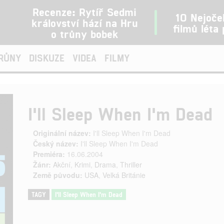
Recenze: Rytíř Sedmi
10 Nejoče
království hází na Hru
filmů léta
o trůny bobek
TRŮNY
DISKUZE
VIDEA
FILMY
I'll Sleep When I'm Dead
Originální název:
I'll Sleep When I'm Dead
Český název:
I'll Sleep When I'm Dead
Premiéra:
16.06.2004
Žánr:
Akční
,
Krimi
,
Drama
,
Thriller
Země původu:
USA
,
Velká Británie
TAGY
I'll Sleep When I'm Dead