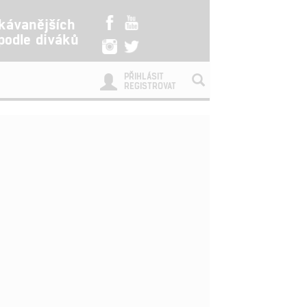
kávanějších
 podle diváků
PŘIHLÁSIT
REGISTROVAT