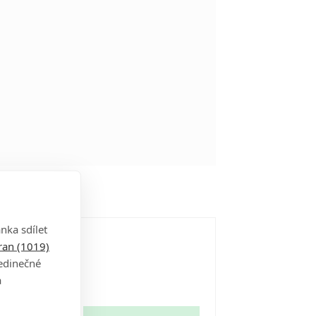
nka sdílet
tran (1019)
jedinečné
a