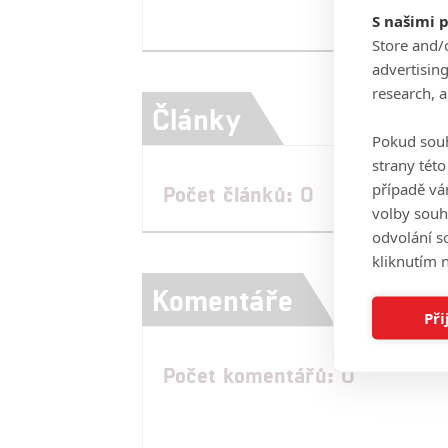
S našimi 
Store and/
advertisin
research, 
Články
Pokud souh
strany tét
případě vá
Počet článků: 0
volby souh
odvolání s
kliknutím n
Komentáře
Při
Počet komentářů: 0