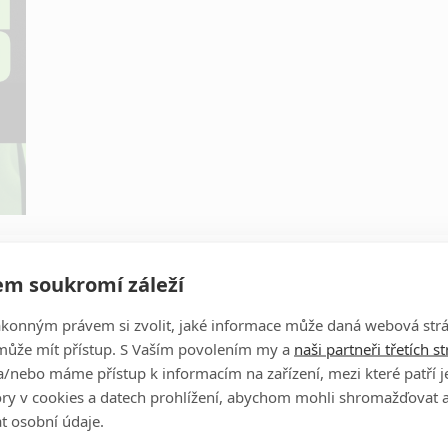
Obrázky
m soukromí záleží
ákonným právem si zvolit, jaké informace může daná webová strá
Clive Owen
může mít přístup. S Vaším povolením my a
naši partneři třetích s
Herec
/nebo máme přístup k informacím na zařízení, mezi které patří 
tory v cookies a datech prohlížení, abychom mohli shromažďovat 
t osobní údaje.