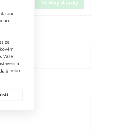
Všechny obrázky
data and
ience
es ze
takovém
. Vaše
stavení a
dajů
nebo
ostí
i