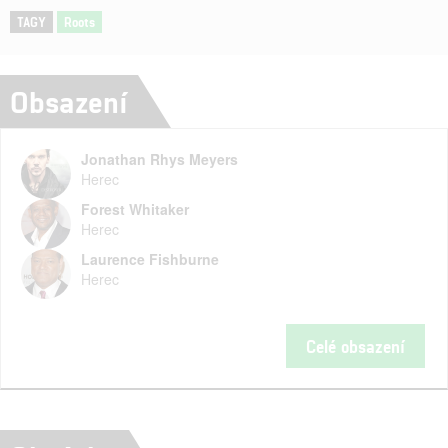
TAGY
Roots
Obsazení
Jonathan Rhys Meyers
Herec
Forest Whitaker
Herec
Laurence Fishburne
Herec
Celé obsazení