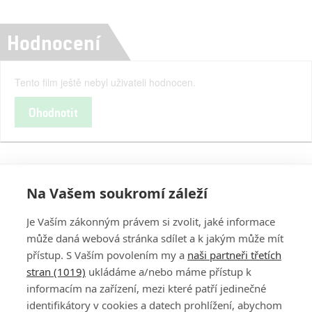
Hodnocení
Tento film ještě nebyl uživateli hodnocen.
Ohodnotit
Na Vašem soukromí záleží
Je Vaším zákonným právem si zvolit, jaké informace
může daná webová stránka sdílet a k jakým může mít
přístup. S Vaším povolením my a
naši partneři třetích
stran (1019)
ukládáme a/nebo máme přístup k
informacím na zařízení, mezi které patří jedinečné
DISKUZE
PŘIHLÁSIT
identifikátory v cookies a datech prohlížení, abychom
REGISTROVAT