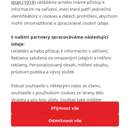
stran (1019)
ukládáme a/nebo máme přístup k
informacím na zařízení, mezi které patří jedinečné
DISKUZE
PŘIHLÁSIT
identifikátory v cookies a datech prohlížení, abychom
REGISTROVAT
mohli shromažďovat a zpracovávat osobní údaje.
Šéfredaktorkou webu je
Petr Slavík
, e-mail
serialy@fandimefilmu.cz
S našimi partnery zpracováváme následující
údaje:
Máte-li zájem o inzerci na našem webu napište nám na e-mail
studio@koncal.com
Ukládání a/nebo přístup k informacím v zařízení,
Reklama založená na omezených údajích a měření
Ochrana osobních údajů
|
Zásady používání cookies
|
Pravidla webu
|
reklamy, Personalizovaný obsah, měření obsahu,
Upravit nastavení soukromí
průzkum publika a vývoj služeb
Pokud souhlasíte s některými nebo se všemi,
souhlasíte s používáním cookies ze strany této
stránky a pro tyto účely. Souhlas také můžete
Tato stránka používá soubory cookies.
odmítnout, ale v takovém případě vám na stránce
Přijmout vše
© 2016 – 2026 FandimeSerialum.cz / All rights reserved /
Více informací
nebudou k dispozici některé personalizované funkce.
Provozovatel webu je Koncal studio s.r.o.
Odmítnout vše
Vaše volby souhlasu se budou vztahovat pouze na
Rozumím
tuto webovou stránku. Vaše nastavení a odvolání