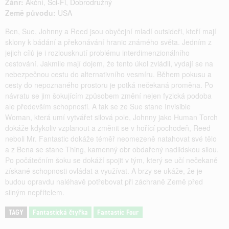
Žánr:
Akční
,
Sci-Fi
,
Dobrodružný
Země původu:
USA
Ben, Sue, Johnny a Reed jsou obyčejní mladí outsideři, kteří mají
sklony k bádání a překonávání hranic známého světa. Jedním z
jejich cílů je i rozlousknutí problému interdimenzionálního
cestování. Jakmile mají dojem, že tento úkol zvládli, vydají se na
nebezpečnou cestu do alternativního vesmíru. Během pokusu a
cesty do nepoznaného prostoru je potká nečekaná proměna. Po
návratu se jim šokujícím způsobem změní nejen fyzická podoba
ale především schopnosti. A tak se ze Sue stane Invisible
Woman, která umí vytvářet silová pole, Johnny jako Human Torch
dokáže kdykoliv vzplanout a změnit se v hořící pochodeň, Reed
neboli Mr. Fantastic dokáže téměř neomezeně natahovat své tělo
a z Bena se stane Thing, kamenný obr obdařený nadlidskou silou.
Po počátečním šoku se dokáží spojit v tým, který se učí nečekaně
získané schopnosti ovládat a využívat. A brzy se ukáže, že je
budou opravdu naléhavě potřebovat při záchraně Země před
silným nepřítelem.
TAGY
Fantastická čtyřka
Fantastic Four