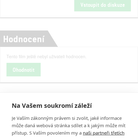
Vstoupit do diskuze
Hodnocení
Tento film ještě nebyl uživateli hodnocen.
Ohodnotit
Na Vašem soukromí záleží
Je Vaším zákonným právem si zvolit, jaké informace
může daná webová stránka sdílet a k jakým může mít
přístup. S Vaším povolením my a
naši partneři třetích