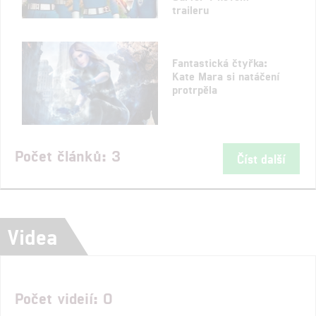
traileru
Fantastická čtyřka:
Kate Mara si natáčení
protrpěla
Počet článků: 3
Číst další
Videa
Počet videií: 0