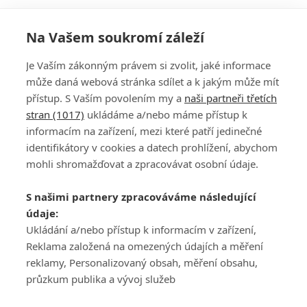
Na Vašem soukromí záleží
Je Vaším zákonným právem si zvolit, jaké informace
může daná webová stránka sdílet a k jakým může mít
přístup. S Vaším povolením my a
naši partneři třetích
stran (1017)
ukládáme a/nebo máme přístup k
informacím na zařízení, mezi které patří jedinečné
DISKUZE
PŘIHLÁSIT
identifikátory v cookies a datech prohlížení, abychom
REGISTROVAT
mohli shromažďovat a zpracovávat osobní údaje.
Šéfredaktorkou webu je
Petr Slavík
, e-mail
serialy@fandimefilmu.cz
S našimi partnery zpracováváme následující
údaje:
Máte-li zájem o inzerci na našem webu napište nám na e-mail
Ukládání a/nebo přístup k informacím v zařízení,
studio@koncal.com
Reklama založená na omezených údajích a měření
Ochrana osobních údajů
|
Zásady používání cookies
|
Pravidla webu
|
reklamy, Personalizovaný obsah, měření obsahu,
Upravit nastavení soukromí
průzkum publika a vývoj služeb