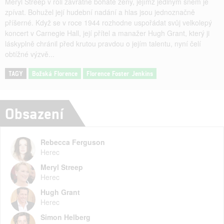
Meryl Streep v roli závratně bohaté ženy, jejímž jediným snem je
zpívat. Bohužel její hudební nadání a hlas jsou jednoznačně
příšerné. Když se v roce 1944 rozhodne uspořádat svůj velkolepý
koncert v Carnegie Hall, její přítel a manažer Hugh Grant, který ji
láskyplně chránil před krutou pravdou o jejím talentu, nyní čelí
obtížné výzvě...
TAGY
Božská Florence
Florence Foster Jenkins
Obsazení
Rebecca Ferguson
Herec
Meryl Streep
Herec
Hugh Grant
Herec
Simon Helberg