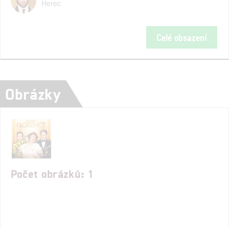
Herec
Celé obsazení
Obrázky
Počet obrázků: 1