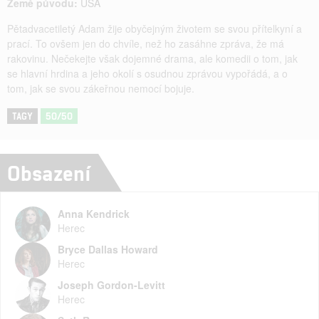
Země původu:
USA
Pětadvacetiletý Adam žije obyčejným životem se svou přítelkyní a
prací. To ovšem jen do chvíle, než ho zasáhne zpráva, že má
rakovinu. Nečekejte však dojemné drama, ale komedii o tom, jak
se hlavní hrdina a jeho okolí s osudnou zprávou vypořádá, a o
tom, jak se svou zákeřnou nemocí bojuje.
TAGY
50/50
Obsazení
Anna Kendrick
Herec
Bryce Dallas Howard
Herec
Joseph Gordon-Levitt
Herec