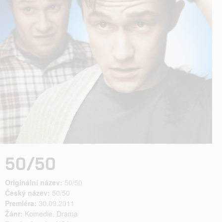
50/50
Originální název:
50/50
Český název:
50/50
Premiéra:
30.09.2011
Žánr:
Komedie
,
Drama