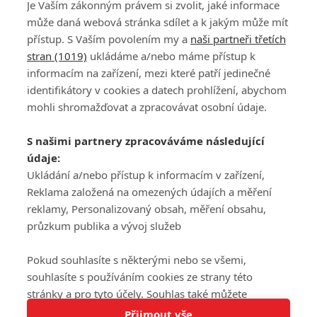
Je Vaším zákonným právem si zvolit, jaké informace
může daná webová stránka sdílet a k jakým může mít
přístup. S Vaším povolením my a
naši partneři třetích
stran (1019)
ukládáme a/nebo máme přístup k
informacím na zařízení, mezi které patří jedinečné
DISKUZE
PŘIHLÁSIT
identifikátory v cookies a datech prohlížení, abychom
REGISTROVAT
mohli shromažďovat a zpracovávat osobní údaje.
Šéfredaktorkou webu je
Petr Slavík
, e-mail
serialy@fandimefilmu.cz
S našimi partnery zpracováváme následující
údaje:
Máte-li zájem o inzerci na našem webu napište nám na e-mail
studio@koncal.com
Ukládání a/nebo přístup k informacím v zařízení,
Reklama založená na omezených údajích a měření
Ochrana osobních údajů
|
Zásady používání cookies
|
Pravidla webu
|
reklamy, Personalizovaný obsah, měření obsahu,
Upravit nastavení soukromí
průzkum publika a vývoj služeb
Pokud souhlasíte s některými nebo se všemi,
souhlasíte s používáním cookies ze strany této
stránky a pro tyto účely. Souhlas také můžete
Tato stránka používá soubory cookies.
odmítnout, ale v takovém případě vám na stránce
Přijmout vše