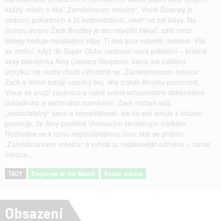
každý měsíc o titul „Zaměstnanec měsíce“. Vince Downey je
vedoucí pokladních a již sedmnáctkrát „visel“ na zdi slávy. Na
druhou stranu Zack Bradley je ten největší flákač, zato mezi
kolegy boduje neustálými vtipy. Ti dva jsou největší rivalové. Vše
se změní, když do Super Clubu nastoupí nová pokladní – krásná
sexy blondýnka Amy (Jessica Simpson), která má zvláštní
úchylku: na rande chodí výhradně se „Zaměstnancem měsíce“.
Zack a Vince zahájí urputný boj, aby získali Amyinu pozornost.
Vince se snaží zaujmout a oslnit svými schopnostmi dokonalého
pokladního a sedmnácti oceněními. Zack rozbalí svůj
„neodolatelný“ šarm a komediálnost, ale ke své smůle s hrůzou
pozoruje, že Amy podléhá Vinceovým škrobeným intrikám.
Rozhodne se k tomu nejzoufalejšímu činu: stát se příštím
„Zaměstnancem měsíce“ a vyhrát tu nejlákavější odměnu – rande
měsíce...
TAGY
Employee of the Month
Rande měsíce
Obsazení