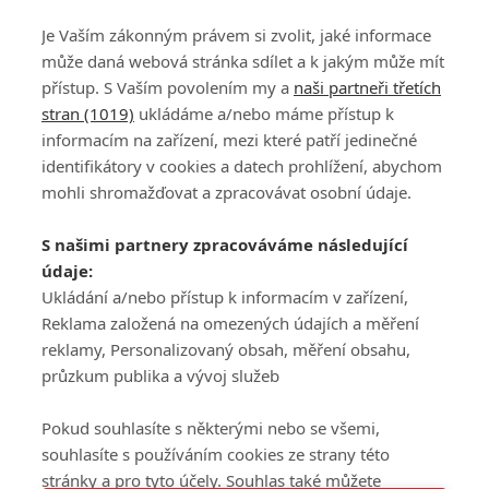
Je Vaším zákonným právem si zvolit, jaké informace
může daná webová stránka sdílet a k jakým může mít
přístup. S Vaším povolením my a
naši partneři třetích
stran (1019)
ukládáme a/nebo máme přístup k
informacím na zařízení, mezi které patří jedinečné
DISKUZE
PŘIHLÁSIT
identifikátory v cookies a datech prohlížení, abychom
REGISTROVAT
mohli shromažďovat a zpracovávat osobní údaje.
Šéfredaktorkou webu je
Petr Slavík
, e-mail
serialy@fandimefilmu.cz
S našimi partnery zpracováváme následující
údaje:
Máte-li zájem o inzerci na našem webu napište nám na e-mail
studio@koncal.com
Ukládání a/nebo přístup k informacím v zařízení,
Reklama založená na omezených údajích a měření
Ochrana osobních údajů
|
Zásady používání cookies
|
Pravidla webu
|
reklamy, Personalizovaný obsah, měření obsahu,
Upravit nastavení soukromí
průzkum publika a vývoj služeb
Pokud souhlasíte s některými nebo se všemi,
souhlasíte s používáním cookies ze strany této
stránky a pro tyto účely. Souhlas také můžete