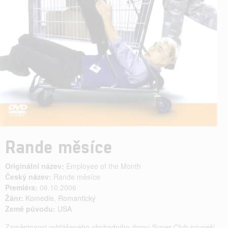
Rande měsíce
Originální název:
Employee of the Month
Český název:
Rande měsíce
Premiéra:
06.10.2006
Žánr:
Komedie
,
Romantický
Země původu:
USA
Zaměstnanci vyhlášeného obchodního domu Super Club soupeří