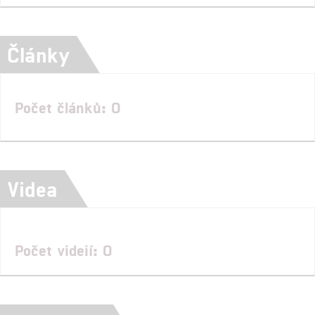
Články
Počet článků: 0
Videa
Počet videií: 0