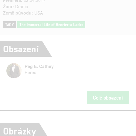
Premiéra:
22.04.2017
Žánr:
Drama
Země původu:
USA
TAGY
The Immortal Life of Henrietta Lacks
Obsazení
Reg E. Cathey
Herec
Celé obsazení
Obrázky