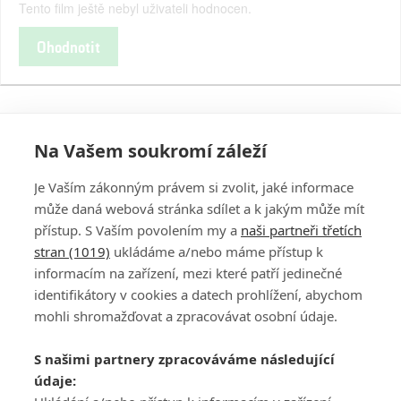
Tento film ještě nebyl uživateli hodnocen.
Ohodnotit
Na Vašem soukromí záleží
Je Vaším zákonným právem si zvolit, jaké informace
může daná webová stránka sdílet a k jakým může mít
přístup. S Vaším povolením my a
naši partneři třetích
stran (1019)
ukládáme a/nebo máme přístup k
informacím na zařízení, mezi které patří jedinečné
DISKUZE
PŘIHLÁSIT
identifikátory v cookies a datech prohlížení, abychom
REGISTROVAT
mohli shromažďovat a zpracovávat osobní údaje.
Šéfredaktorkou webu je
Petr Slavík
, e-mail
serialy@fandimefilmu.cz
S našimi partnery zpracováváme následující
údaje:
Máte-li zájem o inzerci na našem webu napište nám na e-mail