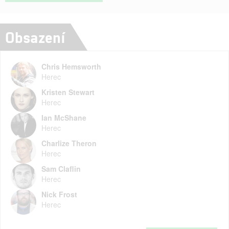
Obsazení
Chris Hemsworth
Herec
Kristen Stewart
Herec
Ian McShane
Herec
Charlize Theron
Herec
Sam Claflin
Herec
Nick Frost
Herec