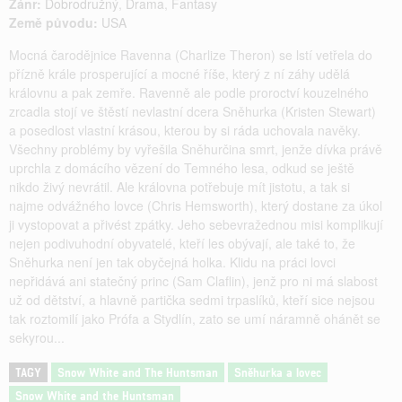
Žánr:
Dobrodružný
,
Drama
,
Fantasy
Země původu:
USA
Mocná čarodějnice Ravenna (Charlize Theron) se lstí vetřela do
přízně krále prosperující a mocné říše, který z ní záhy udělá
královnu a pak zemře. Ravenně ale podle proroctví kouzelného
zrcadla stojí ve štěstí nevlastní dcera Sněhurka (Kristen Stewart)
a posedlost vlastní krásou, kterou by si ráda uchovala navěky.
Všechny problémy by vyřešila Sněhurčina smrt, jenže dívka právě
uprchla z domácího vězení do Temného lesa, odkud se ještě
nikdo živý nevrátil. Ale královna potřebuje mít jistotu, a tak si
najme odvážného lovce (Chris Hemsworth), který dostane za úkol
ji vystopovat a přivést zpátky. Jeho sebevražednou misi komplikují
nejen podivuhodní obyvatelé, kteří les obývají, ale také to, že
Sněhurka není jen tak obyčejná holka. Klidu na práci lovci
nepřidává ani statečný princ (Sam Claflin), jenž pro ni má slabost
už od dětství, a hlavně partička sedmi trpaslíků, kteří sice nejsou
tak roztomilí jako Prófa a Stydlín, zato se umí náramně ohánět se
sekyrou...
TAGY
Snow White and The Huntsman
Sněhurka a lovec
Snow White and the Huntsman