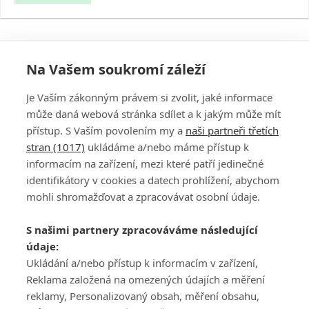
Na Vašem soukromí záleží
Je Vaším zákonným právem si zvolit, jaké informace
může daná webová stránka sdílet a k jakým může mít
přístup. S Vaším povolením my a
naši partneři třetích
stran (1017)
ukládáme a/nebo máme přístup k
informacím na zařízení, mezi které patří jedinečné
DISKUZE
PŘIHLÁSIT
identifikátory v cookies a datech prohlížení, abychom
REGISTROVAT
mohli shromažďovat a zpracovávat osobní údaje.
Šéfredaktorkou webu je
Petr Slavík
, e-mail
serialy@fandimefilmu.cz
S našimi partnery zpracováváme následující
údaje:
Máte-li zájem o inzerci na našem webu napište nám na e-mail
studio@koncal.com
Ukládání a/nebo přístup k informacím v zařízení,
Reklama založená na omezených údajích a měření
Ochrana osobních údajů
|
Zásady používání cookies
|
Pravidla webu
|
reklamy, Personalizovaný obsah, měření obsahu,
Upravit nastavení soukromí