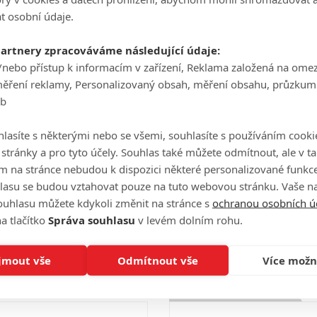
Počet obrázků: 1
t osobní údaje.
partnery zpracováváme následující údaje:
/nebo přístup k informacím v zařízení, Reklama založená na ome
Celé obsazení
měření reklamy, Personalizovaný obsah, měření obsahu, průzkum
eb
lasíte s některými nebo se všemi, souhlasíte s používáním cooki
Videa
o stránky a pro tyto účely. Souhlas také můžete odmítnout, ale v 
m na stránce nebudou k dispozici některé personalizované funkce
lasu se budou vztahovat pouze na tuto webovou stránku. Vaše na
ouhlasu můžete kdykoli změnit na stránce s
ochranou osobních ú
Počet videií: 0
a tlačítko
Správa souhlasu
v levém dolním rohu.
jmout vše
Odmítnout vše
Více možn
Hodnocení