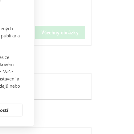
zených
Všechny obrázky
 publika a
es ze
takovém
. Vaše
stavení a
dajů
nebo
ostí