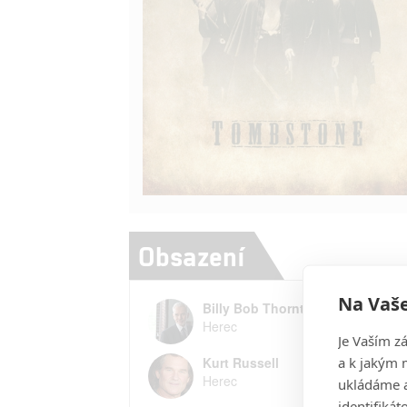
Obsazení
Na Vaše
Billy Bob Thornton
Herec
Je Vaším z
a k jakým 
Kurt Russell
Herec
ukládáme a
identifiká