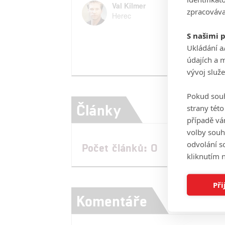
Val Kilmer
zpracováva
Herec
S našimi 
Ukládání a
údajích a 
vývoj služ
Pokud souh
Články
strany tét
případě vá
volby souh
odvolání s
Počet článků: 0
kliknutím n
Při
Komentáře