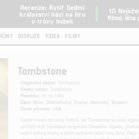
Recenze: Rytíř Sedmi
10 Nejoče
království hází na Hru
filmů léta
o trůny bobek
TRŮNY
DISKUZE
VIDEA
FILMY
Tombstone
Originální název:
Tombstone
Český název:
Tombstone
Premiéra:
25.12.1993
Žánr:
Akční
,
Dobrodružný
,
Drama
,
Historický
,
Western
Země původu:
USA
Každé město má svou historii, ale Tombstone se stalo leg
útočiště těch největších desperátů Divokého západu, přichá
svými dvěma bratry a jejich rodinami začal nový život. Earp 