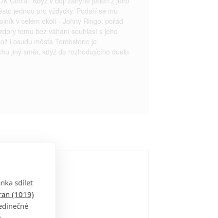
 OK Corral. Když v boji zahyne jeden z jeho
město jednou pro vždycky. Podaří se mu
tolník v celém okolí - Johny Ringo, pořád
vzdory tomu bez váhání souhlasí s jeho
akož i osudu města Tombstone je
hu jiný směr, když do rozhodujícího duelu
nka sdílet
tran (1019)
jedinečné
a