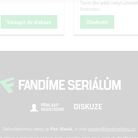
Tento film ještě nebyl uživatel
hodnocen.
Vstoupit do diskuze
Ohodnotit
DISKUZE
PŘIHLÁSIT
REGISTROVAT
Šéfredaktorkou webu je
Petr Slavík
, e-mail
serialy@fandimefilmu.cz