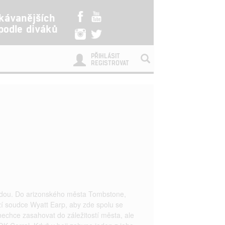
kávanějších
 podle diváků
PŘIHLÁSIT
REGISTROVAT
endou. Do arizonského města Tombstone,
zí soudce Wyatt Earp, aby zde spolu se
nechce zasahovat do záležitostí města, ale