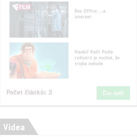
Box Office: ...a
internet
Raubíř Ralf: Podle
režisérů je možné, že
trojka nebude
Počet článků: 3
Číst další
Videa