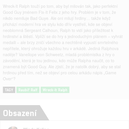
Wreck-It Ralph touží po tom, aby byl milován tak, jako perfektní
Good Guy jménem Fix-It Felix z jeho hry. Problém je v tom, že
nikdo nemiluje Bad Guye. Ale oni milují hrdiny… takže když
přichází moderní hra ve stylu kdo dřív vystřelí, kde se objeví
neoblomná Sergeant Calhoun, Ralph to vidí jako příležitost k
hrdinství a štěstí. Vplíží se do hry s jednoduchým plánem – vyhrát
medaili – ale brzy zničí všechno a nechtěně vypustí smrtelného
nepřítele, který ohrožuje každou hru v arkádě. Jediná Ralphova
naděje? Vanellope von Schweetz, mladá problémistka z hry o
závodění, která je tou jedinou, kdo může Ralpha naučit, co to
znamená být Good Guy. Ale zjistí, že je natolik dobrý, aby se stal
hrdinou před tím, než se objeví pro celou arkádu nápis „Game
Over“?
TAGY
Raubíř Ralf
Wreck-It Ralph
Obsazení