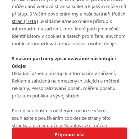
může daná webová stránka sdílet a k jakým může mít
přístup. S Vaším povolením my a
naši partneři třetích
stran (1019)
ukládáme a/nebo máme přístup k
informacím na zařízení, mezi které patří jedinečné
DISKUZE
PŘIHLÁSIT
identifikátory v cookies a datech prohlížení, abychom
REGISTROVAT
mohli shromažďovat a zpracovávat osobní údaje.
Šéfredaktorkou webu je
Petr Slavík
, e-mail
serialy@fandimefilmu.cz
S našimi partnery zpracováváme následující
údaje:
Máte-li zájem o inzerci na našem webu napište nám na e-mail
Ukládání a/nebo přístup k informacím v zařízení,
studio@koncal.com
Reklama založená na omezených údajích a měření
Ochrana osobních údajů
|
Zásady používání cookies
|
Pravidla webu
|
reklamy, Personalizovaný obsah, měření obsahu,
Upravit nastavení soukromí
průzkum publika a vývoj služeb
Pokud souhlasíte s některými nebo se všemi,
souhlasíte s používáním cookies ze strany této
stránky a pro tyto účely. Souhlas také můžete
Tato stránka používá soubory cookies.
odmítnout, ale v takovém případě vám na stránce
Přijmout vše
© 2016 – 2026 FandimeSerialum.cz / All rights reserved /
Více informací