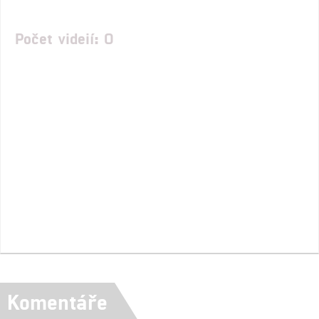
Počet videií: 0
Komentáře