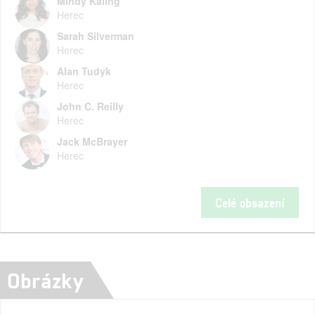
Mindy Kaling
Herec
Sarah Silverman
Herec
Alan Tudyk
Herec
John C. Reilly
Herec
Jack McBrayer
Herec
Celé obsazení
Obrázky