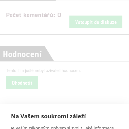
Počet komentářů: 0
Vstoupit do diskuze
Hodnocení
Tento film ještě nebyl uživateli hodnocen.
Ohodnotit
Na Vašem soukromí záleží
Je Vaším zákonným právem si zvolit, jaké informace