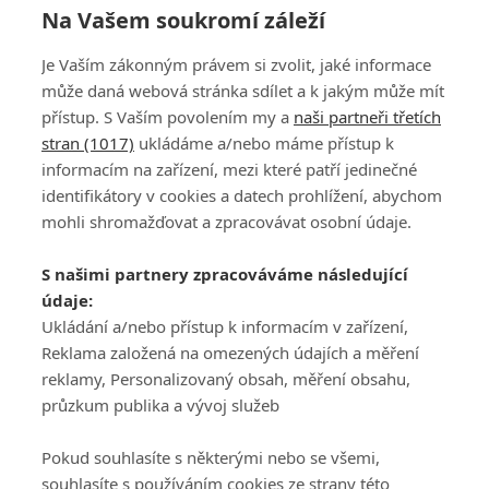
Na Vašem soukromí záleží
Je Vaším zákonným právem si zvolit, jaké informace
může daná webová stránka sdílet a k jakým může mít
přístup. S Vaším povolením my a
naši partneři třetích
stran (1017)
ukládáme a/nebo máme přístup k
informacím na zařízení, mezi které patří jedinečné
DISKUZE
PŘIHLÁSIT
identifikátory v cookies a datech prohlížení, abychom
REGISTROVAT
mohli shromažďovat a zpracovávat osobní údaje.
Šéfredaktorkou webu je
Petr Slavík
, e-mail
serialy@fandimefilmu.cz
S našimi partnery zpracováváme následující
údaje:
Máte-li zájem o inzerci na našem webu napište nám na e-mail
Ukládání a/nebo přístup k informacím v zařízení,
studio@koncal.com
Reklama založená na omezených údajích a měření
Ochrana osobních údajů
|
Zásady používání cookies
|
Pravidla webu
|
reklamy, Personalizovaný obsah, měření obsahu,
Upravit nastavení soukromí
průzkum publika a vývoj služeb
Pokud souhlasíte s některými nebo se všemi,
souhlasíte s používáním cookies ze strany této