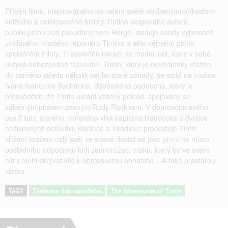
Příběh filmu, inspirovaného po celém světě oblíbenými příhodami
knižního a comicsového hrdiny Tintina belgického autora,
publikujícího pod pseudonymem Hergé, sleduje osudy výjimečně
zvídavého mladého reportéra Tintina a jeho věrného psího
společníka Filuty. Ti společně narazí na model lodi, který v sobě
ukrývá nebezpečné tajemství. Tintin, který je nevědomky vtažen
do samého středu několik set let staré záhady, se ocitá na mušce
Ivana Ivanoviče Sacharina, ďábelského padoucha, který je
přesvědčen, že Tintin ukradl vzácný poklad, spojovaný se
zákeřným pirátem zvaným Rudý Rackham. V doprovodu svého
psa Filuty, starého mořského vlka kapitána Haddocka a dvojice
nešikovných detektivů Kadlece a Tkadlece procestuje Tintin
křížem krážem celý svět ve snaze dostat se jako první na místo
posledního odpočinku lodi Jednorožec, vraku, který by ve svém
nitru mohl skrývat klíč k obrovskému bohatství... A také prastarou
kletbu.
TAGY
Tintinova dobrodružství
The Adventures of Tintin