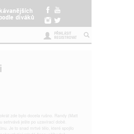
kávanějších
 podle diváků
PŘIHLÁSIT
REGISTROVAT
i
krát zde bylo docela rušno. Randy (Matt
tu setrvává ješte po uzavírací době.
nu. Je to snad mrtvé tělo, které spojilo