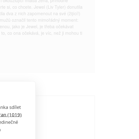
i okouzlující mladá žena, příhodně
e si, co chcete. Jewel (Liv Tyler) donutila
tila dva z nich zapomenout na své (žijící!)
z mužů označil tento mimořádný moment:
ženou, jako je Jewel, je třeba očekávat
o, co ona očekává, je víc, než ji mohou ti
nka sdílet
tran (1019)
jedinečné
a