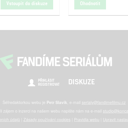
Vstoupit do diskuze
Ohodnotit
DISKUZE
PŘIHLÁSIT
REGISTROVAT
Šéfredaktorkou webu je
Petr Slavík
, e-mail
serialy@fandimefilmu.cz
li zájem o inzerci na našem webu napište nám na e-mail
studio@konca
ních údajů
|
Zásady používání cookies
|
Pravidla webu
|
Upravit nasta