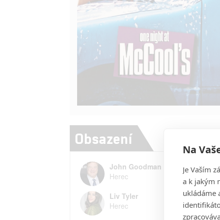
Obsazení
Na Vaše
John Goodman
Je Vaším z
Herec
a k jakým 
ukládáme a
Liv Tyler
identifiká
Herec
zpracováva