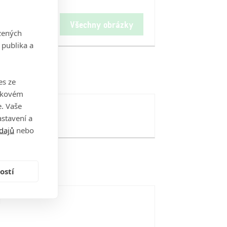
Všechny obrázky
zených
 publika a
es ze
takovém
. Vaše
stavení a
dajů
nebo
ostí
i