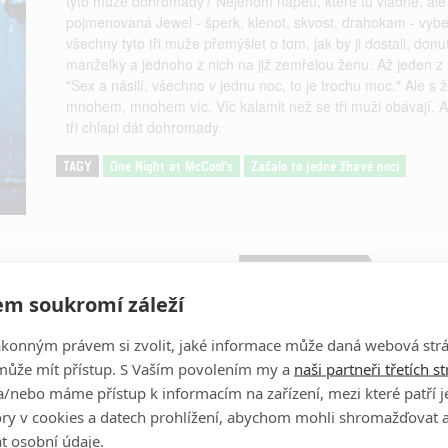
tyto muže dohromady? Nejenom napětí, které tu vládne, ale 
pojmenovaná Jewel - šperk, klenot, skvost, drahokam - vybert
všechny tyto tři muže přemýšlet o tom, jak by ji dostali, donu
manželky a jednoho z nich na již zemřelou ženu. Až jeden 
"Sex a násilí, všechno v jednu noc, to je trochu moc." Ale s 
mnohem, mnohem víc. Víc kalamit než se tři muži obávají. A t
tři chlapi dát dohromady.
TAGY
One Night at McCool's
Začalo to jedné žhavé noci
Obrázky
m soukromí záleží
Matt Dillon
ákonným právem si zvolit, jaké informace může daná webová strá
Herec
může mít přístup. S Vaším povolením my a
naši partneři třetích s
/nebo máme přístup k informacím na zařízení, mezi které patří 
tory v cookies a datech prohlížení, abychom mohli shromažďovat 
t osobní údaje.