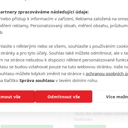
Počet obrázků: 1
partnery zpracováváme následující údaje:
Celé obsazení
/nebo přístup k informacím v zařízení, Reklama založená na ome
měření reklamy, Personalizovaný obsah, měření obsahu, průzkum
eb
Videa
lasíte s některými nebo se všemi, souhlasíte s používáním cooki
o stránky a pro tyto účely. Souhlas také můžete odmítnout, ale v 
m na stránce nebudou k dispozici některé personalizované funkce
lasu se budou vztahovat pouze na tuto webovou stránku. Vaše na
Počet videií: 0
ouhlasu můžete kdykoli změnit na stránce s
ochranou osobních ú
a tlačítko
Správa souhlasu
v levém dolním rohu.
Hodnocení
jmout vše
Odmítnout vše
Více možn
Tento film ještě nebyl uživatel
hodnocen.