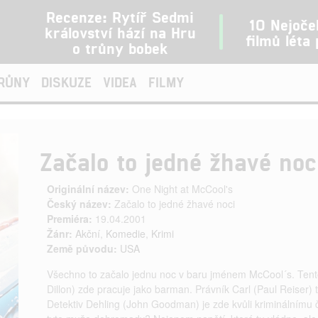
Recenze: Rytíř Sedmi
10 Nejoče
království hází na Hru
filmů léta
o trůny bobek
TRŮNY
DISKUZE
VIDEA
FILMY
Začalo to jedné žhavé noc
Originální název:
One Night at McCool's
Český název:
Začalo to jedné žhavé noci
Premiéra:
19.04.2001
Žánr:
Akční
,
Komedie
,
Krimi
Země původu:
USA
Všechno to začalo jednu noc v baru jménem McCool´s. Tento
Dillon) zde pracuje jako barman. Právník Carl (Paul Reiser) 
Detektiv Dehling (John Goodman) je zde kvůli kriminálnímu či