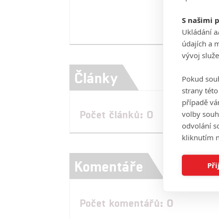
S našimi 
Ukládání a
údajích a 
vývoj služ
Články
Pokud souh
strany tét
případě vá
Počet článků: 0
volby souh
odvolání s
kliknutím n
Komentáře
Při
Počet komentářů: 0