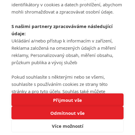
DISKUZE
PŘIHLÁSIT
identifikátory v cookies a datech prohlížení, abychom
REGISTROVAT
mohli shromažďovat a zpracovávat osobní údaje.
Šéfredaktorkou webu je
Petr Slavík
, e-mail
serialy@fandimefilmu.cz
S našimi partnery zpracováváme následující
údaje:
Máte-li zájem o inzerci na našem webu napište nám na e-mail
Ukládání a/nebo přístup k informacím v zařízení,
studio@koncal.com
Reklama založená na omezených údajích a měření
Ochrana osobních údajů
|
Zásady používání cookies
|
Pravidla webu
|
reklamy, Personalizovaný obsah, měření obsahu,
Upravit nastavení soukromí
průzkum publika a vývoj služeb
Pokud souhlasíte s některými nebo se všemi,
souhlasíte s používáním cookies ze strany této
stránky a pro tyto účely. Souhlas také můžete
Tato stránka používá soubory cookies.
odmítnout, ale v takovém případě vám na stránce
Přijmout vše
© 2016 – 2026 FandimeSerialum.cz / All rights reserved /
Více informací
nebudou k dispozici některé personalizované funkce.
Provozovatel webu je Koncal studio s.r.o.
Odmítnout vše
Vaše volby souhlasu se budou vztahovat pouze na
Rozumím
tuto webovou stránku. Vaše nastavení a odvolání
Více možností
souhlasu můžete kdykoli změnit na stránce s
Koncal studio s.r.o., IČO: 03604071, Lýskova 2073/57, Stodůlky, 155
00, Praha 5
ochranou osobních údajů
nebo kliknutím na tlačítko