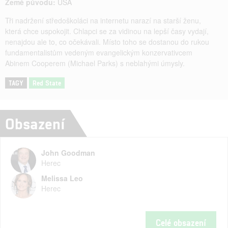
Země původu:
USA
Tři nadržení středoškoláci na internetu narazí na starší ženu,
která chce uspokojit. Chlapci se za vidinou na lepší časy vydají,
nenajdou ale to, co očekávali. Místo toho se dostanou do rukou
fundamentalistům vedeným evangelickým konzervativcem
Abinem Cooperem (Michael Parks) s neblahými úmysly.
TAGY
Red State
Obsazení
John Goodman
Herec
Melissa Leo
Herec
Celé obsazení