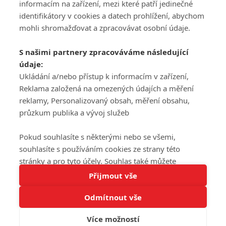
informacím na zařízení, mezi které patří jedinečné
DISKUZE
PŘIHLÁSIT
identifikátory v cookies a datech prohlížení, abychom
REGISTROVAT
mohli shromažďovat a zpracovávat osobní údaje.
Šéfredaktorkou webu je
Petr Slavík
, e-mail
serialy@fandimefilmu.cz
S našimi partnery zpracováváme následující
údaje:
Máte-li zájem o inzerci na našem webu napište nám na e-mail
studio@koncal.com
Ukládání a/nebo přístup k informacím v zařízení,
Reklama založená na omezených údajích a měření
Ochrana osobních údajů
|
Zásady používání cookies
|
Pravidla webu
|
reklamy, Personalizovaný obsah, měření obsahu,
Upravit nastavení soukromí
průzkum publika a vývoj služeb
Pokud souhlasíte s některými nebo se všemi,
souhlasíte s používáním cookies ze strany této
stránky a pro tyto účely. Souhlas také můžete
Tato stránka používá soubory cookies.
odmítnout, ale v takovém případě vám na stránce
Přijmout vše
© 2016 – 2026 FandimeSerialum.cz / All rights reserved /
Více informací
nebudou k dispozici některé personalizované funkce.
Provozovatel webu je Koncal studio s.r.o.
Odmítnout vše
Vaše volby souhlasu se budou vztahovat pouze na
Rozumím
tuto webovou stránku. Vaše nastavení a odvolání
Více možností
Koncal studio s.r.o., IČO: 03604071, Lýskova 2073/57, Stodůlky, 155
souhlasu můžete kdykoli změnit na stránce s