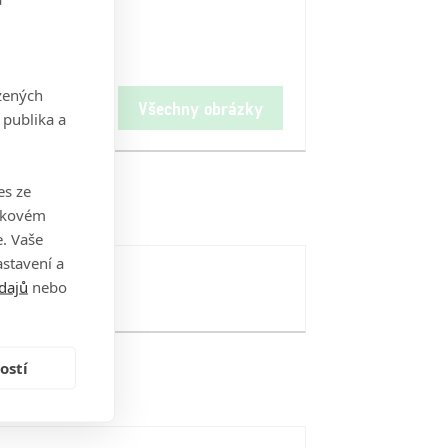
zených
Všechny obrázky
 publika a
es ze
takovém
. Vaše
stavení a
dajů
nebo
ostí