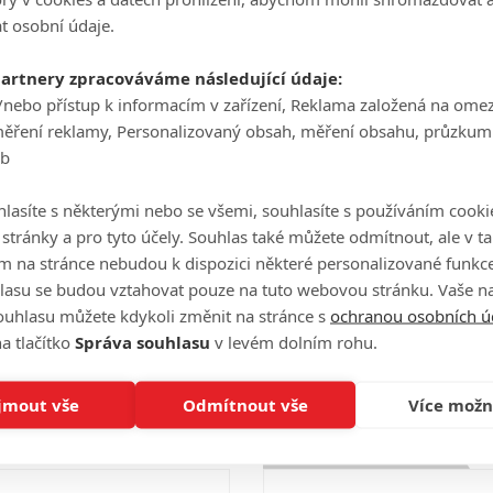
Počet obrázků: 1
Will Ferrell
t osobní údaje.
Herec
partnery zpracováváme následující údaje:
/nebo přístup k informacím v zařízení, Reklama založená na ome
Celé obsazení
měření reklamy, Personalizovaný obsah, měření obsahu, průzkum
eb
lasíte s některými nebo se všemi, souhlasíte s používáním cooki
Videa
o stránky a pro tyto účely. Souhlas také můžete odmítnout, ale v 
m na stránce nebudou k dispozici některé personalizované funkce
lasu se budou vztahovat pouze na tuto webovou stránku. Vaše na
ouhlasu můžete kdykoli změnit na stránce s
ochranou osobních ú
Počet videií: 0
a tlačítko
Správa souhlasu
v levém dolním rohu.
jmout vše
Odmítnout vše
Více možn
Hodnocení