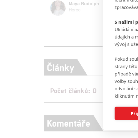
Maya Rudolph
zpracováva
Herec
S našimi 
Ukládání a
údajích a 
vývoj služ
Pokud souh
Články
strany tét
případě vá
volby souh
odvolání s
Počet článků: 0
kliknutím n
Při
Komentáře