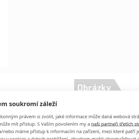
Obrázky
m soukromí záleží
Fred Armisen
Herec
ákonným právem si zvolit, jaké informace může daná webová strá
může mít přístup. S Vaším povolením my a
naši partneři třetích s
Kathryn Hahn
Herec
/nebo máme přístup k informacím na zařízení, mezi které patří 
tory v cookies a datech prohlížení, abychom mohli shromažďovat 