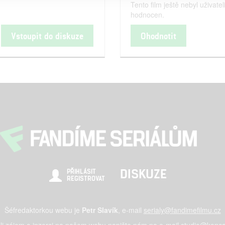
Tento film ještě nebyl uživatel
hodnocen.
Vstoupit do diskuze
Ohodnotit
DISKUZE
PŘIHLÁSIT
REGISTROVAT
Šéfredaktorkou webu je
Petr Slavík
, e-mail
serialy@fandimefilmu.cz