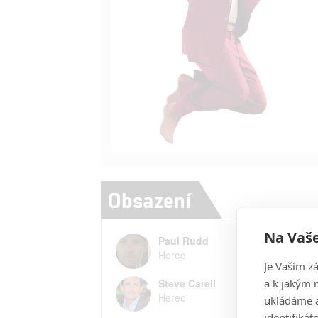
Obsazení
Na Vaše
Paul Rudd
Herec
Je Vaším z
a k jakým 
Steve Carell
Herec
ukládáme a
identifiká