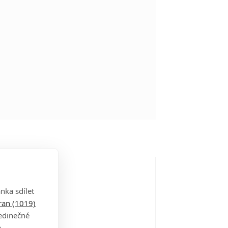
nka sdílet
tran (1019)
jedinečné
a