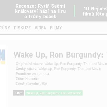
Recenze: Rytíř Sedmi
10 Nejoče
království hází na Hru
filmů léta
o trůny bobek
TRŮNY
DISKUZE
VIDEA
FILMY
Wake Up, Ron Burgundy: 
Originální název:
Wake Up, Ron Burgundy: The Lost Movie
Český název:
Wake Up, Ron Burgundy: The Lost Movie
Premiéra:
28.12.2004
Žánr:
Komedie
Země původu:
USA
TAGY
Wake Up, Ron Burgundy: The Lost Movie