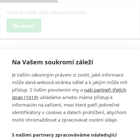
Tento film ještě nebyl uživateli hodnocen.
Ohodnotit
Na Vašem soukromí záleží
Je Vaším zákonným právem si zvolit, jaké informace
může daná webová stránka sdílet a k jakým může mít
přístup. S Vaším povolením my a
naši partneři třetích
stran (1019)
ukládáme a/nebo máme přístup k
informacím na zařízení, mezi které patří jedinečné
DISKUZE
PŘIHLÁSIT
identifikátory v cookies a datech prohlížení, abychom
REGISTROVAT
mohli shromažďovat a zpracovávat osobní údaje.
Šéfredaktorkou webu je
Petr Slavík
, e-mail
serialy@fandimefilmu.cz
S našimi partnery zpracováváme následující