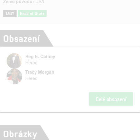
Země původu:
USA
TAGY
Head of State
Obsazení
Reg E. Cathey
Herec
Tracy Morgan
Herec
Celé obsazení
Obrázky