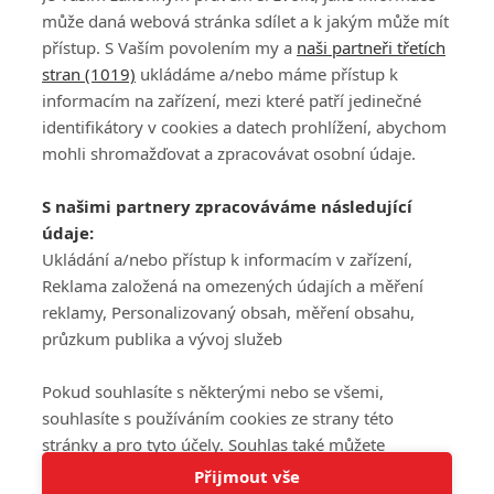
může daná webová stránka sdílet a k jakým může mít
přístup. S Vaším povolením my a
naši partneři třetích
stran (1019)
ukládáme a/nebo máme přístup k
informacím na zařízení, mezi které patří jedinečné
DISKUZE
PŘIHLÁSIT
identifikátory v cookies a datech prohlížení, abychom
REGISTROVAT
mohli shromažďovat a zpracovávat osobní údaje.
Šéfredaktorkou webu je
Petr Slavík
, e-mail
serialy@fandimefilmu.cz
S našimi partnery zpracováváme následující
údaje:
Máte-li zájem o inzerci na našem webu napište nám na e-mail
studio@koncal.com
Ukládání a/nebo přístup k informacím v zařízení,
Reklama založená na omezených údajích a měření
Ochrana osobních údajů
|
Zásady používání cookies
|
Pravidla webu
|
reklamy, Personalizovaný obsah, měření obsahu,
Upravit nastavení soukromí
průzkum publika a vývoj služeb
Pokud souhlasíte s některými nebo se všemi,
souhlasíte s používáním cookies ze strany této
stránky a pro tyto účely. Souhlas také můžete
Tato stránka používá soubory cookies.
odmítnout, ale v takovém případě vám na stránce
Přijmout vše
© 2016 – 2026 FandimeSerialum.cz / All rights reserved /
Více informací