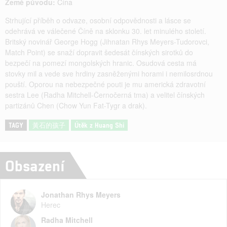
Země původu:
Čína
Strhující příběh o odvaze, osobní odpovědnosti a lásce se
odehrává ve válečené Číně na sklonku 30. let minulého století.
Britský novinář George Hogg (Jihnatan Rhys Meyers-Tudorovci,
Match Point) se snaží dopravit šedesát čínských sirotků do
bezpečí na pomezí mongolských hranic. Osudová cesta má
stovky mil a vede sve hrdiny zasněženými horami i nemilosrdnou
pouští. Oporou na nebezpečné pouti je mu americká zdravotní
sestra Lee (Radha Mitchell-Černočerná tma) a velitel čínských
partizánů Chen (Chow Yun Fat-Tygr a drak).
TAGY
黃石的孩子
Útěk z Huang Shi
Obsazení
Jonathan Rhys Meyers
Herec
Radha Mitchell