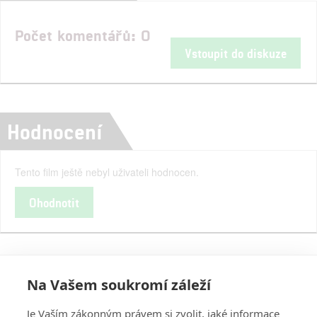
Počet komentářů: 0
Vstoupit do diskuze
Hodnocení
Tento film ještě nebyl uživateli hodnocen.
Ohodnotit
Na Vašem soukromí záleží
Je Vaším zákonným právem si zvolit, jaké informace