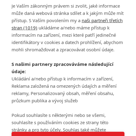
Je Vaším zákonným právem si zvolit, jaké informace
může daná webová stránka sdílet a k jakým může mít
přístup. S Vaším povolením my a
naši partneři třetích
stran (1019)
ukládáme a/nebo máme přístup k
informacím na zařízení, mezi které patří jedinečné
DISKUZE
PŘIHLÁSIT
identifikátory v cookies a datech prohlížení, abychom
REGISTROVAT
mohli shromažďovat a zpracovávat osobní údaje.
Šéfredaktorkou webu je
Petr Slavík
, e-mail
serialy@fandimefilmu.cz
S našimi partnery zpracováváme následující
údaje:
Máte-li zájem o inzerci na našem webu napište nám na e-mail
studio@koncal.com
Ukládání a/nebo přístup k informacím v zařízení,
Reklama založená na omezených údajích a měření
Ochrana osobních údajů
|
Zásady používání cookies
|
Pravidla webu
|
reklamy, Personalizovaný obsah, měření obsahu,
Upravit nastavení soukromí
průzkum publika a vývoj služeb
Pokud souhlasíte s některými nebo se všemi,
souhlasíte s používáním cookies ze strany této
stránky a pro tyto účely. Souhlas také můžete
Tato stránka používá soubory cookies.