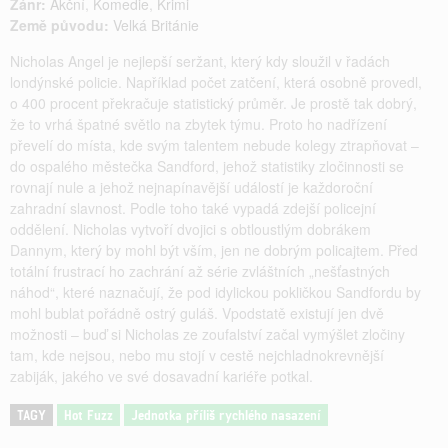
Žánr:
Akční
,
Komedie
,
Krimi
Země původu:
Velká Británie
Nicholas Angel je nejlepší seržant, který kdy sloužil v řadách
londýnské policie. Například počet zatčení, která osobně provedl,
o 400 procent překračuje statistický průměr. Je prostě tak dobrý,
že to vrhá špatné světlo na zbytek týmu. Proto ho nadřízení
převelí do místa, kde svým talentem nebude kolegy ztrapňovat –
do ospalého městečka Sandford, jehož statistiky zločinnosti se
rovnají nule a jehož nejnapínavější událostí je každoroční
zahradní slavnost. Podle toho také vypadá zdejší policejní
oddělení. Nicholas vytvoří dvojici s obtloustlým dobrákem
Dannym, který by mohl být vším, jen ne dobrým policajtem. Před
totální frustrací ho zachrání až série zvláštních „nešťastných
náhod“, které naznačují, že pod idylickou pokličkou Sandfordu by
mohl bublat pořádně ostrý guláš. Vpodstatě existují jen dvě
možnosti – buď si Nicholas ze zoufalství začal vymýšlet zločiny
tam, kde nejsou, nebo mu stojí v cestě nejchladnokrevnější
zabiják, jakého ve své dosavadní kariéře potkal.
TAGY
Hot Fuzz
Jednotka příliš rychlého nasazení