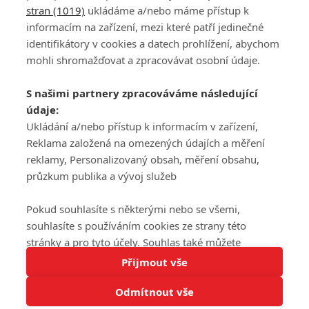
stran (1019)
ukládáme a/nebo máme přístup k
informacím na zařízení, mezi které patří jedinečné
DISKUZE
PŘIHLÁSIT
identifikátory v cookies a datech prohlížení, abychom
REGISTROVAT
mohli shromažďovat a zpracovávat osobní údaje.
Šéfredaktorkou webu je
Petr Slavík
, e-mail
serialy@fandimefilmu.cz
S našimi partnery zpracováváme následující
údaje:
Máte-li zájem o inzerci na našem webu napište nám na e-mail
studio@koncal.com
Ukládání a/nebo přístup k informacím v zařízení,
Reklama založená na omezených údajích a měření
Ochrana osobních údajů
|
Zásady používání cookies
|
Pravidla webu
|
reklamy, Personalizovaný obsah, měření obsahu,
Upravit nastavení soukromí
průzkum publika a vývoj služeb
Pokud souhlasíte s některými nebo se všemi,
souhlasíte s používáním cookies ze strany této
stránky a pro tyto účely. Souhlas také můžete
Tato stránka používá soubory cookies.
odmítnout, ale v takovém případě vám na stránce
Přijmout vše
© 2016 – 2026 FandimeSerialum.cz / All rights reserved /
Více informací
nebudou k dispozici některé personalizované funkce.
Provozovatel webu je Koncal studio s.r.o.
Odmítnout vše
Vaše volby souhlasu se budou vztahovat pouze na
Rozumím
tuto webovou stránku. Vaše nastavení a odvolání