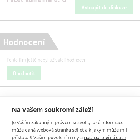
Vstoupit do diskuze
Hodnocení
Tento film ještě nebyl uživateli hodnocen.
Ohodnotit
Na Vašem soukromí záleží
Je Vaším zákonným právem si zvolit, jaké informace
může daná webová stránka sdílet a k jakým může mít
přístup. S Vaším povolením my a
naši partneři třetích