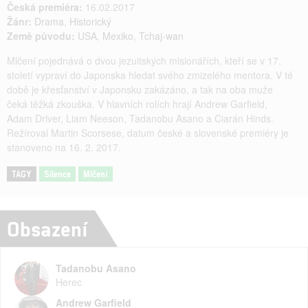
Česká premiéra:
16.02.2017
Žánr:
Drama
,
Historický
Země původu:
USA
,
Mexiko
,
Tchaj-wan
Mlčení pojednává o dvou jezuitských misionářích, kteří se v 17.
století vypraví do Japonska hledat svého zmizelého mentora. V té
době je křesťanství v Japonsku zakázáno, a tak na oba muže
čeká těžká zkouška. V hlavních rolích hrají Andrew Garfield,
Adam Driver, Liam Neeson, Tadanobu Asano a Ciarán Hinds.
Režíroval Martin Scorsese, datum české a slovenské premiéry je
stanoveno na 16. 2. 2017.
TAGY
Silence
Mlčení
Obsazení
Tadanobu Asano
Herec
Andrew Garfield