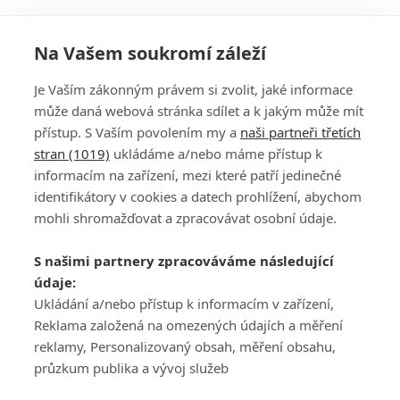
Na Vašem soukromí záleží
Je Vaším zákonným právem si zvolit, jaké informace
může daná webová stránka sdílet a k jakým může mít
přístup. S Vaším povolením my a
naši partneři třetích
stran (1019)
ukládáme a/nebo máme přístup k
informacím na zařízení, mezi které patří jedinečné
DISKUZE
PŘIHLÁSIT
identifikátory v cookies a datech prohlížení, abychom
REGISTROVAT
mohli shromažďovat a zpracovávat osobní údaje.
Šéfredaktorkou webu je
Petr Slavík
, e-mail
serialy@fandimefilmu.cz
S našimi partnery zpracováváme následující
údaje:
Máte-li zájem o inzerci na našem webu napište nám na e-mail
studio@koncal.com
Ukládání a/nebo přístup k informacím v zařízení,
Reklama založená na omezených údajích a měření
Ochrana osobních údajů
|
Zásady používání cookies
|
Pravidla webu
|
reklamy, Personalizovaný obsah, měření obsahu,
Upravit nastavení soukromí
průzkum publika a vývoj služeb