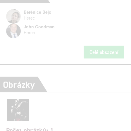
Bérénice Bejo
Herec
John Goodman
Herec
Celé obsazení
Obrázky
Počet obrázků: 1