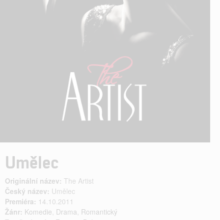
Umělec
Originální název:
The Artist
Český název:
Umělec
Premiéra:
14.10.2011
Žánr:
Komedie
,
Drama
,
Romantický