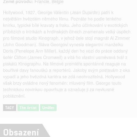
Země původu:
Francie
,
Belgie
Hollywood, 1927, George Valentin (Jean Dujardin) patří k
největším hvězdám němého filmu. Poznáte ho podle tenkého
knírku, typické bílé kravaty a fraku. Jeho účinkování v exotických
příbězích o intrikách a hrdinských činech znamenalo velký úspěch
pro filmové studio Kinograph, v jehož čele stojí magnát Al Zimmer
(John Goodman). Sláva Georgovi vynesla elegantní manželku
Doris (Penelope Ann Miller), každý den ho vozí do práce oddaný
šofér Clifton (James Cromwell) a vítá ho vlastní usměvavá tvář z
plakátů Kinographu. Na filmové premiéře spontánně reaguje na
bouřlivé davy fanoušků a reportérů. Jakoby svým postavám z oka
vypadl a jeho hvězdná kariéra se zdá neohrozitelná. Hollywood
však brzy ovládne nový fenomén: mluvený film. George touto
technickou novinkou opovrhuje a označuje ji za nevkusné
pobláznění.
TAGY
The Artist
Umělec
Obsazení